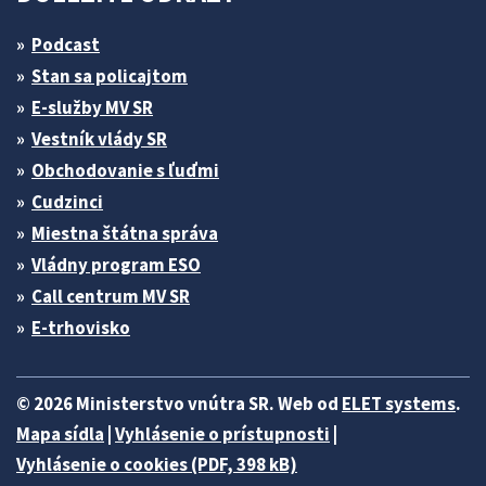
Podcast
Stan sa policajtom
E-služby MV SR
Vestník vlády SR
Obchodovanie s ľuďmi
Cudzinci
Miestna štátna správa
Vládny program ESO
Call centrum MV SR
E-trhovisko
© 2026 Ministerstvo vnútra SR. Web od
ELET systems
.
Mapa sídla
|
Vyhlásenie o prístupnosti
|
Vyhlásenie o cookies (PDF, 398 kB)