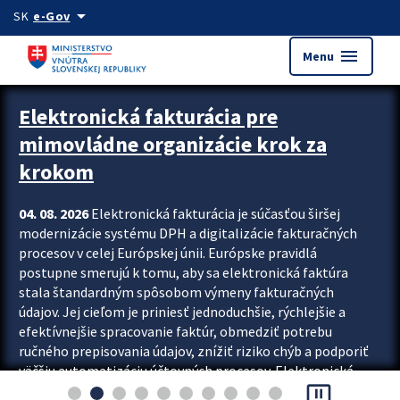
Preskocit na hlavný obsah
arrow_drop_down
SK
e-Gov
menu
Menu
Zastavit automatický posun upútavok
Elektronická fakturácia pre
mimovládne organizácie krok za
krokom
04. 08. 2026
Elektronická fakturácia je súčasťou širšej
modernizácie systému DPH a digitalizácie fakturačných
procesov v celej Európskej únii. Európske pravidlá
postupne smerujú k tomu, aby sa elektronická faktúra
stala štandardným spôsobom výmeny fakturačných
údajov. Jej cieľom je priniesť jednoduchšie, rýchlejšie a
efektívnejšie spracovanie faktúr, obmedziť potrebu
ručného prepisovania údajov, znížiť riziko chýb a podporiť
väčšiu automatizáciu účtovných procesov. Elektronická
pause_presentation
fakturácia preto nepredstavuje...