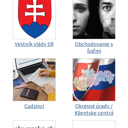
Vestník vlády SR
Obchodovanie s
ľuďmi
Cudzinci
Okresné úrady /
Klientske centrá