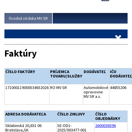
Viac
Úvodná stránka MV SR
Faktúry
ČÍSLO FAKTÚRY
PRÍJEMCA
DODÁVATEĽ
IČO
TOVARU/SLUŽBY
DODÁVATE
171000119000534652026
RO MV SR
Automobilové
44855206
opravovne
MV SR a.s.
ADRESA DODÁVATEĽA
ČÍSLO ZMLUVY
ČÍSLO
OBJEDNÁVKY
Sklabinská 20,831 06
SE-OD1-
2600036596
Bratislava,SK
2025/003477-001