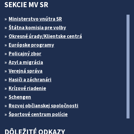
SEKCIE MV SR
Ministerstvo vnútra SR
Štátna komisia pre volby
Okresné úrady/Klientske centrá
Európske programy
Policajný zbor
Azyl a migrácia
Verejná správa
Hasiči a záchranári
Krízové riadenie
Schengen
Rozvoj občianskej spoločnosti
Športové centrum polície
DÔLEŽITÉ ODKAZY