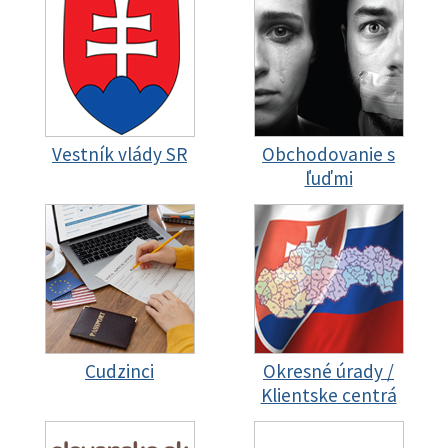
Vestník vlády SR
Obchodovanie s
ľuďmi
Cudzinci
Okresné úrady /
Klientske centrá