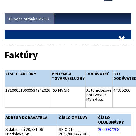
Viac
Úvodná stránka MV SR
Faktúry
ČÍSLO FAKTÚRY
PRÍJEMCA
DODÁVATEĽ
IČO
TOVARU/SLUŽBY
DODÁVATE
171000119000534742026
RO MV SR
Automobilové
44855206
opravovne
MV SR a.s.
ADRESA DODÁVATEĽA
ČÍSLO ZMLUVY
ČÍSLO
OBJEDNÁVKY
Sklabinská 20,831 06
SE-OD1-
2600037208
Bratislava,SK
2025/003477-001