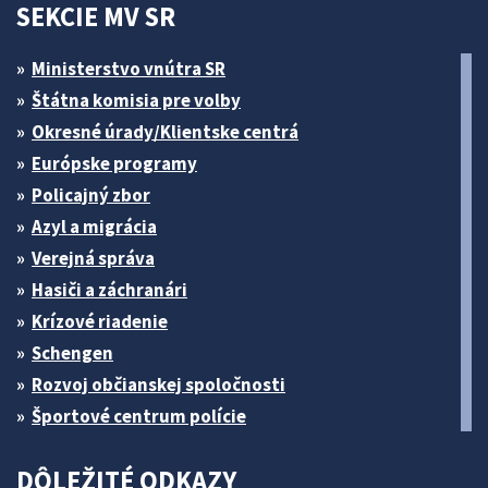
SEKCIE MV SR
Ministerstvo vnútra SR
Štátna komisia pre volby
Okresné úrady/Klientske centrá
Európske programy
Policajný zbor
Azyl a migrácia
Verejná správa
Hasiči a záchranári
Krízové riadenie
Schengen
Rozvoj občianskej spoločnosti
Športové centrum polície
DÔLEŽITÉ ODKAZY