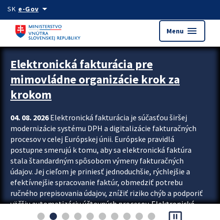
Preskocit na hlavný obsah
arrow_drop_down
SK
e-Gov
menu
Menu
Zastavit automatický posun upútavok
Elektronická fakturácia pre
mimovládne organizácie krok za
krokom
04. 08. 2026
Elektronická fakturácia je súčasťou širšej
modernizácie systému DPH a digitalizácie fakturačných
procesov v celej Európskej únii. Európske pravidlá
postupne smerujú k tomu, aby sa elektronická faktúra
stala štandardným spôsobom výmeny fakturačných
údajov. Jej cieľom je priniesť jednoduchšie, rýchlejšie a
efektívnejšie spracovanie faktúr, obmedziť potrebu
ručného prepisovania údajov, znížiť riziko chýb a podporiť
väčšiu automatizáciu účtovných procesov. Elektronická
pause_presentation
fakturácia preto nepredstavuje...