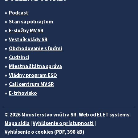
Podcast
Stan sa policajtom
E-služby MV SR
Vestník vlády SR
Obchodovanie s ľuďmi
Cudzinci
Miestna štátna správa
Vládny program ESO
Call centrum MV SR
E-trhovisko
© 2026 Ministerstvo vnútra SR. Web od
ELET systems
.
Mapa sídla
|
Vyhlásenie o prístupnosti
|
Vyhlásenie o cookies (PDF, 398 kB)