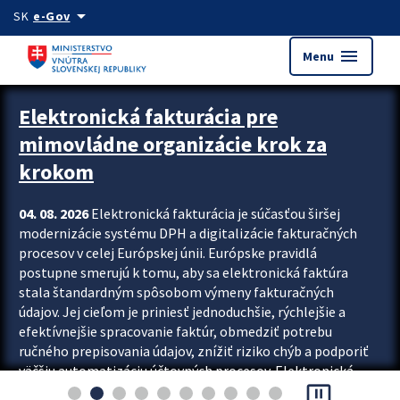
Preskocit na hlavný obsah
arrow_drop_down
SK
e-Gov
menu
Menu
Zastavit automatický posun upútavok
Elektronická fakturácia pre
mimovládne organizácie krok za
krokom
04. 08. 2026
Elektronická fakturácia je súčasťou širšej
modernizácie systému DPH a digitalizácie fakturačných
procesov v celej Európskej únii. Európske pravidlá
postupne smerujú k tomu, aby sa elektronická faktúra
stala štandardným spôsobom výmeny fakturačných
údajov. Jej cieľom je priniesť jednoduchšie, rýchlejšie a
efektívnejšie spracovanie faktúr, obmedziť potrebu
ručného prepisovania údajov, znížiť riziko chýb a podporiť
väčšiu automatizáciu účtovných procesov. Elektronická
pause_presentation
fakturácia preto nepredstavuje...