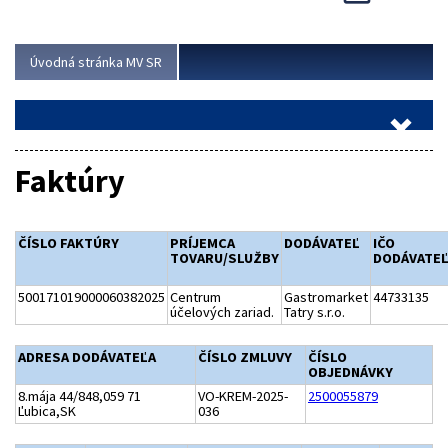
Viac
Úvodná stránka MV SR
Faktúry
ČÍSLO FAKTÚRY
PRÍJEMCA
DODÁVATEĽ
IČO
TOVARU/SLUŽBY
DODÁVATE
500171019000060382025
Centrum
Gastromarket
44733135
účelových zariad.
Tatry s.r.o.
ADRESA DODÁVATEĽA
ČÍSLO ZMLUVY
ČÍSLO
OBJEDNÁVKY
8.mája 44/848,059 71
VO-KREM-2025-
2500055879
Ľubica,SK
036