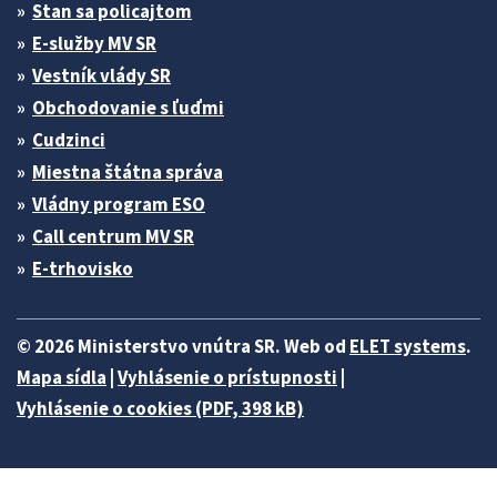
Stan sa policajtom
E-služby MV SR
Vestník vlády SR
Obchodovanie s ľuďmi
Cudzinci
Miestna štátna správa
Vládny program ESO
Call centrum MV SR
E-trhovisko
© 2026 Ministerstvo vnútra SR. Web od
ELET systems
.
Mapa sídla
|
Vyhlásenie o prístupnosti
|
Vyhlásenie o cookies (PDF, 398 kB)