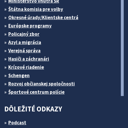
Ministerstvo vnútra SR
Štátna komisia pre volby
Okresné úrady/Klientske centrá
Európske programy
Policajný zbor
Azyl a migrácia
Verejná správa
Hasiči a záchranári
Krízové riadenie
Schengen
Rozvoj občianskej spoločnosti
Športové centrum polície
DÔLEŽITÉ ODKAZY
Podcast