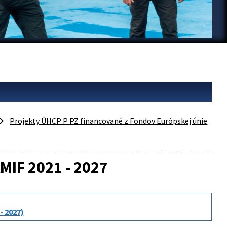
Projekty ÚHCP P PZ financované z Fondov Európskej únie
AMIF 2021 - 2027
- 2027)