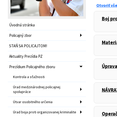
Otvoriť vš
Boj pro
,
Úvodná stránka
Policajný zbor
Materi
,
STAŇ SA POLICAJTOM!
Aktuality Prezídia PZ
Úprava
,
Prezídium Policajného zboru
Kontrola a sťažnosti
Úrad medzinárodnej policajnej
NÁVRAT
,
spolupráce
Útvar osobitného určenia
Úrad boja proti organizovanej kriminalite
Operač
,