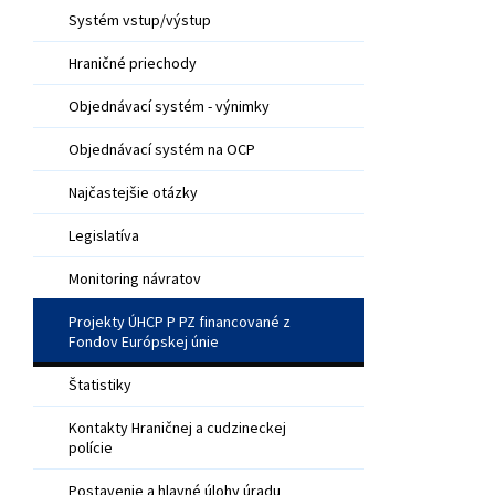
Systém vstup/výstup
Hraničné priechody
Objednávací systém - výnimky
Objednávací systém na OCP
Najčastejšie otázky
Legislatíva
Monitoring návratov
Projekty ÚHCP P PZ financované z
Fondov Európskej únie
Štatistiky
Kontakty Hraničnej a cudzineckej
polície
Postavenie a hlavné úlohy úradu