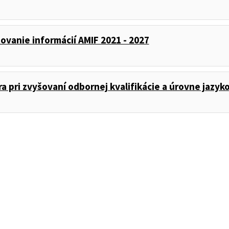
ovanie informácií AMIF 2021 - 2027
a pri zvyšovaní odbornej kvalifikácie a úrovne jazy