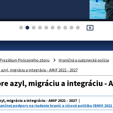
pause_presentation
Prezídium Policajného zboru
Hraničná a cudzinecká polícia
 azyl, migráciu a integráciu - AMIF 2021 - 2027
re azyl, migráciu a integráciu - 
yl, migráciu a integráciu - AMIF 2021 - 2027
ančnej podpory na riadenie hraníc a vízovú politiku (BMVI 2021 