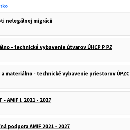
etko
ti nelegálnej migrácii
álno - technické vybavenie útvarov ÚHCP P PZ
 a materiálno - technické vybavenie priestorov ÚPZC
 - AMIF I. 2021 - 2027
ná podpora AMIF 2021 - 2027