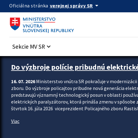
Preskocit na hlavný obsah
arrow_drop_down
verejnej správy SR
Oficiálna stránka
Sekcie MV SR
keyboard_arrow_down
Zastavit automatický posun upútavok
Do výzbroje polície pribudnú elektrick
16. 07. 2026
Ministerstvo vnútra SR pokračuje v modernizáci
zboru. Do výzbroje policajtov pribudne nová generácia elekt
predstavujú významný technologický posun v oblasti použív
elektrických paralyzátorov, ktorá prináša zmenu v spôsobe zvl
štvrtok 16. júla 2026 viceprezident Policajného zboru Rastisla
Viac