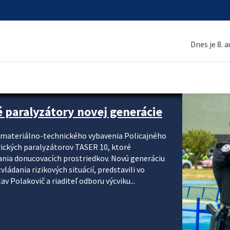
Dnes je 8. 
é paralyzátory novej generácie
i materiálno-technického vybavenia Policajného
rických paralyzátorov TASER 10, ktoré
ania donucovacích prostriedkov. Novú generáciu
ádania rizikových situácií, predstavili vo
v Polakovič a riaditeľ odboru výcviku...