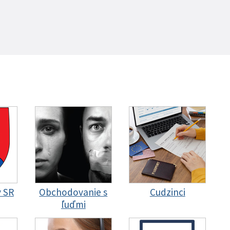
y SR
Obchodovanie s
Cudzinci
ľuďmi