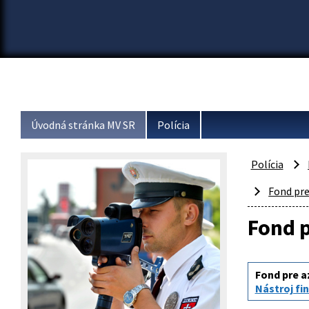
Úvodná stránka MV SR
Polícia
Polícia
Fond pre
Fond p
Fond pre az
Nástroj fin