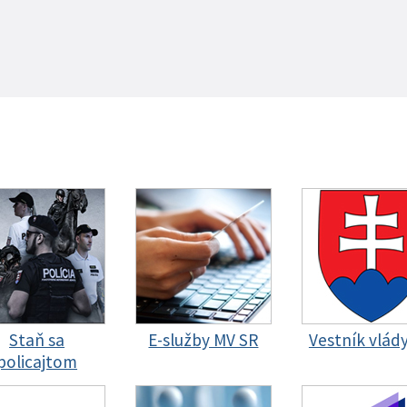
Staň sa
E-služby MV SR
Vestník vlád
policajtom