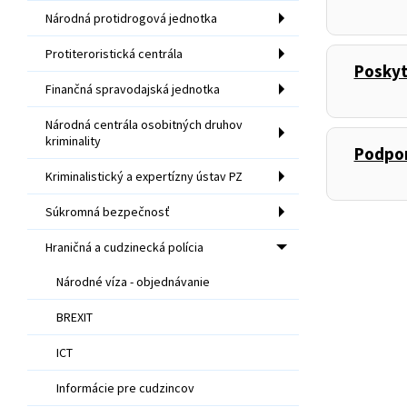
Národná protidrogová jednotka
Protiteroristická centrála
Poskyt
,
Finančná spravodajská jednotka
Národná centrála osobitných druhov
kriminality
Podpor
,
Kriminalistický a expertízny ústav PZ
Súkromná bezpečnosť
Hraničná a cudzinecká polícia
Národné víza - objednávanie
BREXIT
ICT
Informácie pre cudzincov