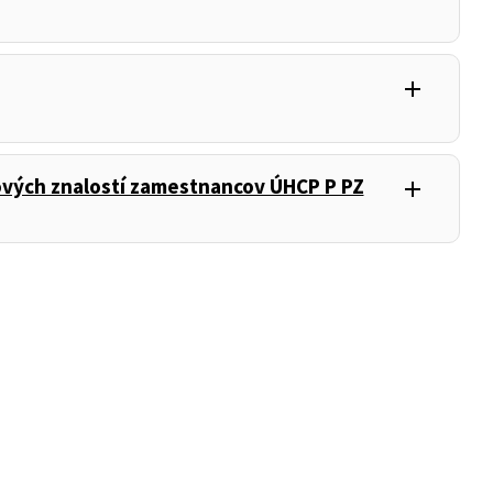
add
kových znalostí zamestnancov ÚHCP P PZ
add