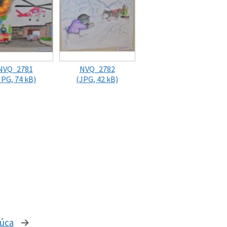
NVQ_2781
NVQ_2782
JPG, 74 kB)
(JPG, 42 kB)
júca
stránka