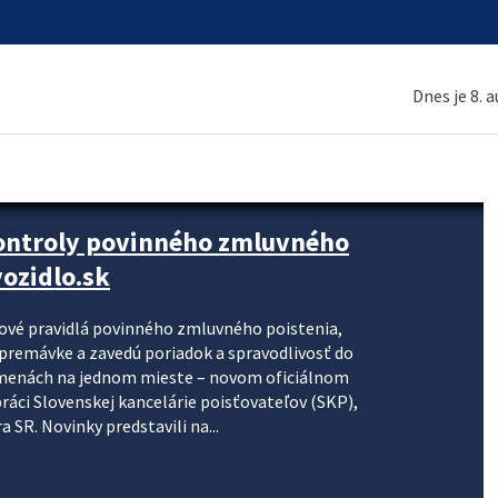
Dnes je 8. 
kontroly povinného zmluvného
ozidlo.sk
nové pravidlá povinného zmluvného poistenia,
j premávke a zavedú poriadok a spravodlivosť do
zmenách na jednom mieste – novom oficiálnom
práci Slovenskej kancelárie poisťovateľov (SKP),
 SR. Novinky predstavili na...