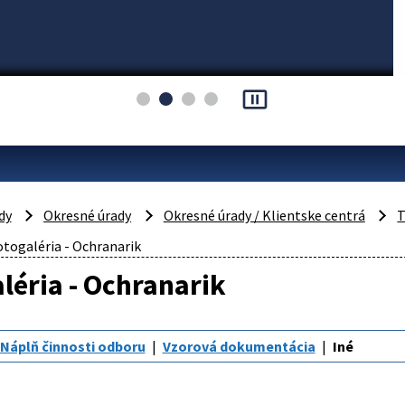
pause_presentation
dy
Okresné úrady
Okresné úrady / Klientske centrá
T
togaléria - Ochranarik
léria - Ochranarik
Náplň činnosti odboru
Vzorová dokumentácia
Iné