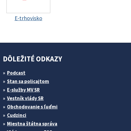
E-trhovisko
DÔLEŽITÉ ODKAZY
Podcast
Stan sa policajtom
E-služby MV SR
Vestník vlády SR
Obchodovanie s ľuďmi
Cudzinci
Miestna štátna správa