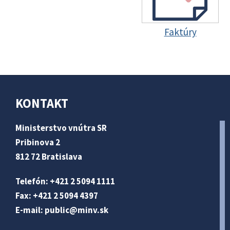
Faktúry
KONTAKT
Ministerstvo vnútra SR
Pribinova 2
812 72 Bratislava
Telefón: +421 2 5094 1111
Fax: +421 2 5094 4397
E-mail:
public@minv
.sk