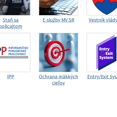
Staň sa
E-služby MV SR
Vestník vlád
policajtom
IPP
Ochrana mäkkých
Entry/Exit Sy
cieľov