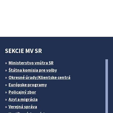
SEKCIE MV SR
Ministerstvo vnútra SR
Štátna komisia pre volby
Okresné úrady/Klientske centrá
Európske programy
Policajný zbor
Azyl a migrácia
Verejná správa