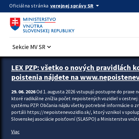
Preskocit na hlavný obsah
arrow_drop_down
verejnej správy SR
Oficiálna stránka
Sekcie MV SR
keyboard_arrow_down
Zastavit automatický posun upútavok
LEX PZP: všetko o nových pravidlách 
poistenia nájdete na www.nepoistenev
29. 06. 2026
Od 1. augusta 2026 vstupujú postupne do praxe 
ktoré radikálne znížia počet nepoistených vozidiel v cestne
systému PZP. Občania nájdu všetky potrebné informácie o 
portáli https://nepoistenevozidlo.sk/, ktorý vznikol v spolu
Slovenskej asociácie poisťovní (SLASPO) a Ministerstva vnútra
Viac