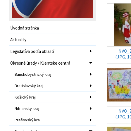
Úvodná stránka
Aktuality
NVQ_
Legislatíva podľa oblastí
(JPG, 1
Okresné úrady / Klientske centrá
Banskobystrický kraj
Bratislavský kraj
Košický kraj
Nitriansky kraj
NVQ_
(JPG, 1
Prešovský kraj