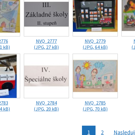
2776
NVQ_2777
NVQ_2779
1 kB)
(JPG, 27 kB)
(JPG, 64 kB)
(
2783
NVQ_2784
NVQ_2785
4 kB)
(JPG, 20 kB)
(JPG, 70 kB)
1
2
Nasledu