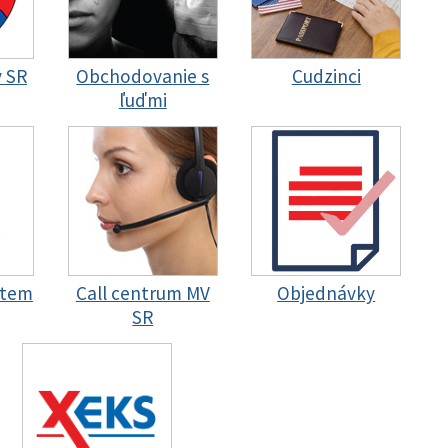
y SR
Obchodovanie s
Cudzinci
ľuďmi
stem
Call centrum MV
Objednávky
SR