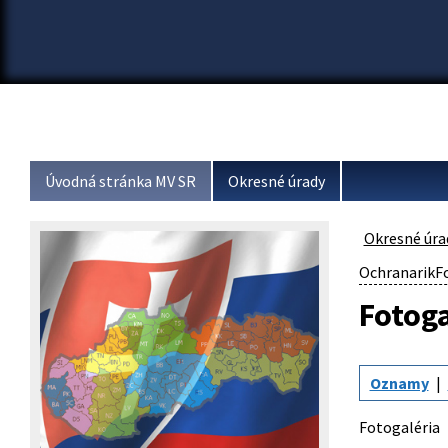
Úvodná stránka MV SR
Okresné úrady
Okresné úra
OchranarikFo
Fotoga
Oznamy
Fotogaléria