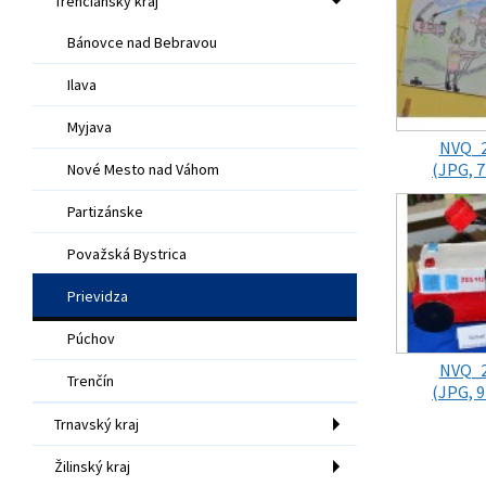
Trenčiansky kraj
Bánovce nad Bebravou
Ilava
Myjava
NVQ_
(JPG, 7
Nové Mesto nad Váhom
Partizánske
Považská Bystrica
Prievidza
Púchov
NVQ_
Trenčín
(JPG, 9
Trnavský kraj
Žilinský kraj