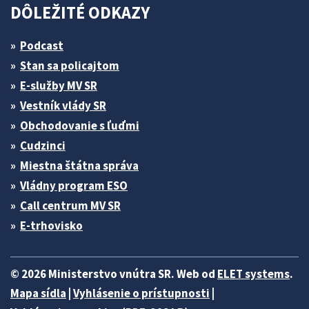
DÔLEŽITÉ ODKAZY
Podcast
Stan sa policajtom
E-služby MV SR
Vestník vlády SR
Obchodovanie s ľuďmi
Cudzinci
Miestna štátna správa
Vládny program ESO
Call centrum MV SR
E-trhovisko
© 2026 Ministerstvo vnútra SR. Web od
ELET systems
.
Mapa sídla
|
Vyhlásenie o prístupnosti
|