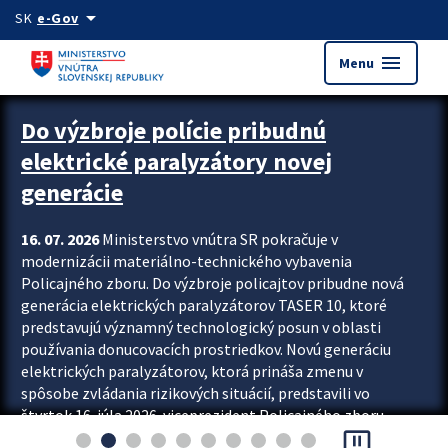
Preskocit na hlavný obsah
arrow_drop_down
SK
e-Gov
menu
Menu
Zastavit automatický posun upútavok
Do výzbroje polície pribudnú
elektrické paralyzátory novej
generácie
16. 07. 2026
Ministerstvo vnútra SR pokračuje v
modernizácii materiálno-technického vybavenia
Policajného zboru. Do výzbroje policajtov pribudne nová
generácia elektrických paralyzátorov TASER 10, ktoré
predstavujú významný technologický posun v oblasti
používania donucovacích prostriedkov. Novú generáciu
elektrických paralyzátorov, ktorá prináša zmenu v
spôsobe zvládania rizikových situácií, predstavili vo
štvrtok 16. júla 2026 viceprezident Policajného zboru
pause_presentation
Rastislav Polakovič a riaditeľ odboru výcviku...