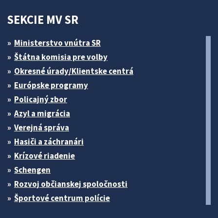
SEKCIE MV SR
Ministerstvo vnútra SR
Štátna komisia pre volby
Okresné úrady/Klientske centrá
Európske programy
Policajný zbor
Azyl a migrácia
Verejná správa
Hasiči a záchranári
Krízové riadenie
Schengen
Rozvoj občianskej spoločnosti
Športové centrum polície