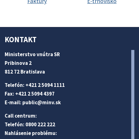
Faktúry
E-trhovisko
KONTAKT
Ministerstvo vnútra SR
Pribinova 2
812 72 Bratislava
Telefón: +421 2 5094 1111
Fax: +421 2 5094 4397
E-mail:
public@minv
.sk
Call centrum:
Telefón: 0800 222 222
Nahlásenie problému: