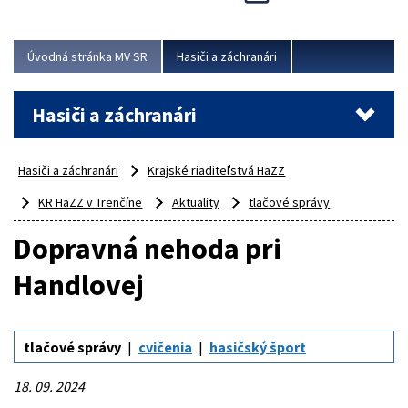
Úvodná stránka MV SR
Hasiči a záchranári
Hasiči a záchranári
Hasiči a záchranári
Krajské riaditeľstvá HaZZ
KR HaZZ v Trenčíne
Aktuality
tlačové správy
Dopravná nehoda pri
Handlovej
tlačové správy
cvičenia
hasičský šport
18. 09. 2024