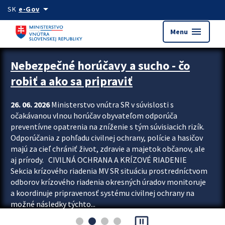
Preskocit na hlavný obsah
arrow_drop_down
SK
e-Gov
menu
Menu
Zastavit automatický posun upútavok
Nebezpečné horúčavy a sucho - čo
robiť a ako sa pripraviť
26. 06. 2026
Ministerstvo vnútra SR v súvislosti s
očakávanou vlnou horúčav obyvateľom odporúča
preventívne opatrenia na zníženie s tým súvisiacich rizík.
Odporúčania z pohľadu civilnej ochrany, polície a hasičov
majú za cieľ chrániť život, zdravie a majetok občanov, ale
aj prírody. CIVILNÁ OCHRANA A KRÍZOVÉ RIADENIE
Sekcia krízového riadenia MV SR situáciu prostredníctvom
odborov krízového riadenia okresných úradov monitoruje
a koordinuje pripravenosť systému civilnej ochrany na
možné následky týchto...
pause_presentation
Viac