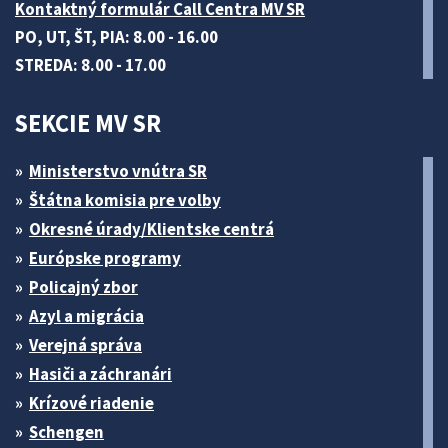
Kontaktný formulár Call Centra MV SR
PO, UT, ŠT, PIA: 8.00 - 16.00
STREDA: 8.00 - 17.00
SEKCIE MV SR
Ministerstvo vnútra SR
Štátna komisia pre volby
Okresné úrady/Klientske centrá
Európske programy
Policajný zbor
Azyl a migrácia
Verejná správa
Hasiči a záchranári
Krízové riadenie
Schengen