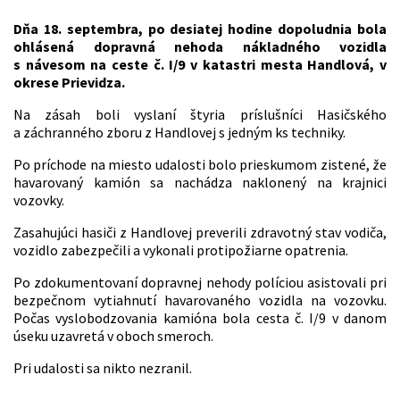
Dňa 18. septembra, po desiatej hodine dopoludnia bola
ohlásená dopravná nehoda nákladného vozidla
s návesom na ceste č. I/9 v katastri mesta Handlová, v
okrese Prievidza.
Na zásah boli vyslaní štyria príslušníci Hasičského
a záchranného zboru z Handlovej s jedným ks techniky.
Po príchode na miesto udalosti bolo prieskumom zistené, že
havarovaný kamión sa nachádza naklonený na krajnici
vozovky.
Zasahujúci hasiči z Handlovej preverili zdravotný stav vodiča,
vozidlo zabezpečili a vykonali protipožiarne opatrenia.
Po zdokumentovaní dopravnej nehody políciou asistovali pri
bezpečnom vytiahnutí havarovaného vozidla na vozovku.
Počas vyslobodzovania kamióna bola cesta č. I/9 v danom
úseku uzavretá v oboch smeroch.
Pri udalosti sa nikto nezranil.