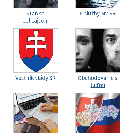
Staň sa
E-služby MV SR
policajtom
Vestník vlády SR
Obchodovanie s
ľuďmi