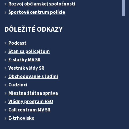
Rozvoj občianskej spoločnosti
Športové centrum polície
DÔLEŽITÉ ODKAZY
Podcast
Stan sa policajtom
E-služby MV SR
Vestník vlády SR
Obchodovanie s ľuďmi
Cudzinci
Miestna štátna správa
Vládny program ESO
Call centrum MV SR
E-trhovisko