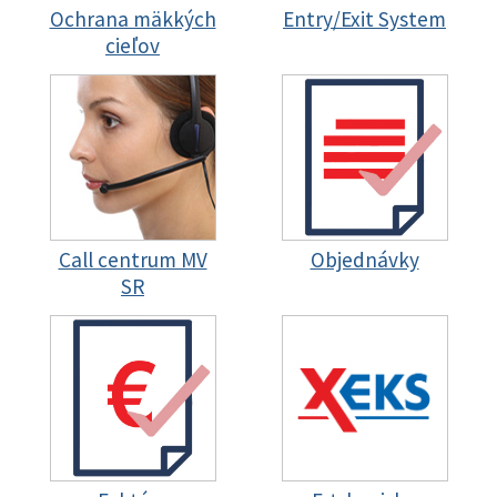
Ochrana mäkkých
Entry/Exit System
cieľov
Call centrum MV
Objednávky
SR