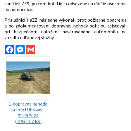
sanitiek ZZS, po čom boli tieto odvezené na ďalšie ošetrenie
do nemocnice.
Príslušníci HaZZ následne vykonali protipožiarne opatrenia
a po zdokumentovaní dopravnej nehody políciou asistovali
pri bezpečnom naložení havarovaného automobilu na
vozidlo odťahovej služby.
Facebook
Messenger
Gmail
1-dopravna nehoda
pri obci Uhrovec-
22.09.2024
(JPG, 107 kB)