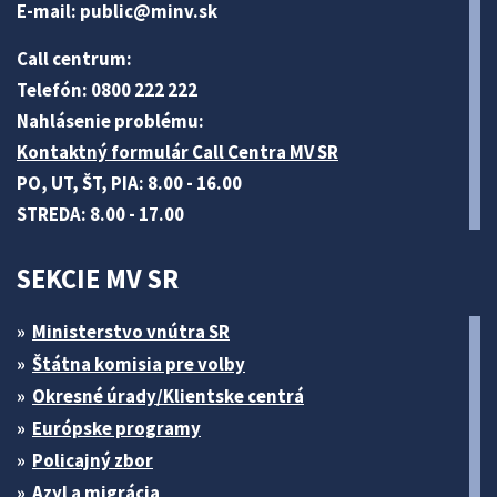
E-mail:
public@minv
.sk
Call centrum:
Telefón: 0800 222 222
Nahlásenie problému:
Kontaktný formulár Call Centra MV SR
PO, UT, ŠT, PIA: 8.00 - 16.00
STREDA: 8.00 - 17.00
SEKCIE MV SR
Ministerstvo vnútra SR
Štátna komisia pre volby
Okresné úrady/Klientske centrá
Európske programy
Policajný zbor
Azyl a migrácia