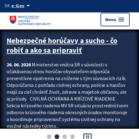
Preskocit na hlavný obsah
arrow_drop_down
SK
e-Gov
menu
Menu
Zastavit automatický posun upútavok
Nebezpečné horúčavy a sucho - čo
robiť a ako sa pripraviť
26. 06. 2026
Ministerstvo vnútra SR v súvislosti s
očakávanou vlnou horúčav obyvateľom odporúča
preventívne opatrenia na zníženie s tým súvisiacich rizík.
Odporúčania z pohľadu civilnej ochrany, polície a hasičov
majú za cieľ chrániť život, zdravie a majetok občanov, ale
aj prírody. CIVILNÁ OCHRANA A KRÍZOVÉ RIADENIE
Sekcia krízového riadenia MV SR situáciu prostredníctvom
odborov krízového riadenia okresných úradov monitoruje
a koordinuje pripravenosť systému civilnej ochrany na
možné následky týchto...
pause_presentation
Viac