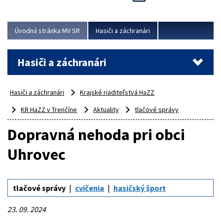
Úvodná stránka MV SR
Hasiči a záchranári
Hasiči a záchranári
Hasiči a záchranári
Krajské riaditeľstvá HaZZ
KR HaZZ v Trenčíne
Aktuality
tlačové správy
Dopravná nehoda pri obci
Uhrovec
tlačové správy
cvičenia
hasičský šport
23. 09. 2024