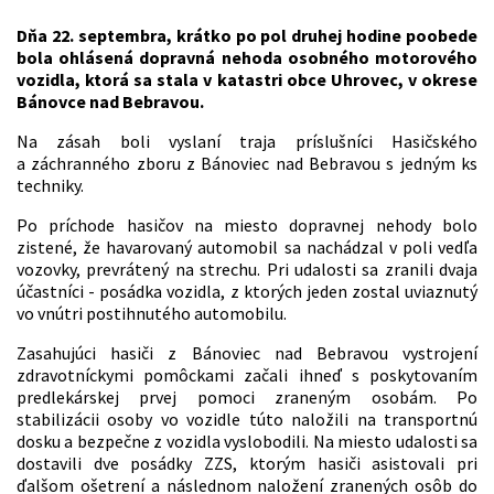
Dňa 22. septembra, krátko po pol druhej hodine poobede
bola ohlásená dopravná nehoda osobného motorového
vozidla, ktorá sa stala v katastri obce Uhrovec, v okrese
Bánovce nad Bebravou.
Na zásah boli vyslaní traja príslušníci Hasičského
a záchranného zboru z Bánoviec nad Bebravou s jedným ks
techniky.
Po príchode hasičov na miesto dopravnej nehody bolo
zistené, že havarovaný automobil sa nachádzal v poli vedľa
vozovky, prevrátený na strechu. Pri udalosti sa zranili dvaja
účastníci - posádka vozidla, z ktorých jeden zostal uviaznutý
vo vnútri postihnutého automobilu.
Zasahujúci hasiči z Bánoviec nad Bebravou vystrojení
zdravotníckymi pomôckami začali ihneď s poskytovaním
predlekárskej prvej pomoci zraneným osobám. Po
stabilizácii osoby vo vozidle túto naložili na transportnú
dosku a bezpečne z vozidla vyslobodili. Na miesto udalosti sa
dostavili dve posádky ZZS, ktorým hasiči asistovali pri
ďalšom ošetrení a následnom naložení zranených osôb do