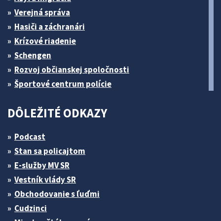
Verejná správa
Hasiči a záchranári
Krízové riadenie
Schengen
Rozvoj občianskej spoločnosti
Športové centrum polície
DÔLEŽITÉ ODKAZY
Podcast
Stan sa policajtom
E-služby MV SR
Vestník vlády SR
Obchodovanie s ľuďmi
Cudzinci