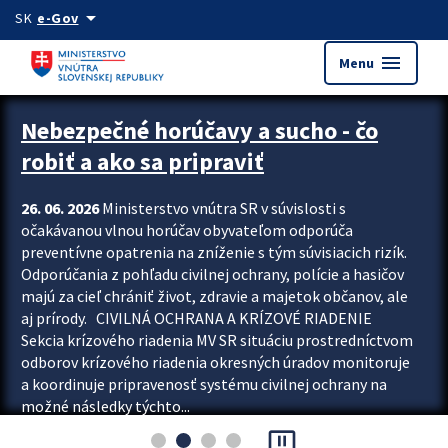
Preskocit na hlavný obsah
arrow_drop_down
SK
e-Gov
menu
Menu
Zastavit automatický posun upútavok
Nebezpečné horúčavy a sucho - čo
robiť a ako sa pripraviť
26. 06. 2026
Ministerstvo vnútra SR v súvislosti s
očakávanou vlnou horúčav obyvateľom odporúča
preventívne opatrenia na zníženie s tým súvisiacich rizík.
Odporúčania z pohľadu civilnej ochrany, polície a hasičov
majú za cieľ chrániť život, zdravie a majetok občanov, ale
aj prírody. CIVILNÁ OCHRANA A KRÍZOVÉ RIADENIE
Sekcia krízového riadenia MV SR situáciu prostredníctvom
odborov krízového riadenia okresných úradov monitoruje
a koordinuje pripravenosť systému civilnej ochrany na
možné následky týchto...
pause_presentation
Viac