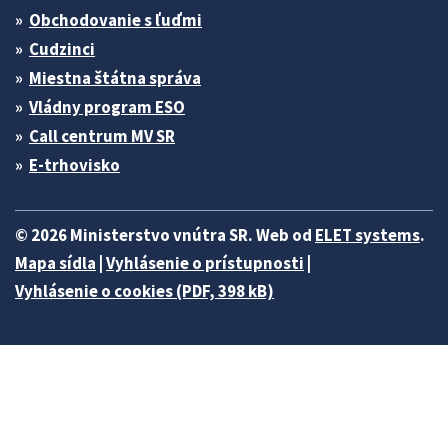
Obchodovanie s ľuďmi
Cudzinci
Miestna štátna správa
Vládny program ESO
Call centrum MV SR
E-trhovisko
© 2026 Ministerstvo vnútra SR. Web od
ELET systems
.
Mapa sídla
|
Vyhlásenie o prístupnosti
|
Vyhlásenie o cookies (PDF, 398 kB)