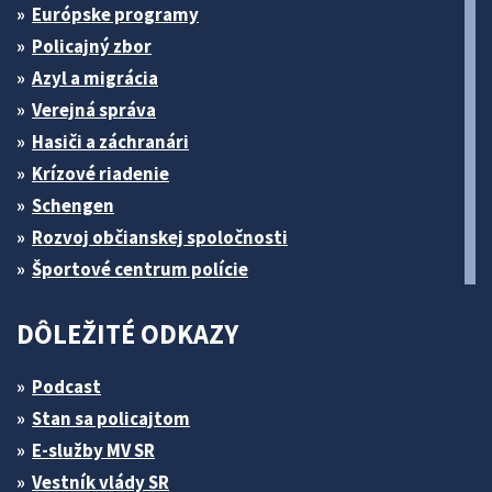
Európske programy
Policajný zbor
Azyl a migrácia
Verejná správa
Hasiči a záchranári
Krízové riadenie
Schengen
Rozvoj občianskej spoločnosti
Športové centrum polície
DÔLEŽITÉ ODKAZY
Podcast
Stan sa policajtom
E-služby MV SR
Vestník vlády SR