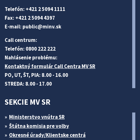
Telefón: +421 2 5094 1111
Fax: +421 2 5094 4397
E-mail:
public@minv
.sk
Call centrum:
Telefón: 0800 222 222
Nahlásenie problému:
Kontaktný formulár Call Centra MV SR
PO, UT, ŠT, PIA: 8.00 - 16.00
STREDA: 8.00 - 17.00
SEKCIE MV SR
Ministerstvo vnútra SR
Štátna komisia pre volby
Okresné úrady/Klientske centrá