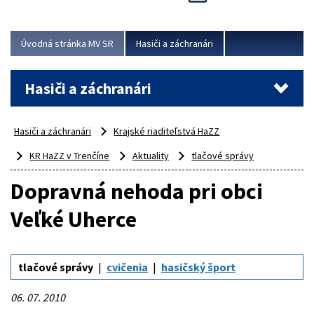
Úvodná stránka MV SR
Hasiči a záchranári
Hasiči a záchranári
Hasiči a záchranári
Krajské riaditeľstvá HaZZ
KR HaZZ v Trenčíne
Aktuality
tlačové správy
Dopravná nehoda pri obci
Veľké Uherce
tlačové správy
cvičenia
hasičský šport
06. 07. 2010