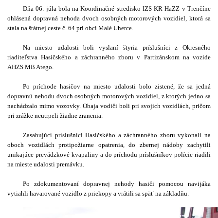
Dňa 06. júla bola na Koordinačné stredisko IZS KR HaZZ v Trenčíne
ohlásená dopravná nehoda dvoch osobných motorových vozidiel, ktorá sa
stala na štátnej ceste č. 64 pri obci Malé Uherce.
Na miesto udalosti boli vyslaní štyria príslušníci z Okresného
riaditeľstva Hasičského a záchranného zboru v Partizánskom na vozide
AHZS
MB Atego.
Po príchode hasičov na miesto udalosti bolo zistené, že sa jedná
dopravnú nehodu dvoch osobných motorových vozidiel, z ktorých jedno sa
nachádzalo mimo vozovky. Obaja vodiči boli pri svojich vozidlách, pričom
pri zrážke neutrpeli žiadne zranenia.
Zasahujúci príslušníci Hasičského a záchranného zboru vykonali na
oboch vozidlách protipožiarne opatrenia, do zbernej nádoby zachytili
unikajúce prevádzkové kvapaliny a do príchodu príslušníkov polície riadili
na mieste udalosti premávku.
Po zdokumentovaní dopravnej nehody hasiči pomocou navijáka
vytiahli havarované vozidlo z priekopy a vrátili sa späť na základňu.