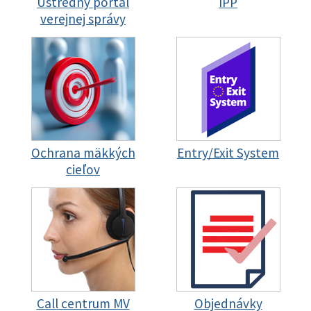
Ústredný portál
IPP
verejnej správy
Ochrana mäkkých
Entry/Exit System
cieľov
Call centrum MV
Objednávky