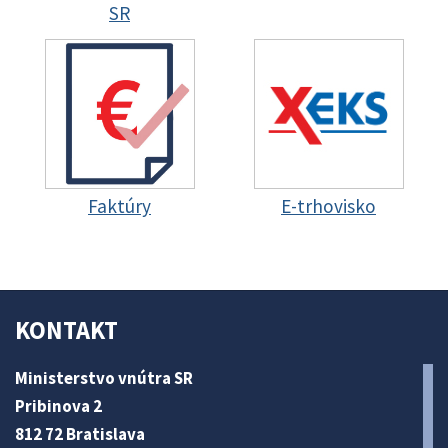
SR
Faktúry
E-trhovisko
KONTAKT
Ministerstvo vnútra SR
Pribinova 2
812 72 Bratislava