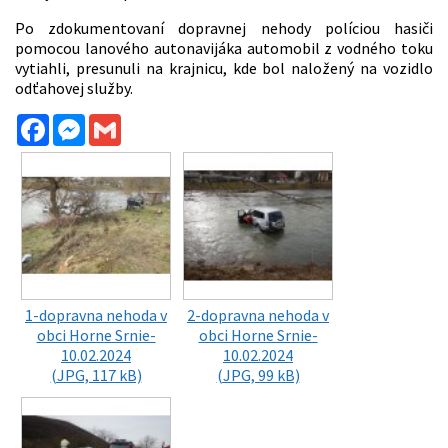
Po zdokumentovaní dopravnej nehody políciou hasiči
pomocou lanového autonavijáka automobil z vodného toku
vytiahli, presunuli na krajnicu, kde bol naložený na vozidlo
odťahovej služby.
Facebook
Messenger
Gmail
1-dopravna nehoda v
2-dopravna nehoda v
obci Horne Srnie-
obci Horne Srnie-
10.02.2024
10.02.2024
(JPG, 117 kB)
(JPG, 99 kB)