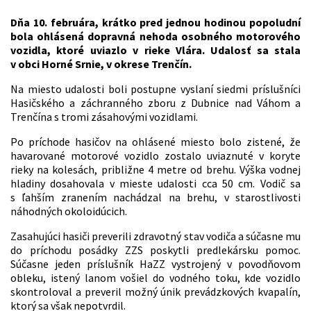
Dňa 10. februára, krátko pred jednou hodinou popoludní
bola ohlásená dopravná nehoda osobného motorového
vozidla, ktoré uviazlo v rieke Vlára. Udalosť sa stala
v obci Horné Srnie, v okrese Trenčín.
Na miesto udalosti boli postupne vyslaní siedmi príslušníci
Hasičského a záchranného zboru z Dubnice nad Váhom a
Trenčína s tromi zásahovými vozidlami.
Po príchode hasičov na ohlásené miesto bolo zistené, že
havarované motorové vozidlo zostalo uviaznuté v koryte
rieky na kolesách, približne 4 metre od brehu. Výška vodnej
hladiny dosahovala v mieste udalosti cca 50 cm. Vodič sa
s ľahším zranením nachádzal na brehu, v starostlivosti
náhodných okoloidúcich.
Zasahujúci hasiči preverili zdravotný stav vodiča a súčasne mu
do príchodu posádky ZZS poskytli predlekársku pomoc.
Súčasne jeden príslušník HaZZ vystrojený v povodňovom
obleku, istený lanom vošiel do vodného toku, kde vozidlo
skontroloval a preveril možný únik prevádzkových kvapalín,
ktorý sa však nepotvrdil.