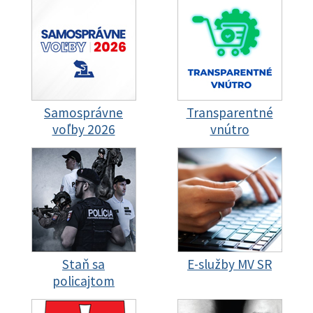
Samosprávne
Transparentné
voľby 2026
vnútro
Staň sa
E-služby MV SR
policajtom