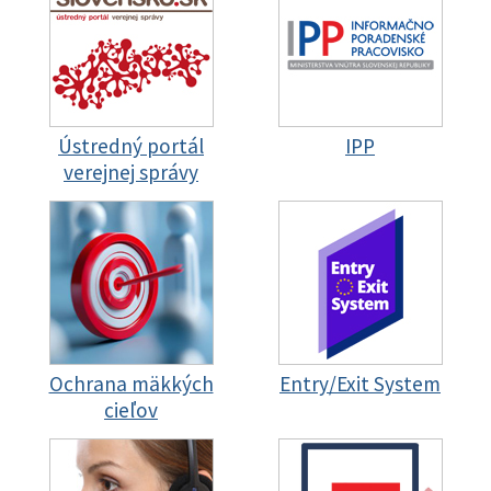
Ústredný portál
IPP
verejnej správy
Ochrana mäkkých
Entry/Exit System
cieľov