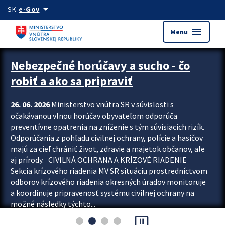
Preskocit na hlavný obsah
arrow_drop_down
SK
e-Gov
menu
Menu
Zastavit automatický posun upútavok
Nebezpečné horúčavy a sucho - čo
robiť a ako sa pripraviť
26. 06. 2026
Ministerstvo vnútra SR v súvislosti s
očakávanou vlnou horúčav obyvateľom odporúča
preventívne opatrenia na zníženie s tým súvisiacich rizík.
Odporúčania z pohľadu civilnej ochrany, polície a hasičov
majú za cieľ chrániť život, zdravie a majetok občanov, ale
aj prírody. CIVILNÁ OCHRANA A KRÍZOVÉ RIADENIE
Sekcia krízového riadenia MV SR situáciu prostredníctvom
odborov krízového riadenia okresných úradov monitoruje
a koordinuje pripravenosť systému civilnej ochrany na
možné následky týchto...
pause_presentation
Viac