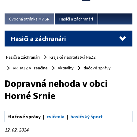
Úvodná stránka MV SR
Hasiči a záchranári
Hasiči a záchranári
Hasiči a záchranári
Krajské riaditeľstvá HaZZ
KR HaZZ v Trenčíne
Aktuality
tlačové správy
Dopravná nehoda v obci
Horné Srnie
tlačové správy
cvičenia
hasičský šport
12. 02. 2024