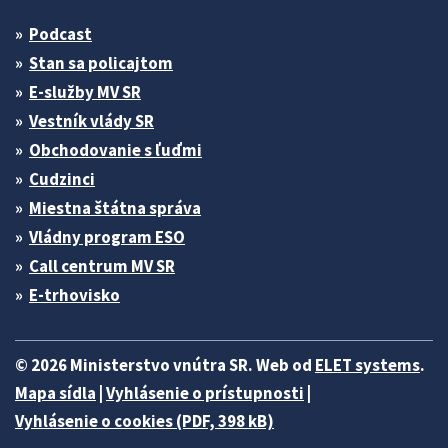
Podcast
Stan sa policajtom
E-služby MV SR
Vestník vlády SR
Obchodovanie s ľuďmi
Cudzinci
Miestna štátna správa
Vládny program ESO
Call centrum MV SR
E-trhovisko
© 2026 Ministerstvo vnútra SR. Web od
ELET systems
.
Mapa sídla
|
Vyhlásenie o prístupnosti
|
Vyhlásenie o cookies (PDF, 398 kB)