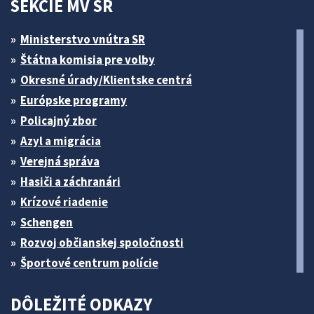
SEKCIE MV SR
Ministerstvo vnútra SR
Štátna komisia pre volby
Okresné úrady/Klientske centrá
Európske programy
Policajný zbor
Azyl a migrácia
Verejná správa
Hasiči a záchranári
Krízové riadenie
Schengen
Rozvoj občianskej spoločnosti
Športové centrum polície
DÔLEŽITÉ ODKAZY