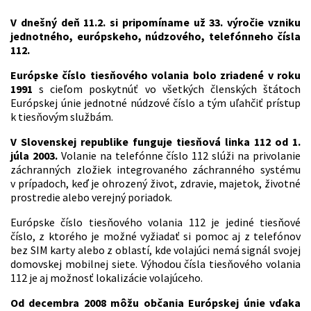
V dnešný deň 11.2. si pripomíname už 33. výročie vzniku
jednotného, európskeho, núdzového, telefónneho čísla
112.
Európske číslo tiesňového volania bolo zriadené v roku
1991
s cieľom poskytnúť vo všetkých členských štátoch
Európskej únie jednotné núdzové číslo a tým uľahčiť prístup
k tiesňovým službám.
V Slovenskej republike funguje tiesňová linka 112 od 1.
júla 2003.
Volanie na telefónne číslo 112 slúži na privolanie
záchranných zložiek integrovaného záchranného systému
v prípadoch, keď je ohrozený život, zdravie, majetok, životné
prostredie alebo verejný poriadok.
Európske číslo tiesňového volania 112 je jediné tiesňové
číslo, z ktorého je možné vyžiadať si pomoc aj z telefónov
bez SIM karty alebo z oblastí, kde volajúci nemá signál svojej
domovskej mobilnej siete. Výhodou čísla tiesňového volania
112 je aj možnosť lokalizácie volajúceho.
Od decembra 2008 môžu občania Európskej únie vďaka