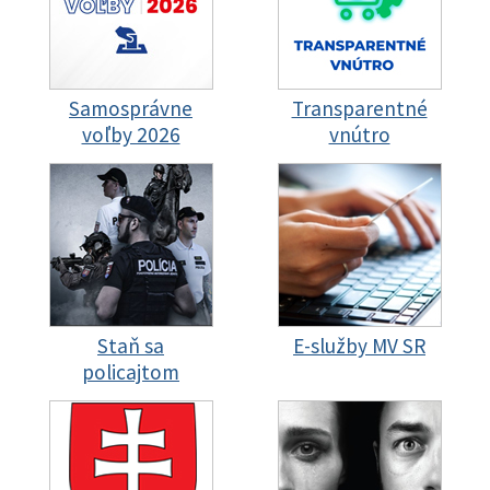
Samosprávne
Transparentné
voľby 2026
vnútro
Staň sa
E-služby MV SR
policajtom