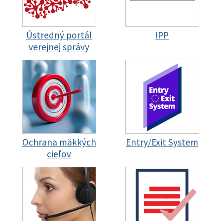
Ústredný portál
IPP
verejnej správy
Ochrana mäkkých
Entry/Exit System
cieľov