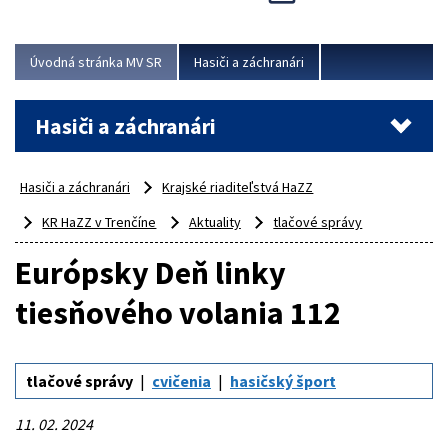
Úvodná stránka MV SR
Hasiči a záchranári
Hasiči a záchranári
Hasiči a záchranári
Krajské riaditeľstvá HaZZ
KR HaZZ v Trenčíne
Aktuality
tlačové správy
Európsky Deň linky
tiesňového volania 112
tlačové správy
cvičenia
hasičský šport
11. 02. 2024