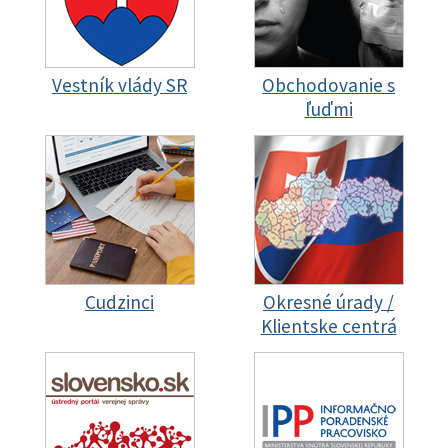
Vestník vlády SR
Obchodovanie s
ľuďmi
Cudzinci
Okresné úrady /
Klientske centrá