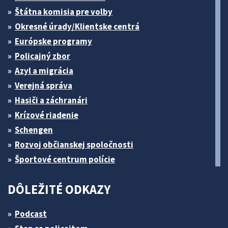
Štátna komisia pre volby
Okresné úrady/Klientske centrá
Európske programy
Policajný zbor
Azyl a migrácia
Verejná správa
Hasiči a záchranári
Krízové riadenie
Schengen
Rozvoj občianskej spoločnosti
Športové centrum polície
DÔLEŽITÉ ODKAZY
Podcast