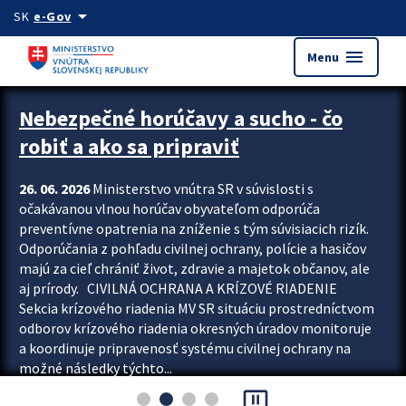
Preskocit na hlavný obsah
arrow_drop_down
SK
e-Gov
menu
Menu
Zastavit automatický posun upútavok
Nebezpečné horúčavy a sucho - čo
robiť a ako sa pripraviť
26. 06. 2026
Ministerstvo vnútra SR v súvislosti s
očakávanou vlnou horúčav obyvateľom odporúča
preventívne opatrenia na zníženie s tým súvisiacich rizík.
Odporúčania z pohľadu civilnej ochrany, polície a hasičov
majú za cieľ chrániť život, zdravie a majetok občanov, ale
aj prírody. CIVILNÁ OCHRANA A KRÍZOVÉ RIADENIE
Sekcia krízového riadenia MV SR situáciu prostredníctvom
odborov krízového riadenia okresných úradov monitoruje
a koordinuje pripravenosť systému civilnej ochrany na
možné následky týchto...
pause_presentation
Viac