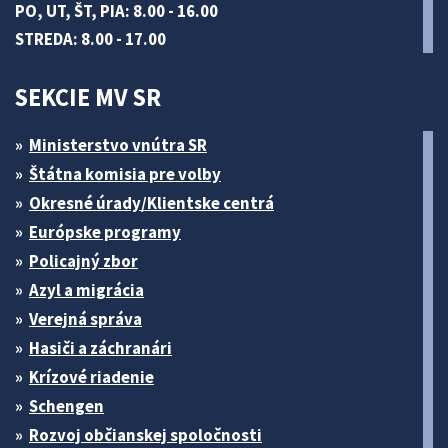
PO, UT, ŠT, PIA: 8.00 - 16.00
STREDA: 8.00 - 17.00
SEKCIE MV SR
Ministerstvo vnútra SR
Štátna komisia pre volby
Okresné úrady/Klientske centrá
Európske programy
Policajný zbor
Azyl a migrácia
Verejná správa
Hasiči a záchranári
Krízové riadenie
Schengen
Rozvoj občianskej spoločnosti