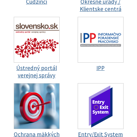
Cudzinci
Okresné úrady /
Klientske centrá
Ústredný portál
IPP
verejnej správy
Ochrana mäkkých
Entry/Exit System