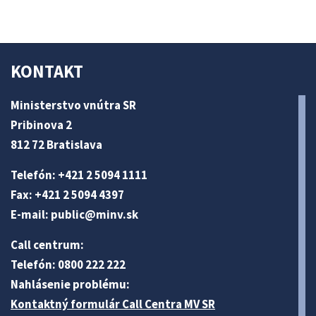
KONTAKT
Ministerstvo vnútra SR
Pribinova 2
812 72 Bratislava
Telefón: +421 2 5094 1111
Fax: +421 2 5094 4397
E-mail:
public@minv
.sk
Call centrum:
Telefón: 0800 222 222
Nahlásenie problému:
Kontaktný formulár Call Centra MV SR