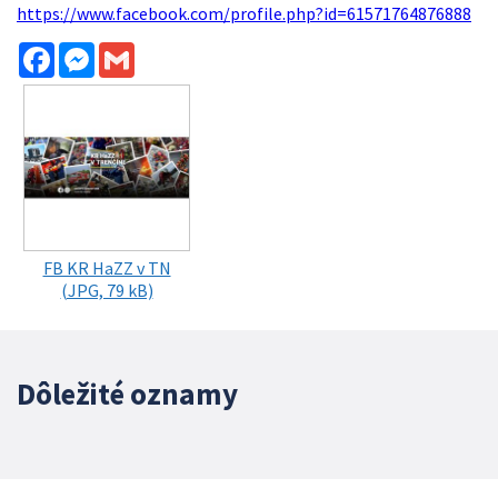
https://www.facebook.com/profile.php?id=61571764876888
Facebook
Messenger
Gmail
FB KR HaZZ v TN
(JPG, 79 kB)
Dôležité oznamy