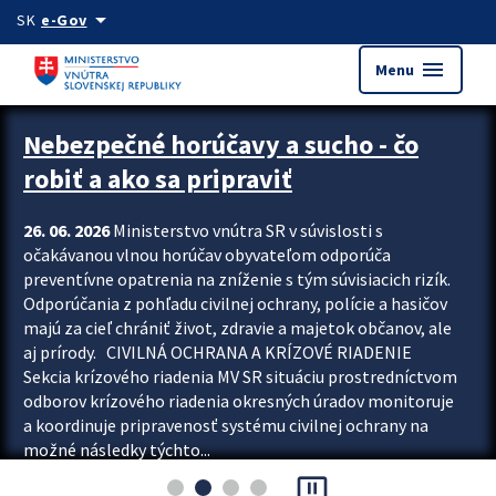
Preskocit na hlavný obsah
arrow_drop_down
SK
e-Gov
menu
Menu
Zastavit automatický posun upútavok
Nebezpečné horúčavy a sucho - čo
robiť a ako sa pripraviť
26. 06. 2026
Ministerstvo vnútra SR v súvislosti s
očakávanou vlnou horúčav obyvateľom odporúča
preventívne opatrenia na zníženie s tým súvisiacich rizík.
Odporúčania z pohľadu civilnej ochrany, polície a hasičov
majú za cieľ chrániť život, zdravie a majetok občanov, ale
aj prírody. CIVILNÁ OCHRANA A KRÍZOVÉ RIADENIE
Sekcia krízového riadenia MV SR situáciu prostredníctvom
odborov krízového riadenia okresných úradov monitoruje
a koordinuje pripravenosť systému civilnej ochrany na
možné následky týchto...
pause_presentation
Viac