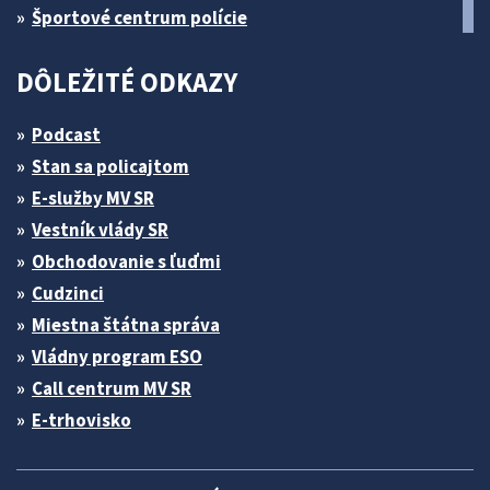
Športové centrum polície
DÔLEŽITÉ ODKAZY
Podcast
Stan sa policajtom
E-služby MV SR
Vestník vlády SR
Obchodovanie s ľuďmi
Cudzinci
Miestna štátna správa
Vládny program ESO
Call centrum MV SR
E-trhovisko