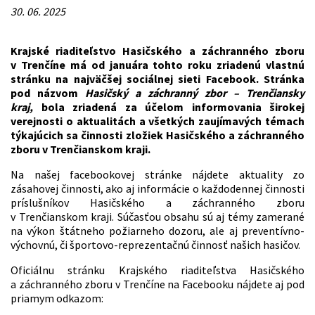
30. 06. 2025
Krajské riaditeľstvo Hasičského a záchranného zboru
v Trenčíne má od januára tohto roku zriadenú vlastnú
stránku na najväčšej sociálnej sieti Facebook. Stránka
pod názvom
Hasičský a záchranný zbor – Trenčiansky
kraj,
bola zriadená za účelom informovania širokej
verejnosti o aktualitách a všetkých zaujímavých témach
týkajúcich sa činnosti zložiek Hasičského a záchranného
zboru v Trenčianskom kraji.
Na našej facebookovej stránke nájdete aktuality zo
zásahovej činnosti, ako aj informácie o každodennej činnosti
príslušníkov Hasičského a záchranného zboru
v Trenčianskom kraji. Súčasťou obsahu sú aj témy zamerané
na výkon štátneho požiarneho dozoru, ale aj preventívno-
výchovnú, či športovo-reprezentačnú činnosť našich hasičov.
Oficiálnu stránku Krajského riaditeľstva Hasičského
a záchranného zboru v Trenčíne na Facebooku nájdete aj pod
priamym odkazom: