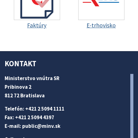
Faktúry
E-trhovisko
KONTAKT
Ministerstvo vnútra SR
Pribinova 2
812 72 Bratislava
Telefón: +421 2 5094 1111
Fax: +421 2 5094 4397
E-mail:
public@minv
.sk