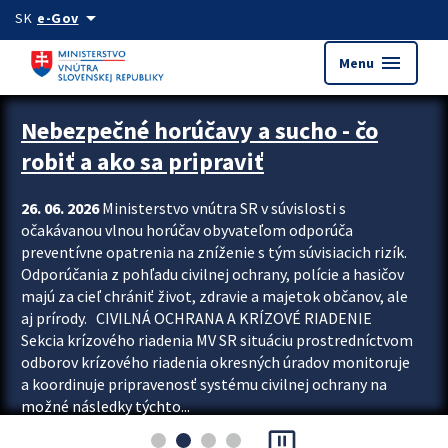
Preskocit na hlavný obsah
arrow_drop_down
SK
e-Gov
menu
Menu
Zastavit automatický posun upútavok
Nebezpečné horúčavy a sucho - čo
robiť a ako sa pripraviť
26. 06. 2026
Ministerstvo vnútra SR v súvislosti s
očakávanou vlnou horúčav obyvateľom odporúča
preventívne opatrenia na zníženie s tým súvisiacich rizík.
Odporúčania z pohľadu civilnej ochrany, polície a hasičov
majú za cieľ chrániť život, zdravie a majetok občanov, ale
aj prírody. CIVILNÁ OCHRANA A KRÍZOVÉ RIADENIE
Sekcia krízového riadenia MV SR situáciu prostredníctvom
odborov krízového riadenia okresných úradov monitoruje
a koordinuje pripravenosť systému civilnej ochrany na
možné následky týchto...
pause_presentation
Viac