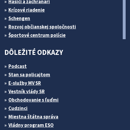
Hasiči a záchranári
Krízové riadenie
Schengen
Rozvoj občianskej spoločnosti
Športové centrum polície
DÔLEŽITÉ ODKAZY
Podcast
Stan sa policajtom
E-služby MV SR
Vestník vlády SR
Obchodovanie s ľuďmi
Cudzinci
Miestna štátna správa
Vládny program ESO