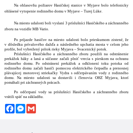
Na ohlasovňu požiarov Hasičskej stanice v Myjave bolo telefonicky
ohlásené vytopenie rodinného domu v Myjave – Turej Lúke.
Na miesto udalosti boli vyslaní 3 príslušníci Hasičského a záchranného
zboru na vozidle MB Vario.
Po príjazde hasičov na miesto udalosti bolo prieskumom zistené, že
v dôsledku prívalového dažďa a následného upchatia mosta v celom jeho
profile, bol vybrežený prítok rieky Myjava – Svacenický potok.
Príslušníci Hasičského a záchranného zboru použili na odstránenie
prekážok háky a laná a súčasne začali plniť vrecia s pieskom na ochranu
rodinného domu. Po odstránení prekážok a odklonení toku potoka od
rodinného domu začali hasiči pomocou elektrického čerpadla a prenosnej
plávajúcej motorovej striekačky Vydra s odčerpávaním vody z rodinného
domu. Na miesto udalosti sa dostavili i členovia OHZ Myjava, ktorí
pomáhali pri záchranných prácach.
Po odčerpaní vody sa príslušníci Hasičského a záchranného zboru
vrátili späť na základňu.
Facebook
Messenger
Gmail