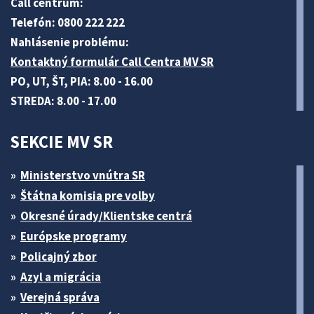
Call centrum:
Telefón: 0800 222 222
Nahlásenie problému:
Kontaktný formulár Call Centra MV SR
PO, UT, ŠT, PIA: 8.00 - 16.00
STREDA: 8.00 - 17.00
SEKCIE MV SR
Ministerstvo vnútra SR
Štátna komisia pre volby
Okresné úrady/Klientske centrá
Európske programy
Policajný zbor
Azyl a migrácia
Verejná správa