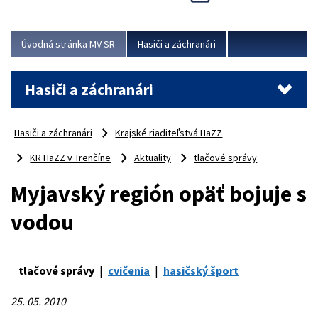
Úvodná stránka MV SR
Hasiči a záchranári
Hasiči a záchranári
Hasiči a záchranári
Krajské riaditeľstvá HaZZ
KR HaZZ v Trenčíne
Aktuality
tlačové správy
Myjavský región opäť bojuje s
vodou
tlačové správy
cvičenia
hasičský šport
25. 05. 2010