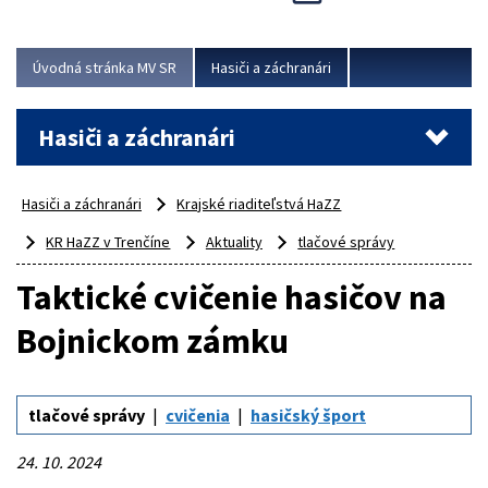
Úvodná stránka MV SR
Hasiči a záchranári
Hasiči a záchranári
Hasiči a záchranári
Krajské riaditeľstvá HaZZ
KR HaZZ v Trenčíne
Aktuality
tlačové správy
Taktické cvičenie hasičov na
Bojnickom zámku
tlačové správy
cvičenia
hasičský šport
24. 10. 2024