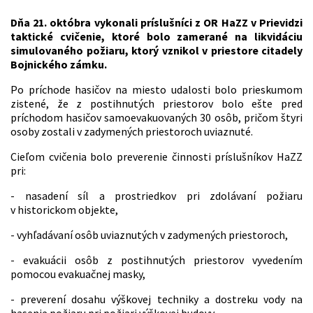
Dňa 21. októbra vykonali príslušníci z OR HaZZ v Prievidzi
taktické cvičenie, ktoré bolo zamerané na likvidáciu
simulovaného požiaru, ktorý vznikol v priestore citadely
Bojnického zámku.
Po príchode hasičov na miesto udalosti bolo prieskumom
zistené, že z postihnutých priestorov bolo ešte pred
príchodom hasičov samoevakuovaných 30 osôb, pričom štyri
osoby zostali v zadymených priestoroch uviaznuté.
Cieľom cvičenia bolo preverenie činnosti príslušníkov HaZZ
pri:
- nasadení síl a prostriedkov pri zdolávaní požiaru
v historickom objekte,
- vyhľadávaní osôb uviaznutých v zadymených priestoroch,
- evakuácii osôb z postihnutých priestorov vyvedením
pomocou evakuačnej masky,
- preverení dosahu výškovej techniky a dostreku vody na