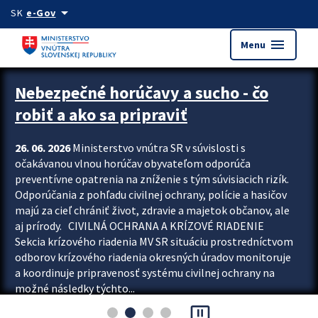
Preskocit na hlavný obsah
arrow_drop_down
SK
e-Gov
menu
Menu
Zastavit automatický posun upútavok
Nebezpečné horúčavy a sucho - čo
robiť a ako sa pripraviť
26. 06. 2026
Ministerstvo vnútra SR v súvislosti s
očakávanou vlnou horúčav obyvateľom odporúča
preventívne opatrenia na zníženie s tým súvisiacich rizík.
Odporúčania z pohľadu civilnej ochrany, polície a hasičov
majú za cieľ chrániť život, zdravie a majetok občanov, ale
aj prírody. CIVILNÁ OCHRANA A KRÍZOVÉ RIADENIE
Sekcia krízového riadenia MV SR situáciu prostredníctvom
odborov krízového riadenia okresných úradov monitoruje
a koordinuje pripravenosť systému civilnej ochrany na
možné následky týchto...
pause_presentation
Viac