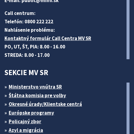
E-mail:
public@minv
.sk
Call centrum:
Telefón: 0800 222 222
Nahlásenie problému:
Kontaktný formulár Call Centra MV SR
PO, UT, ŠT, PIA: 8.00 - 16.00
STREDA: 8.00 - 17.00
SEKCIE MV SR
Ministerstvo vnútra SR
Štátna komisia pre volby
Okresné úrady/Klientske centrá
Európske programy
Policajný zbor
Azyl a migrácia