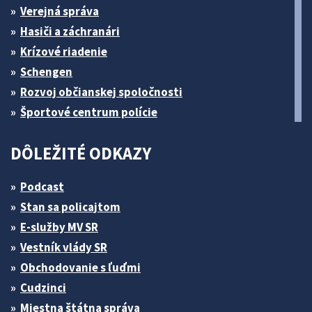
Verejná správa
Hasiči a záchranári
Krízové riadenie
Schengen
Rozvoj občianskej spoločnosti
Športové centrum polície
DÔLEŽITÉ ODKAZY
Podcast
Stan sa policajtom
E-služby MV SR
Vestník vlády SR
Obchodovanie s ľuďmi
Cudzinci
Miestna štátna správa