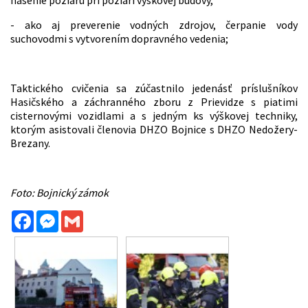
hasenie požiaru pri požiari výškovej budovy,
- ako aj preverenie vodných zdrojov, čerpanie vody
suchovodmi s vytvorením dopravného vedenia;
Taktického cvičenia sa zúčastnilo jedenásť príslušníkov
Hasičského a záchranného zboru z Prievidze s piatimi
cisternovými vozidlami a s jedným ks výškovej techniky,
ktorým asistovali členovia DHZO Bojnice s DHZO Nedožery-
Brezany.
Foto: Bojnický zámok
Facebook
Messenger
Gmail