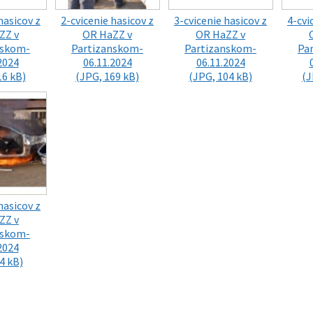
hasicov z
2-cvicenie hasicov z
3-cvicenie hasicov z
4-cvi
ZZ v
OR HaZZ v
OR HaZZ v
nskom-
Partizanskom-
Partizanskom-
Pa
2024
06.11.2024
06.11.2024
16 kB)
(JPG, 169 kB)
(JPG, 104 kB)
(J
hasicov z
ZZ v
nskom-
2024
4 kB)