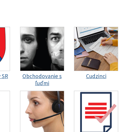
y SR
Obchodovanie s
Cudzinci
ľuďmi