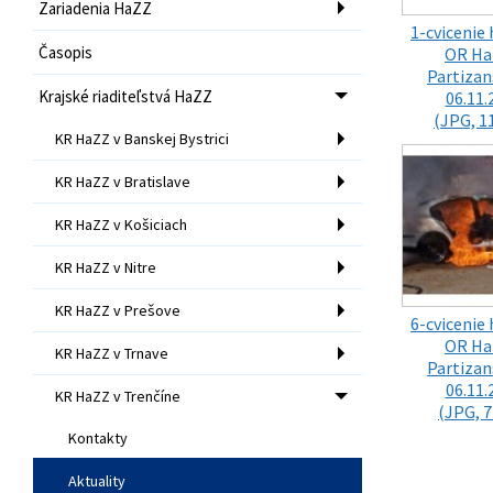
Zariadenia HaZZ
1-cvicenie 
Časopis
OR Ha
Partiza
Krajské riaditeľstvá HaZZ
06.11.
(JPG, 1
KR HaZZ v Banskej Bystrici
KR HaZZ v Bratislave
KR HaZZ v Košiciach
KR HaZZ v Nitre
KR HaZZ v Prešove
6-cvicenie 
OR Ha
KR HaZZ v Trnave
Partiza
06.11.
KR HaZZ v Trenčíne
(JPG, 7
Kontakty
Aktuality