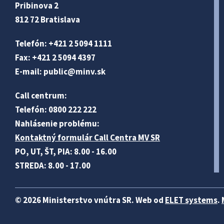
Pribinova 2
812 72 Bratislava
Telefón: +421 2 5094 1111
Fax: +421 2 5094 4397
E-mail:
public@minv
.sk
Call centrum:
Telefón: 0800 222 222
Nahlásenie problému:
Kontaktný formulár Call Centra MV SR
PO, UT, ŠT, PIA: 8.00 - 16.00
STREDA: 8.00 - 17.00
© 2026 Ministerstvo vnútra SR. Web od
ELET systems
.