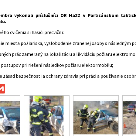
mbra vykonali príslušníci OR HaZZ v Partizánskom taktic
lu
.
ho cvičenia si hasiči precvičili:
ie miesta požiariska, vyslobodenie zranenej osoby s následným p
bných prác zameraný na lokalizáciu a likvidáciu požiaru elektromob
a postupov pri riešení následkov požiaru elektormobilu;
ie zásad bezpečnosti a ochrany zdravia pri práci a používanie oso
ok
ssenger
Gmail