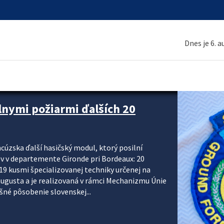
Dnes je 6. 
 a ako sa pripraviť
u vlnou horúčav obyvateľom odporúča preventívne
ohľadu civilnej ochrany, polície a hasičov majú za
ody. CIVILNÁ OCHRANA A KRÍZOVÉ RIADENIE Sekcia
krízového riadenia okresných úradov monitoruje
 následky týchto...