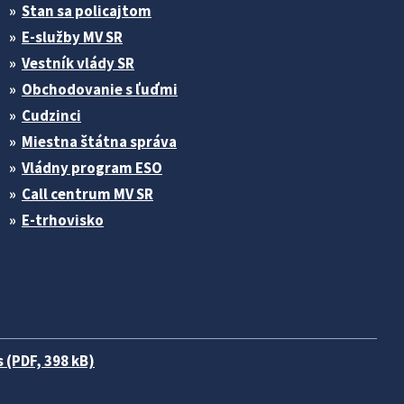
Stan sa policajtom
E-služby MV SR
Vestník vlády SR
Obchodovanie s ľuďmi
Cudzinci
Miestna štátna správa
Vládny program ESO
Call centrum MV SR
E-trhovisko
 (PDF, 398 kB)