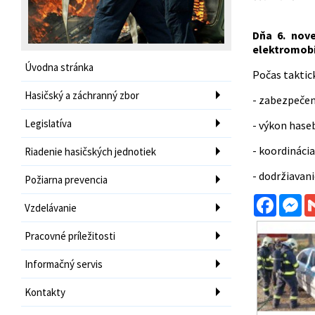
Dňa 6. nove
elektromobi
Úvodna stránka
Počas taktické
Hasičský a záchranný zbor
- zabezpečen
Legislatíva
- výkon hase
- koordináci
Riadenie hasičských jednotiek
- dodržiavan
Požiarna prevencia
Facebo
Me
Vzdelávanie
Pracovné príležitosti
Informačný servis
Kontakty