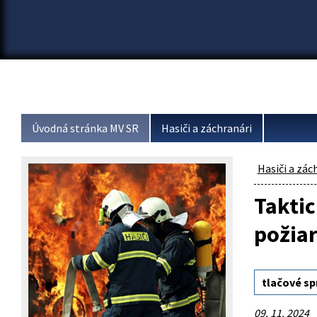
Úvodná stránka MV SR
Hasiči a záchranári
Hasiči a zác
Taktic
požia
tlačové sp
09. 11. 2024