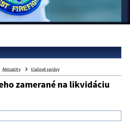
Aktuality
tlačové správy
keho zamerané na likvidáciu