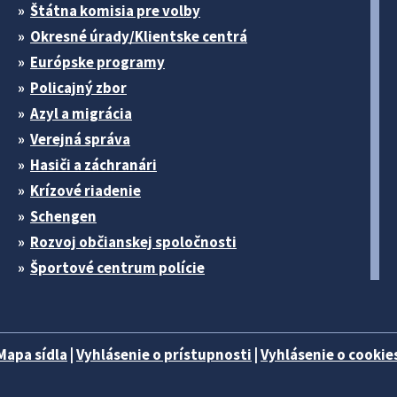
Štátna komisia pre volby
Okresné úrady/Klientske centrá
Európske programy
Policajný zbor
Azyl a migrácia
Verejná správa
Hasiči a záchranári
Krízové riadenie
Schengen
Rozvoj občianskej spoločnosti
Športové centrum polície
Mapa sídla
|
Vyhlásenie o prístupnosti
|
Vyhlásenie o cookies