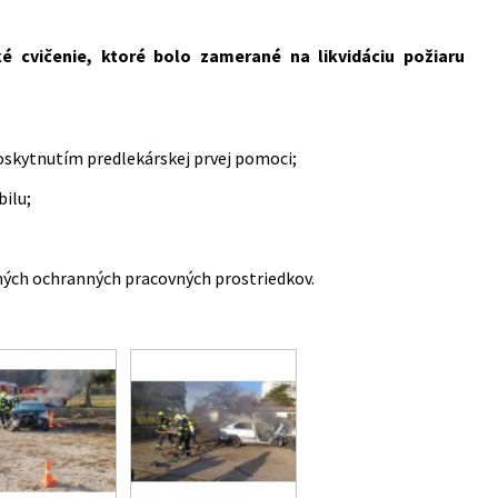
ké cvičenie, ktoré bolo zamerané na l
ikvidáciu
požiaru
oskytnutím predlekárskej prvej pomoci;
ilu;
bných ochranných pracovných prostriedkov.