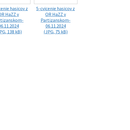
cenie hasicov z
5-cvicenie hasicov z
OR HaZZ v
OR HaZZ v
rtizanskom-
Partizanskom-
06.11.2024
06.11.2024
PG, 138 kB)
(JPG, 75 kB)