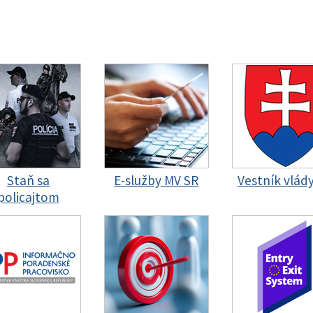
Staň sa
E-služby MV SR
Vestník vlád
policajtom