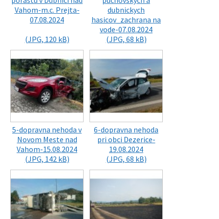
porastu v Dubnici nad
puchovskych a
Vahom-m.c. Prejta-
dubnickych
07.08.2024
hasicov_zachrana na
vode-07.08.2024
(JPG, 120 kB)
(JPG, 68 kB)
5-dopravna nehoda v
6-dopravna nehoda
Novom Meste nad
pri obci Dezerice-
Vahom-15.08.2024
19.08.2024
(JPG, 142 kB)
(JPG, 68 kB)