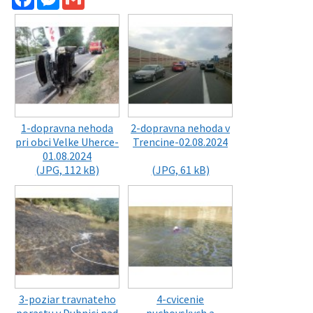
1-dopravna nehoda
2-dopravna nehoda v
pri obci Velke Uherce-
Trencine-02.08.2024
01.08.2024
(JPG, 112 kB)
(JPG, 61 kB)
3-poziar travnateho
4-cvicenie