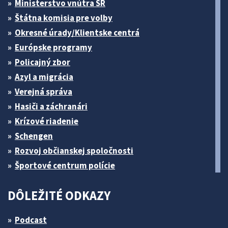
Ministerstvo vnútra SR
Štátna komisia pre volby
Okresné úrady/Klientske centrá
Európske programy
Policajný zbor
Azyl a migrácia
Verejná správa
Hasiči a záchranári
Krízové riadenie
Schengen
Rozvoj občianskej spoločnosti
Športové centrum polície
DÔLEŽITÉ ODKAZY
Podcast