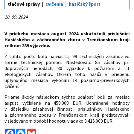
tlačové správy
cvičenia
hasičský šport
20. 09. 2024
V priebehu mesiaca august 2024 uskutočnili príslušníci
Hasičského a záchranného zboru v Trenčianskom kraji
celkom 289 výjazdov.
Z tohto počtu bolo najviac t.j. 99 technických zásahov vo
forme technickej pomoci. Nasledovalo 85 zásahov pri
dopravných nehodách, 80 výjazdov k požiarom a 11
ekologických zásahov. Okrem toho hasiči v priebehu
uplynulého mesiaca vykonali 14 požiarno-previerkových
cvičení.
Priame škody následkom týchto udalostí boli za mesiac
august vyčíslené na 458.000 EUR. Uchránené hodnoty
v dôsledku zásahovej činnosti príslušníkov Hasičského
a záchranného zboru v Trenčianskom kraji predstavovali
v sledovanom období hodnotu viac ako 3.415.000 EUR.
Facebook
Messenger
Gmail