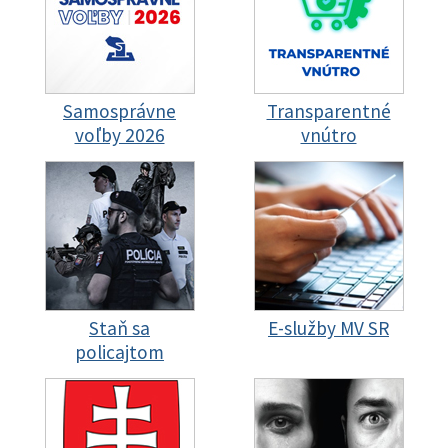
Samosprávne
Transparentné
voľby 2026
vnútro
Staň sa
E-služby MV SR
policajtom