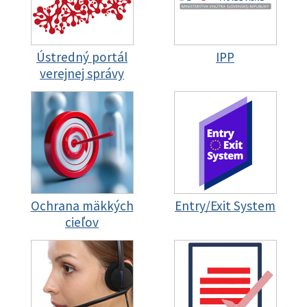
Ústredný portál
IPP
verejnej správy
Ochrana mäkkých
Entry/Exit System
cieľov