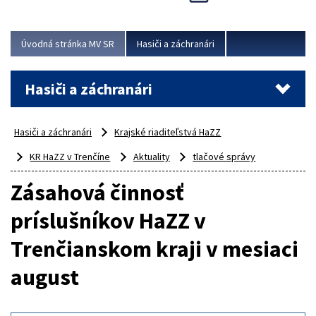
Úvodná stránka MV SR
Hasiči a záchranári
Hasiči a záchranári
Hasiči a záchranári
Krajské riaditeľstvá HaZZ
KR HaZZ v Trenčíne
Aktuality
tlačové správy
Zásahová činnosť
príslušníkov HaZZ v
Trenčianskom kraji v mesiaci
august