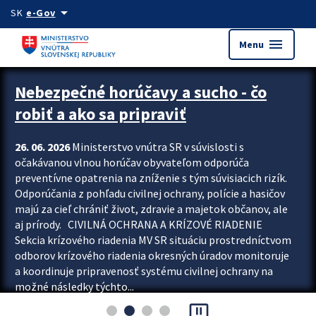
Preskocit na hlavný obsah
arrow_drop_down
SK
e-Gov
menu
Menu
Zastavit automatický posun upútavok
Nebezpečné horúčavy a sucho - čo
robiť a ako sa pripraviť
26. 06. 2026
Ministerstvo vnútra SR v súvislosti s
očakávanou vlnou horúčav obyvateľom odporúča
preventívne opatrenia na zníženie s tým súvisiacich rizík.
Odporúčania z pohľadu civilnej ochrany, polície a hasičov
majú za cieľ chrániť život, zdravie a majetok občanov, ale
aj prírody. CIVILNÁ OCHRANA A KRÍZOVÉ RIADENIE
Sekcia krízového riadenia MV SR situáciu prostredníctvom
odborov krízového riadenia okresných úradov monitoruje
a koordinuje pripravenosť systému civilnej ochrany na
možné následky týchto...
pause_presentation
Viac