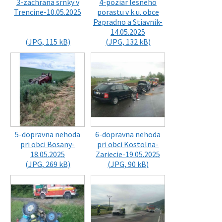
3-zachrana srnky v
4-poziar lesneho
Trencine-10.05.2025
porastu v k.u. obce
Papradno a Stiavnik-
14.05.2025
(JPG, 115 kB)
(JPG, 132 kB)
5-dopravna nehoda
6-dopravna nehoda
pri obci Bosany-
pri obci Kostolna-
18.05.2025
Zariecie-19.05.2025
(JPG, 269 kB)
(JPG, 90 kB)