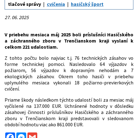
tlačové správy
cvičenia
hasičský šport
27. 06. 2025
V priebehu mesiaca máj 2025 boli príslušníci Hasičského
a záchranného zboru v Trenčianskom kraji vyslaní k
celkom 221 udalostiam.
Z tohto počtu bolo najviac t.j. 76 technických zásahov vo
forme technickej pomoci. Nasledovalo 64 výjazdov k
požiarom, 56 výjazdov k dopravným nehodám a 7
ekologických zásahov. Okrem toho hasiči v priebehu
uplynulého mesiaca vykonali 18 požiarno-previerkových
cvičení.
Priame škody následkom týchto udalostí boli za mesiac máj
vyčíslené na 137.000 EUR. Uchránené hodnoty v dôsledku
zásahovej činnosti príslušníkov Hasičského a záchranného
zboru v Trenčianskom kraji predstavovali v sledovanom
období hodnotu viac ako 861.000 EUR.
Facebook
Messenger
Gmail