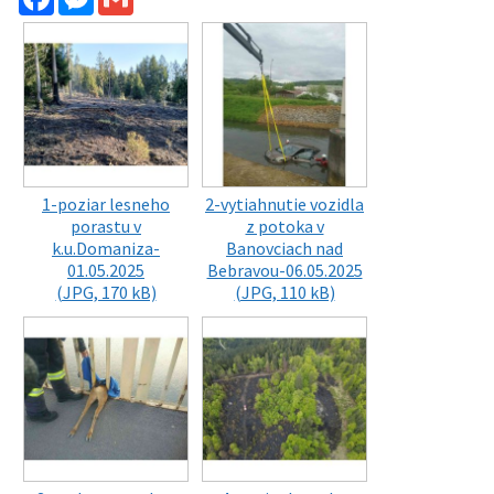
1-poziar lesneho
2-vytiahnutie vozidla
porastu v
z potoka v
k.u.Domaniza-
Banovciach nad
01.05.2025
Bebravou-06.05.2025
(JPG, 170 kB)
(JPG, 110 kB)