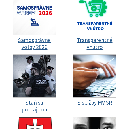
Samosprávne
Transparentné
voľby 2026
vnútro
Staň sa
E-služby MV SR
policajtom