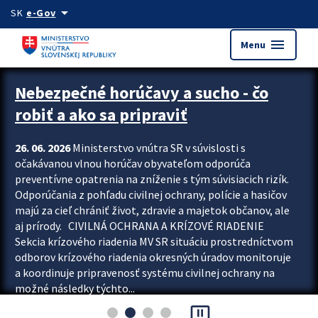
Preskocit na hlavný obsah
arrow_drop_down
SK
e-Gov
menu
Menu
Zastavit automatický posun upútavok
Nebezpečné horúčavy a sucho - čo
robiť a ako sa pripraviť
26. 06. 2026
Ministerstvo vnútra SR v súvislosti s
očakávanou vlnou horúčav obyvateľom odporúča
preventívne opatrenia na zníženie s tým súvisiacich rizík.
Odporúčania z pohľadu civilnej ochrany, polície a hasičov
majú za cieľ chrániť život, zdravie a majetok občanov, ale
aj prírody. CIVILNÁ OCHRANA A KRÍZOVÉ RIADENIE
Sekcia krízového riadenia MV SR situáciu prostredníctvom
odborov krízového riadenia okresných úradov monitoruje
a koordinuje pripravenosť systému civilnej ochrany na
možné následky týchto...
pause_presentation
Viac