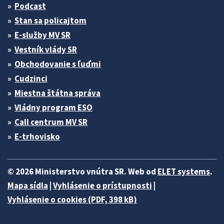
Podcast
Stan sa policajtom
E-služby MV SR
Vestník vlády SR
Obchodovanie s ľuďmi
Cudzinci
Miestna štátna správa
Vládny program ESO
Call centrum MV SR
E-trhovisko
© 2026 Ministerstvo vnútra SR. Web od
ELET systems
.
Mapa sídla
|
Vyhlásenie o prístupnosti
|
Vyhlásenie o cookies (PDF, 398 kB)