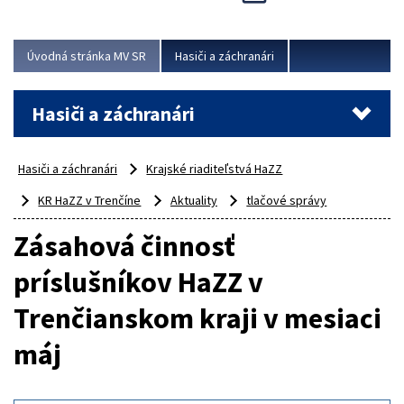
Úvodná stránka MV SR
Hasiči a záchranári
Hasiči a záchranári
Hasiči a záchranári
Krajské riaditeľstvá HaZZ
KR HaZZ v Trenčíne
Aktuality
tlačové správy
Zásahová činnosť
príslušníkov HaZZ v
Trenčianskom kraji v mesiaci
máj