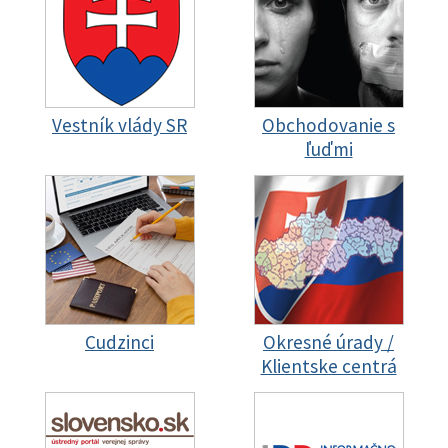
Vestník vlády SR
Obchodovanie s
ľuďmi
Cudzinci
Okresné úrady /
Klientske centrá