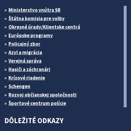
Ministerstvo vnútra SR
Štátna komisia pre volby
Okresné úrady/Klientske centrá
Európske programy
Policajný zbor
Azyl a migrácia
Verejná správa
Hasiči a záchranári
Krízové riadenie
Schengen
Rozvoj občianskej spoločnosti
Športové centrum polície
DÔLEŽITÉ ODKAZY