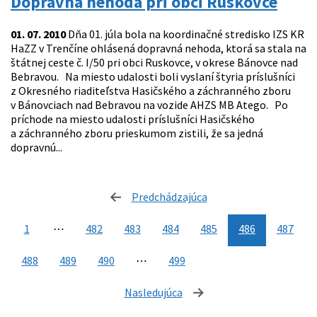
Dopravná nehoda pri obci Ruskovce
01. 07. 2010
Dňa 01. júla bola na koordinačné stredisko IZS KR
HaZZ v Trenčíne ohlásená dopravná nehoda, ktorá sa stala na
štátnej ceste č. I/50 pri obci Ruskovce, v okrese Bánovce nad
Bebravou. Na miesto udalosti boli vyslaní štyria príslušníci
z Okresného riaditeľstva Hasičského a záchranného zboru
v Bánovciach nad Bebravou na vozide AHZS MB Atego. Po
príchode na miesto udalosti príslušníci Hasičského
a záchranného zboru prieskumom zistili, že sa jedná
dopravnú...
Predchádzajúca
stránka
1
⋯
482
483
484
485
486
487
488
489
490
⋯
499
Nasledujúca
stránka