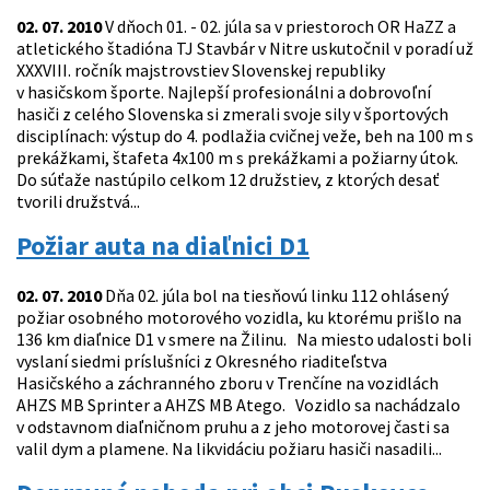
02. 07. 2010
V dňoch 01. - 02. júla sa v priestoroch OR HaZZ a
atletického štadióna TJ Stavbár v Nitre uskutočnil v poradí už
XXXVIII. ročník majstrovstiev Slovenskej republiky
v hasičskom športe. Najlepší profesionálni a dobrovoľní
hasiči z celého Slovenska si zmerali svoje sily v športových
disciplínach: výstup do 4. podlažia cvičnej veže, beh na 100 m s
prekážkami, štafeta 4x100 m s prekážkami a požiarny útok.
Do súťaže nastúpilo celkom 12 družstiev, z ktorých desať
tvorili družstvá...
Požiar auta na diaľnici D1
02. 07. 2010
Dňa 02. júla bol na tiesňovú linku 112 ohlásený
požiar osobného motorového vozidla, ku ktorému prišlo na
136 km diaľnice D1 v smere na Žilinu. Na miesto udalosti boli
vyslaní siedmi príslušníci z Okresného riaditeľstva
Hasičského a záchranného zboru v Trenčíne na vozidlách
AHZS MB Sprinter a AHZS MB Atego. Vozidlo sa nachádzalo
v odstavnom diaľničnom pruhu a z jeho motorovej časti sa
valil dym a plamene. Na likvidáciu požiaru hasiči nasadili...