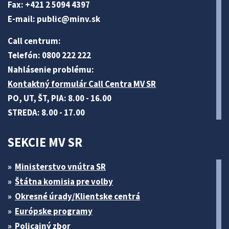
Fax: +421 2 5094 4397
E-mail:
public@minv
.sk
Call centrum:
Telefón: 0800 222 222
Nahlásenie problému:
Kontaktný formulár Call Centra MV SR
PO, UT, ŠT, PIA: 8.00 - 16.00
STREDA: 8.00 - 17.00
SEKCIE MV SR
Ministerstvo vnútra SR
Štátna komisia pre volby
Okresné úrady/Klientske centrá
Európske programy
Policajný zbor