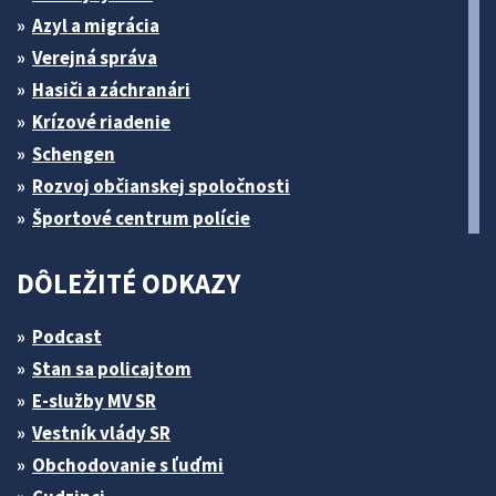
Azyl a migrácia
Verejná správa
Hasiči a záchranári
Krízové riadenie
Schengen
Rozvoj občianskej spoločnosti
Športové centrum polície
DÔLEŽITÉ ODKAZY
Podcast
Stan sa policajtom
E-služby MV SR
Vestník vlády SR
Obchodovanie s ľuďmi