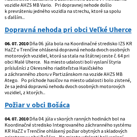
vozidle AHZS MB Vario. Pri dopravnej nehode došlo
k prevráteniu jedného vozidla na strechu, ktoré sa spolu
s ďalším...
Dopravná nehoda pri obci Veľké Uherce
06. 07. 2010
Dňa 06. júla bola na Koordinačné stredisko IZS KR
HaZZ v Trenčíne ohlásená dopravná nehoda dvoch osobných
motorových vozidiel, ktorá sa stala na štátnej ceste č. 64 pri
obci Malé Uherce. Na miesto udalosti boli vyslaní štyria
príslušníci z Okresného riaditeľstva Hasičského
a záchranného zboru v Partizánskom na vozide AHZS MB
Atego. Po príchode hasičov na miesto udalosti bolo zistené,
že sa jedná dopravnú nehodu dvoch osobných motorových
vozidiel, z ktorých...
Požiar v obci Bošáca
04. 07. 2010
Dňa 04. júla v skorých ranných hodinách bol na
Koordinačné stredisko Integrovaného záchranného systému
KR HaZZ v Trenčíne ohlásený požiar obytných a skladových