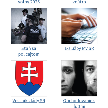
voľby 2026
vnútro
Staň sa
E-služby MV SR
policajtom
Vestník vlády SR
Obchodovanie s
ľuďmi