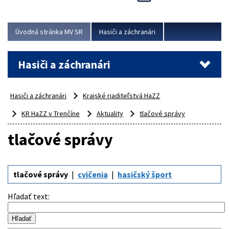
Úvodná stránka MV SR
Hasiči a záchranári
Hasiči a záchranári
Hasiči a záchranári
Krajské riaditeľstvá HaZZ
KR HaZZ v Trenčíne
Aktuality
tlačové správy
tlačové správy
tlačové správy
cvičenia
hasičský šport
Hľadať text
: