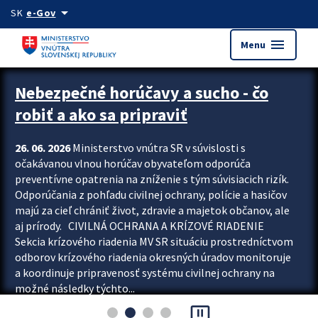
Preskocit na hlavný obsah
arrow_drop_down
SK
e-Gov
menu
Menu
Zastavit automatický posun upútavok
Nebezpečné horúčavy a sucho - čo
robiť a ako sa pripraviť
26. 06. 2026
Ministerstvo vnútra SR v súvislosti s
očakávanou vlnou horúčav obyvateľom odporúča
preventívne opatrenia na zníženie s tým súvisiacich rizík.
Odporúčania z pohľadu civilnej ochrany, polície a hasičov
majú za cieľ chrániť život, zdravie a majetok občanov, ale
aj prírody. CIVILNÁ OCHRANA A KRÍZOVÉ RIADENIE
Sekcia krízového riadenia MV SR situáciu prostredníctvom
odborov krízového riadenia okresných úradov monitoruje
a koordinuje pripravenosť systému civilnej ochrany na
možné následky týchto...
pause_presentation
Viac