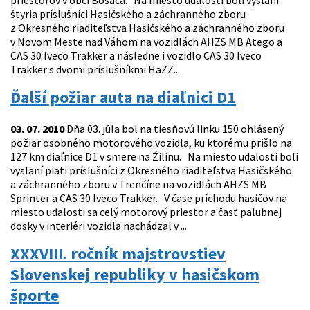
priestorov v obci Bošáca. Na miesto udalosti boli vyslaní
štyria príslušníci Hasičského a záchranného zboru
z Okresného riaditeľstva Hasičského a záchranného zboru
v Novom Meste nad Váhom na vozidlách AHZS MB Atego a
CAS 30 Iveco Trakker a následne i vozidlo CAS 30 Iveco
Trakker s dvomi príslušníkmi HaZZ...
Ďalší požiar auta na diaľnici D1
03. 07. 2010
Dňa 03. júla bol na tiesňovú linku 150 ohlásený
požiar osobného motorového vozidla, ku ktorému prišlo na
127 km diaľnice D1 v smere na Žilinu. Na miesto udalosti boli
vyslaní piati príslušníci z Okresného riaditeľstva Hasičského
a záchranného zboru v Trenčíne na vozidlách AHZS MB
Sprinter a CAS 30 Iveco Trakker. V čase príchodu hasičov na
miesto udalosti sa celý motorový priestor a časť palubnej
dosky v interiéri vozidla nachádzal v ...
XXXVIII. ročník majstrovstiev
Slovenskej republiky v hasičskom
športe