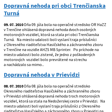
Dopravná nehoda pri obci Trenčianska
Turná
09. 07. 2010
Dňa 09. júla bola na operačné stredisko OR HaZZ
v Trenčíne ohlásená dopravná nehoda dvoch osobných
motorových vozidiel, ktorá sa stala pri obci Trenčianska
Turná. Na miesto udalosti boli vyslaní traja príslušníci
z Okresného riaditeľstva Hasičského a záchranného zboru
v Trenčíne na vozidle AHZS MB Sprinter. Po príchode na
miesto udalosti bolo zistené, že jedno z poškodených
motorových vozidiel bolo prevrátené na strechu
a nachádzalo sa mimo...
Dopravná nehoda v Prievidzi
08. 07. 2010
Dňa 08. júla bola na operačné stredisko
Okresného riaditeľstva Hasičského a záchranného zboru
v Prievidzi ohlásená dopravná nehoda troch motorových
vozidiel, ktorá sa stala na Nedožerskej ceste v Prievidzi. Na
miesto udalosti boli vyslaní traja príslušníci z Okresného
riaditeľstva Hasičského a záchranného zboru v Prievidzi na