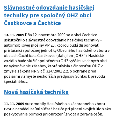
Slávnostné odovzdanie hasičskej
techniky pre spoločný OHZ obcí
Častkovce a Čachtice
13. 11. 2009
Dňa 12. novembra 2009 sa v obci Čachtice
uskutočnilo slávnostné odovzdanie hasičskej techniky –
automobilovej plošiny PP 20, ktorou budú disponovať
príslušníci spoločnej jednotky Obecného hasičského zboru v
obciach Čachtice a Častkovce (ďalej len „OHZ“). Hasičské
vozidlo bude slúžiť spoločnému OHZ vyššie uvedených obcí
na vykonávanie zásahov, ktoré súvisia s činnosťou OHZ v
zmysle zákona NR SR č. 314/2001 Z.z. o ochrane pred
požiarmi v zmysle neskorších predpisov. Súhlas k prevodu
špeciálného...
Nová hasičská technika
11. 11. 2009
Automobily Hasičského a záchranného zboru
tvoria neoddeliteľnú súčasť hasiča pri plnení svojich úloh ako
poskytovanie pomoci pri ohrození života a zdravia osôb,