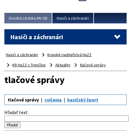
Úvodná stránka MV SR
Hasiči a záchranári
Hasiči a záchranári
Hasiči a záchranári
Krajské riaditeľstvá HaZZ
KR HaZZ v Trenčíne
Aktuality
tlačové správy
tlačové správy
tlačové správy
cvičenia
hasičský šport
Hľadať text
: