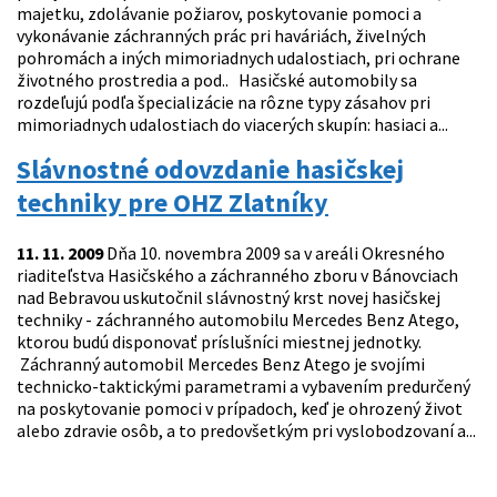
majetku, zdolávanie požiarov, poskytovanie pomoci a
vykonávanie záchranných prác pri haváriách, živelných
pohromách a iných mimoriadnych udalostiach, pri ochrane
životného prostredia a pod.. Hasičské automobily sa
rozdeľujú podľa špecializácie na rôzne typy zásahov pri
mimoriadnych udalostiach do viacerých skupín: hasiaci a...
Slávnostné odovzdanie hasičskej
techniky pre OHZ Zlatníky
11. 11. 2009
Dňa 10. novembra 2009 sa v areáli Okresného
riaditeľstva Hasičského a záchranného zboru v Bánovciach
nad Bebravou uskutočnil slávnostný krst novej hasičskej
techniky - záchranného automobilu Mercedes Benz Atego,
ktorou budú disponovať príslušníci miestnej jednotky.
Záchranný automobil Mercedes Benz Atego je svojími
technicko-taktickými parametrami a vybavením predurčený
na poskytovanie pomoci v prípadoch, keď je ohrozený život
alebo zdravie osôb, a to predovšetkým pri vyslobodzovaní a...