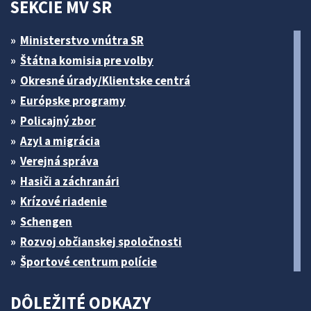
SEKCIE MV SR
Ministerstvo vnútra SR
Štátna komisia pre volby
Okresné úrady/Klientske centrá
Európske programy
Policajný zbor
Azyl a migrácia
Verejná správa
Hasiči a záchranári
Krízové riadenie
Schengen
Rozvoj občianskej spoločnosti
Športové centrum polície
DÔLEŽITÉ ODKAZY