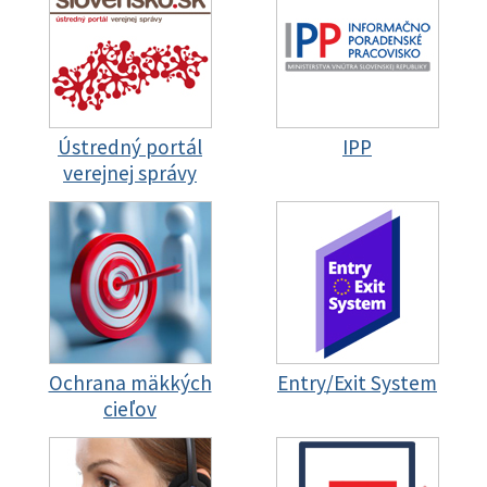
Ústredný portál
IPP
verejnej správy
Ochrana mäkkých
Entry/Exit System
cieľov