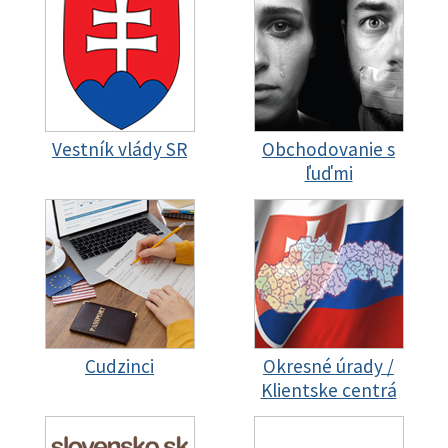
Vestník vlády SR
Obchodovanie s
ľuďmi
Cudzinci
Okresné úrady /
Klientske centrá