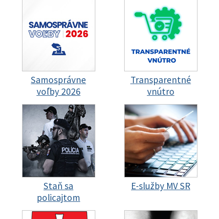
Samosprávne
Transparentné
voľby 2026
vnútro
Staň sa
E-služby MV SR
policajtom