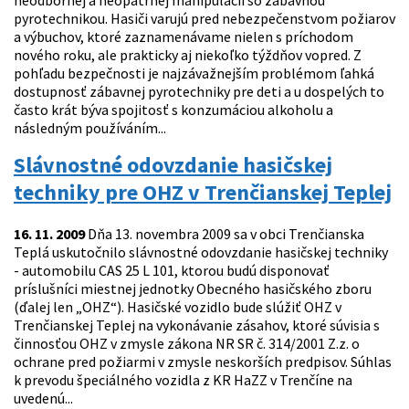
neodbornej a neopatrnej manipulácii so zábavnou
pyrotechnikou. Hasiči varujú pred nebezpečenstvom požiarov
a výbuchov, ktoré zaznamenávame nielen s príchodom
nového roku, ale prakticky aj niekoľko týždňov vopred. Z
pohľadu bezpečnosti je najzávažnejším problémom ľahká
dostupnosť zábavnej pyrotechniky pre deti a u dospelých to
často krát býva spojitosť s konzumáciou alkoholu a
následným používáním...
Slávnostné odovzdanie hasičskej
techniky pre OHZ v Trenčianskej Teplej
16. 11. 2009
Dňa 13. novembra 2009 sa v obci Trenčianska
Teplá uskutočnilo slávnostné odovzdanie hasičskej techniky
- automobilu CAS 25 L 101, ktorou budú disponovať
príslušníci miestnej jednotky Obecného hasičského zboru
(ďalej len „OHZ“). Hasičské vozidlo bude slúžiť OHZ v
Trenčianskej Teplej na vykonávanie zásahov, ktoré súvisia s
činnosťou OHZ v zmysle zákona NR SR č. 314/2001 Z.z. o
ochrane pred požiarmi v zmysle neskorších predpisov. Súhlas
k prevodu špeciálného vozidla z KR HaZZ v Trenčíne na
uvedenú...