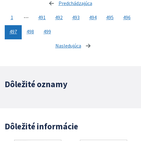
Predchádzajúca
stránka
1
⋯
491
492
493
494
495
496
497
498
499
Nasledujúca
stránka
Dôležité oznamy
Dôležité informácie