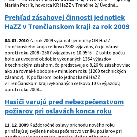
Marián Petrík, hovorca KR HaZZ v Trenčíne 2/ Úvodné...
Prehľad zásahovej činnosti jednotiek
HaZZ v Trenčianskom kraji za rok 2009
04. 01. 2010
Za rok 2009 vykonali jednotky OR HaZZ
Trenčianskeho kraja celkovo 2848 výjazdov, čo je nárast
oproti roku 2008 (2567 výjazdov) o 10,95%. Z tohto počtu
bolo za uvedené obdobie vykonaných 1364 výjazdov
k technickým zásahom, čo predstavuje o 8,26 % zásahov viac
ako za rovnaké obdobie v minulom roku (1260 technických
zásahov). K požiarom bolo jednotkami HaZZ
v Trenčianskom kraji vykonaných celkovo 1075 výjazdov,
oproti roku 2008...
Hasiči varujú pred nebezpečenstvom
požiarov pri oslavách konca roku
11. 12. 2009
Každoročné oslavy príchodu nového roku
prinášajú aj zvýšené nebezpečenstvo vzniku požiarov pri