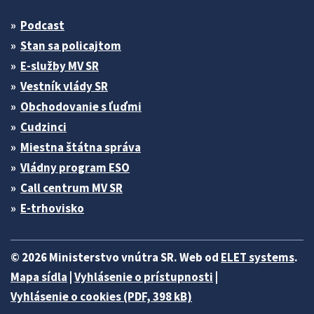
Podcast
Stan sa policajtom
E-služby MV SR
Vestník vlády SR
Obchodovanie s ľuďmi
Cudzinci
Miestna štátna správa
Vládny program ESO
Call centrum MV SR
E-trhovisko
© 2026 Ministerstvo vnútra SR. Web od
ELET systems
.
Mapa sídla
|
Vyhlásenie o prístupnosti
|
Vyhlásenie o cookies (PDF, 398 kB)