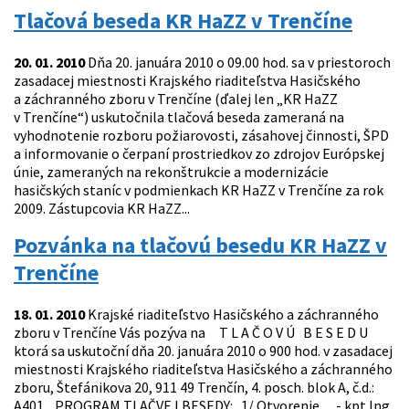
Tlačová beseda KR HaZZ v Trenčíne
20. 01. 2010
Dňa 20. januára 2010 o 09.00 hod. sa v priestoroch
zasadacej miestnosti Krajského riaditeľstva Hasičského
a záchranného zboru v Trenčíne (ďalej len „KR HaZZ
v Trenčíne“) uskutočnila tlačová beseda zameraná na
vyhodnotenie rozboru požiarovosti, zásahovej činnosti, ŠPD
a informovanie o čerpaní prostriedkov zo zdrojov Európskej
únie, zameraných na rekonštrukcie a modernizácie
hasičských staníc v podmienkach KR HaZZ v Trenčíne za rok
2009. Zástupcovia KR HaZZ...
Pozvánka na tlačovú besedu KR HaZZ v
Trenčíne
18. 01. 2010
Krajské riaditeľstvo Hasičského a záchranného
zboru v Trenčíne Vás pozýva na T L A Č O V Ú B E S E D U
ktorá sa uskutoční dňa 20. januára 2010 o 900 hod. v zasadacej
miestnosti Krajského riaditeľstva Hasičského a záchranného
zboru, Štefánikova 20, 911 49 Trenčín, 4. posch. blok A, č.d.:
A401. PROGRAM TLAČVEJ BESEDY: 1/ Otvorenie - kpt.Ing.