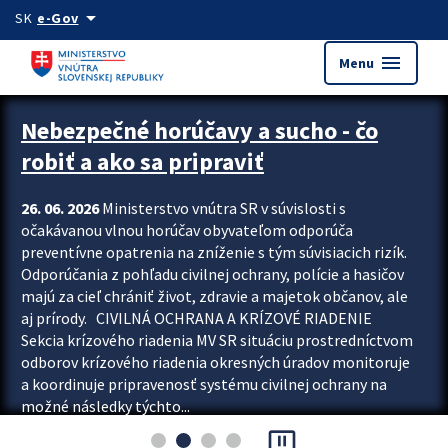
Preskocit na hlavný obsah
arrow_drop_down
SK
e-Gov
menu
Menu
Zastavit automatický posun upútavok
Nebezpečné horúčavy a sucho - čo
robiť a ako sa pripraviť
26. 06. 2026
Ministerstvo vnútra SR v súvislosti s
očakávanou vlnou horúčav obyvateľom odporúča
preventívne opatrenia na zníženie s tým súvisiacich rizík.
Odporúčania z pohľadu civilnej ochrany, polície a hasičov
majú za cieľ chrániť život, zdravie a majetok občanov, ale
aj prírody. CIVILNÁ OCHRANA A KRÍZOVÉ RIADENIE
Sekcia krízového riadenia MV SR situáciu prostredníctvom
odborov krízového riadenia okresných úradov monitoruje
a koordinuje pripravenosť systému civilnej ochrany na
možné následky týchto...
pause_presentation
Viac