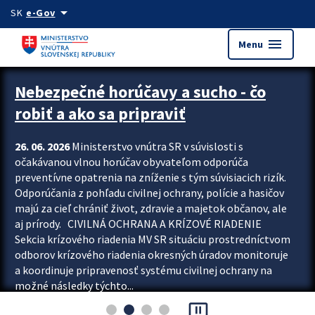
Preskocit na hlavný obsah
arrow_drop_down
SK
e-Gov
menu
Menu
Zastavit automatický posun upútavok
Nebezpečné horúčavy a sucho - čo
robiť a ako sa pripraviť
26. 06. 2026
Ministerstvo vnútra SR v súvislosti s
očakávanou vlnou horúčav obyvateľom odporúča
preventívne opatrenia na zníženie s tým súvisiacich rizík.
Odporúčania z pohľadu civilnej ochrany, polície a hasičov
majú za cieľ chrániť život, zdravie a majetok občanov, ale
aj prírody. CIVILNÁ OCHRANA A KRÍZOVÉ RIADENIE
Sekcia krízového riadenia MV SR situáciu prostredníctvom
odborov krízového riadenia okresných úradov monitoruje
a koordinuje pripravenosť systému civilnej ochrany na
možné následky týchto...
pause_presentation
Viac