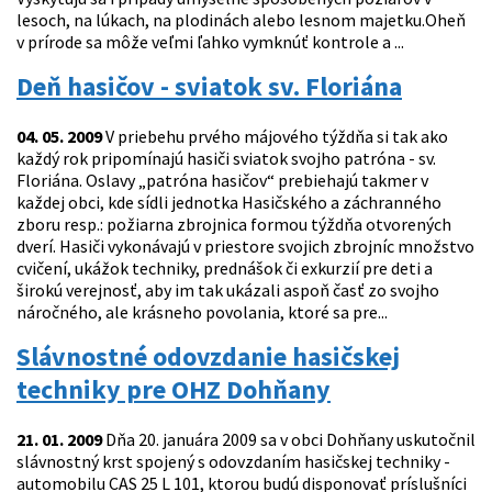
lesoch, na lúkach, na plodinách alebo lesnom majetku.Oheň
v prírode sa môže veľmi ľahko vymknúť kontrole a ...
Deň hasičov - sviatok sv. Floriána
04. 05. 2009
V priebehu prvého májového týždňa si tak ako
každý rok pripomínajú hasiči sviatok svojho patróna - sv.
Floriána. Oslavy „patróna hasičov“ prebiehajú takmer v
každej obci, kde sídli jednotka Hasičského a záchranného
zboru resp.: požiarna zbrojnica formou týždňa otvorených
dverí. Hasiči vykonávajú v priestore svojich zbrojníc množstvo
cvičení, ukážok techniky, prednášok či exkurzií pre deti a
širokú verejnosť, aby im tak ukázali aspoň časť zo svojho
náročného, ale krásneho povolania, ktoré sa pre...
Slávnostné odovzdanie hasičskej
techniky pre OHZ Dohňany
21. 01. 2009
Dňa 20. januára 2009 sa v obci Dohňany uskutočnil
slávnostný krst spojený s odovzdaním hasičskej techniky -
automobilu CAS 25 L 101, ktorou budú disponovať príslušníci