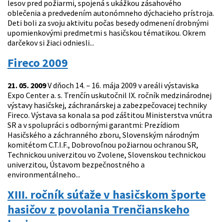
lesov pred požiarmi, spojená s ukážkou zásahového
oblečenia a predvedením autonómneho dýchacieho prístroja.
Deti boli za svoju aktivitu počas besedy odmenení drobnými
upomienkovými predmetmi s hasičskou tématikou. Okrem
darčekov si žiaci odniesli...
Fireco 2009
21. 05. 2009
V dňoch 14. – 16. mája 2009 v areáli výstaviska
Expo Center a. s. Trenčín uskutočnil IX. ročník medzinárodnej
výstavy hasičskej, záchranárskej a zabezpečovacej techniky
Fireco. Výstava sa konala sa pod záštitou Ministerstva vnútra
SR a v spolupráci s odbornými garantmi: Prezídiom
Hasičského a záchranného zboru, Slovenským národným
komitétom C.T.I.F., Dobrovoľnou požiarnou ochranou SR,
Technickou univerzitou vo Zvolene, Slovenskou technickou
univerzitou, Ústavom bezpečnostného a
environmentálneho...
XIII. ročník súťaže v hasičskom športe
hasičov z povolania Trenčianskeho