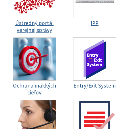
Ústredný portál
IPP
verejnej správy
Ochrana mäkkých
Entry/Exit System
cieľov