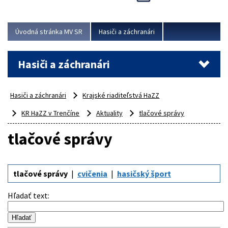
Úvodná stránka MV SR
Hasiči a záchranári
Hasiči a záchranári
Hasiči a záchranári
Krajské riaditeľstvá HaZZ
KR HaZZ v Trenčíne
Aktuality
tlačové správy
tlačové správy
tlačové správy
cvičenia
hasičský šport
Hľadať text
: