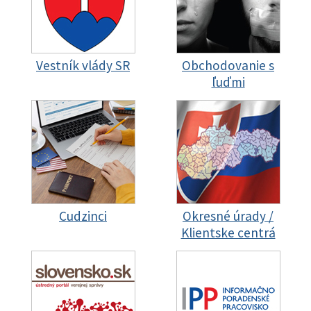
Vestník vlády SR
Obchodovanie s
ľuďmi
Cudzinci
Okresné úrady /
Klientske centrá