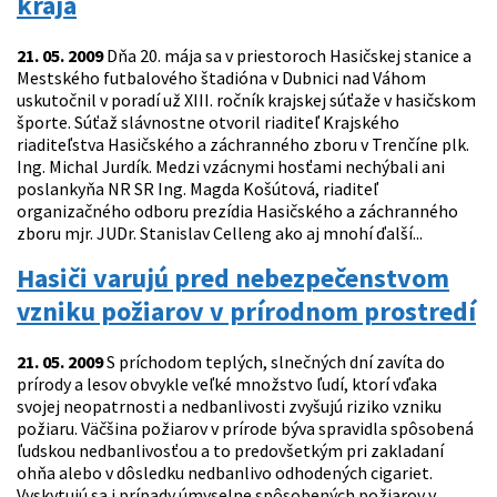
kraja
21. 05. 2009
Dňa 20. mája sa v priestoroch Hasičskej stanice a
Mestského futbalového štadióna v Dubnici nad Váhom
uskutočnil v poradí už XIII. ročník krajskej súťaže v hasičskom
športe. Súťaž slávnostne otvoril riaditeľ Krajského
riaditeľstva Hasičského a záchranného zboru v Trenčíne plk.
Ing. Michal Jurdík. Medzi vzácnymi hosťami nechýbali ani
poslankyňa NR SR Ing. Magda Košútová, riaditeľ
organizačného odboru prezídia Hasičského a záchranného
zboru mjr. JUDr. Stanislav Celleng ako aj mnohí ďalší...
Hasiči varujú pred nebezpečenstvom
vzniku požiarov v prírodnom prostredí
21. 05. 2009
S príchodom teplých, slnečných dní zavíta do
prírody a lesov obvykle veľké množstvo ľudí, ktorí vďaka
svojej neopatrnosti a nedbanlivosti zvyšujú riziko vzniku
požiaru. Väčšina požiarov v prírode býva spravidla spôsobená
ľudskou nedbanlivosťou a to predovšetkým pri zakladaní
ohňa alebo v dôsledku nedbanlivo odhodených cigariet.
Vyskytujú sa i prípady úmyselne spôsobených požiarov v