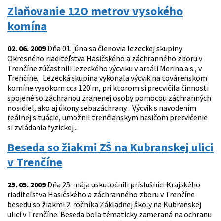
Zlaňovanie 12O metrov vysokého
komína
02. 06. 2009
Dňa 01. júna sa členovia lezeckej skupiny
Okresného riaditeľstva Hasičského a záchranného zboru v
Trenčíne zúčastnili lezeckého výcviku v areáli Merina a.s., v
Trenčíne. Lezecká skupina vykonala výcvik na továrenskom
komíne vysokom cca 120 m, pri ktorom si precvičila činnosti
spojené so záchranou zranenej osoby pomocou záchranných
nosidiel, ako aj úkony sebazáchrany. Výcvik s navodením
reálnej situácie, umožnil trenčianskym hasičom precvičenie
si zvládania fyzickej...
Beseda so žiakmi ZŠ na Kubranskej ulici
v Trenčíne
25. 05. 2009
Dňa 25. mája uskutočnili príslušníci Krajského
riaditeľstva Hasičského a záchranného zboru v Trenčíne
besedu so žiakmi 2. ročníka Základnej školy na Kubranskej
ulici v Trenčíne. Beseda bola tématicky zameraná na ochranu