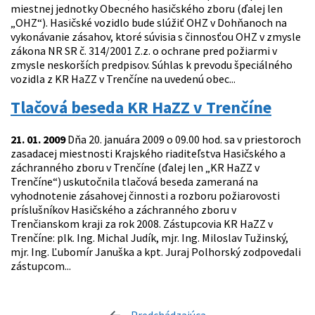
miestnej jednotky Obecného hasičského zboru (ďalej len
„OHZ“). Hasičské vozidlo bude slúžiť OHZ v Dohňanoch na
vykonávanie zásahov, ktoré súvisia s činnosťou OHZ v zmysle
zákona NR SR č. 314/2001 Z.z. o ochrane pred požiarmi v
zmysle neskorších predpisov. Súhlas k prevodu špeciálného
vozidla z KR HaZZ v Trenčíne na uvedenú obec...
Tlačová beseda KR HaZZ v Trenčíne
21. 01. 2009
Dňa 20. januára 2009 o 09.00 hod. sa v priestoroch
zasadacej miestnosti Krajského riaditeľstva Hasičského a
záchranného zboru v Trenčíne (ďalej len „KR HaZZ v
Trenčíne“) uskutočnila tlačová beseda zameraná na
vyhodnotenie zásahovej činnosti a rozboru požiarovosti
príslušníkov Hasičského a záchranného zboru v
Trenčianskom kraji za rok 2008. Zástupcovia KR HaZZ v
Trenčíne: plk. Ing. Michal Judík, mjr. Ing. Miloslav Tužinský,
mjr. Ing. Ľubomír Januška a kpt. Juraj Polhorský zodpovedali
zástupcom...