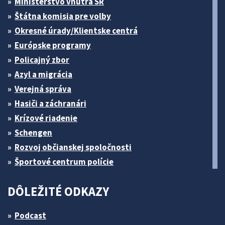
Ministerstvo vnútra SR
Štátna komisia pre volby
Okresné úrady/Klientske centrá
Európske programy
Policajný zbor
Azyl a migrácia
Verejná správa
Hasiči a záchranári
Krízové riadenie
Schengen
Rozvoj občianskej spoločnosti
Športové centrum polície
DÔLEŽITÉ ODKAZY
Podcast