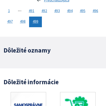
Predchádzajúca
stránka
1
⋯
491
492
493
494
495
496
497
498
499
Dôležité oznamy
Dôležité informácie