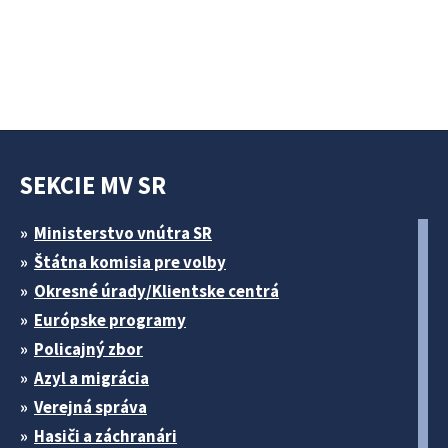
SEKCIE MV SR
Ministerstvo vnútra SR
Štátna komisia pre volby
Okresné úrady/Klientske centrá
Európske programy
Policajný zbor
Azyl a migrácia
Verejná správa
Hasiči a záchranári