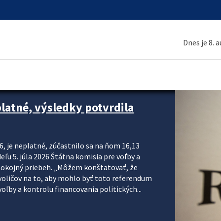
Dnes je 8. 
platné, výsledky potvrdila
6, je neplatné, zúčastnilo sa na ňom 16,13
eľu 5. júla 2026 Štátna komisia pre voľby a
pokojný priebeh. „Môžem konštatovať, že
voličov na to, aby mohlo byť toto referendum
ľby a kontrolu financovania politických...