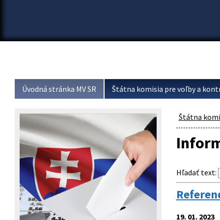
Úvodná stránka MV SR
Štátna komisia pre voľby a kont
Štátna komis
Infor
Hľadať text
:
Referend
19. 01. 2023
I