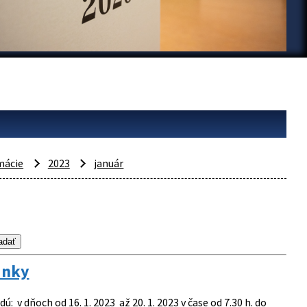
mácie
2023
január
inky
 v dňoch od 16. 1. 2023 až 20. 1. 2023 v čase od 7.30 h. do