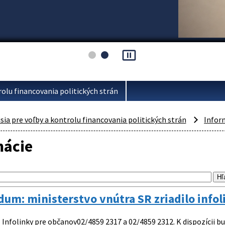
pause_presentation
rolu financovania politických strán
ia pre voľby a kontrolu financovania politických strán
Infor
mácie
um: ministerstvo vnútra SR zriadilo infol
nfolinky pre občanov02/4859 2317 a 02/4859 2312. K dispozícii budú: