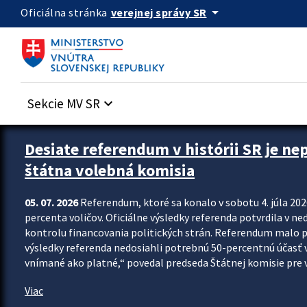
Preskocit na hlavný obsah
arrow_drop_down
verejnej správy SR
Oficiálna stránka
Sekcie MV SR
keyboard_arrow_down
Zastavit automatický posun upútavok
Desiate referendum v histórii SR je ne
štátna volebná komisia
05. 07. 2026
Referendum, ktoré sa konalo v sobotu 4. júla 202
percenta voličov. Oficiálne výsledky referenda potvrdila v ned
kontrolu financovania politických strán. Referendum malo 
výsledky referenda nedosiahli potrebnú 50-percentnú účasť 
vnímané ako platné,“ povedal predseda Štátnej komisie pre vo
Viac