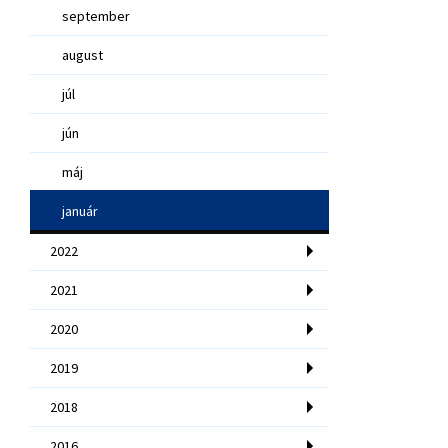
september
august
júl
jún
máj
január
2022
2021
2020
2019
2018
2016