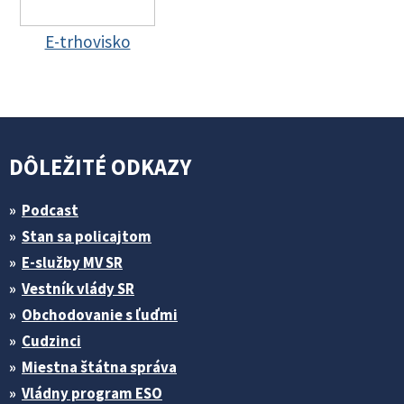
E-trhovisko
DÔLEŽITÉ ODKAZY
Podcast
Stan sa policajtom
E-služby MV SR
Vestník vlády SR
Obchodovanie s ľuďmi
Cudzinci
Miestna štátna správa
Vládny program ESO