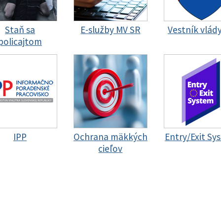
Staň sa
E-služby MV SR
Vestník vlád
policajtom
IPP
Ochrana mäkkých
Entry/Exit Sy
cieľov