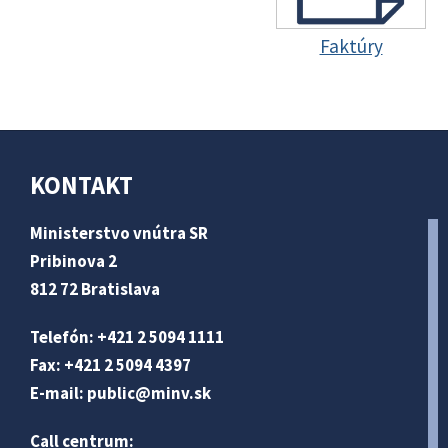
Faktúry
KONTAKT
Ministerstvo vnútra SR
Pribinova 2
812 72 Bratislava
Telefón: +421 2 5094 1111
Fax: +421 2 5094 4397
E-mail:
public@minv
.sk
Call centrum: