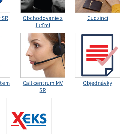
y SR
Obchodovanie s
Cudzinci
ľuďmi
stem
Call centrum MV
Objednávky
SR