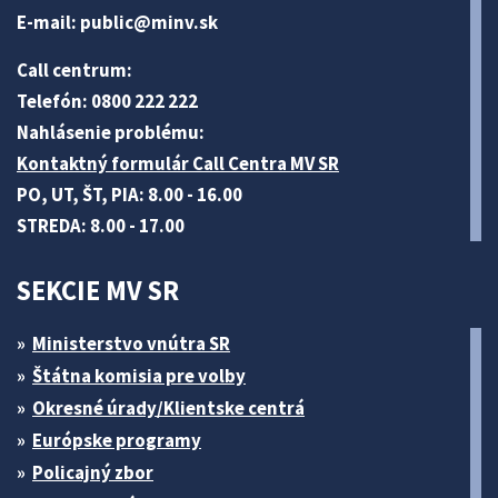
E-mail:
public@minv
.sk
Call centrum:
Telefón: 0800 222 222
Nahlásenie problému:
Kontaktný formulár Call Centra MV SR
PO, UT, ŠT, PIA: 8.00 - 16.00
STREDA: 8.00 - 17.00
SEKCIE MV SR
Ministerstvo vnútra SR
Štátna komisia pre volby
Okresné úrady/Klientske centrá
Európske programy
Policajný zbor