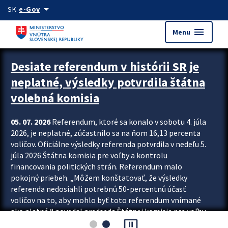
Preskocit na hlavný obsah
arrow_drop_down
SK
e-Gov
menu
Menu
Zastavit automatický posun upútavok
Desiate referendum v histórii SR je
neplatné, výsledky potvrdila štátna
volebná komisia
05. 07. 2026
Referendum, ktoré sa konalo v sobotu 4. júla
2026, je neplatné, zúčastnilo sa na ňom 16,13 percenta
voličov. Oficiálne výsledky referenda potvrdila v nedeľu 5.
júla 2026 Štátna komisia pre voľby a kontrolu
financovania politických strán. Referendum malo
pokojný priebeh. „Môžem konštatovať, že výsledky
referenda nedosiahli potrebnú 50-percentnú účasť
voličov na to, aby mohlo byť toto referendum vnímané
ako platné,“ povedal predseda Štátnej komisie pre voľby
pause_presentation
a kontrolu financovania politických...