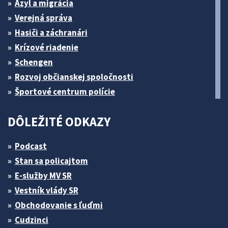
Azyl a migrácia
Verejná správa
Hasiči a záchranári
Krízové riadenie
Schengen
Rozvoj občianskej spoločnosti
Športové centrum polície
DÔLEŽITÉ ODKAZY
Podcast
Stan sa policajtom
E-služby MV SR
Vestník vlády SR
Obchodovanie s ľuďmi
Cudzinci