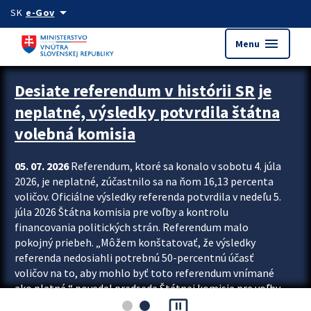
Preskocit na hlavný obsah
arrow_drop_down
SK
e-Gov
menu
Menu
Zastavit automatický posun upútavok
Desiate referendum v histórii SR je
neplatné, výsledky potvrdila štátna
volebná komisia
05. 07. 2026
Referendum, ktoré sa konalo v sobotu 4. júla
2026, je neplatné, zúčastnilo sa na ňom 16,13 percenta
voličov. Oficiálne výsledky referenda potvrdila v nedeľu 5.
júla 2026 Štátna komisia pre voľby a kontrolu
financovania politických strán. Referendum malo
pokojný priebeh. „Môžem konštatovať, že výsledky
referenda nedosiahli potrebnú 50-percentnú účasť
voličov na to, aby mohlo byť toto referendum vnímané
ako platné,“ povedal predseda Štátnej komisie pre voľby
pause_presentation
a kontrolu financovania politických...