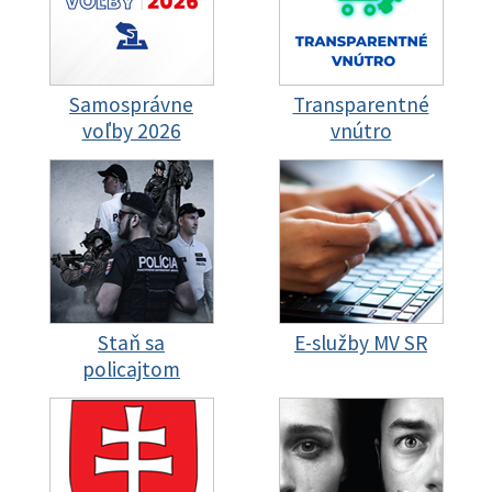
Samosprávne
Transparentné
voľby 2026
vnútro
Staň sa
E-služby MV SR
policajtom