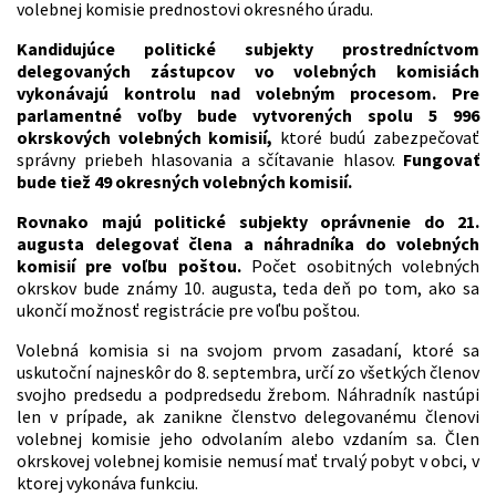
volebnej komisie prednostovi okresného úradu.
Kandidujúce politické subjekty prostredníctvom
delegovaných zástupcov vo volebných komisiách
vykonávajú kontrolu nad volebným procesom. Pre
parlamentné voľby bude vytvorených spolu 5 996
okrskových volebných komisií,
ktoré budú zabezpečovať
správny priebeh hlasovania a sčítavanie hlasov.
Fungovať
bude tiež 49 okresných volebných komisií.
Rovnako majú politické subjekty oprávnenie do 21.
augusta delegovať člena a náhradníka do volebných
komisií pre voľbu poštou.
Počet osobitných volebných
okrskov bude známy 10. augusta, teda deň po tom, ako sa
ukončí možnosť registrácie pre voľbu poštou.
Volebná komisia si na svojom prvom zasadaní, ktoré sa
uskutoční najneskôr do 8. septembra, určí zo všetkých členov
svojho predsedu a podpredsedu žrebom. Náhradník nastúpi
len v prípade, ak zanikne členstvo delegovanému členovi
volebnej komisie jeho odvolaním alebo vzdaním sa. Člen
okrskovej volebnej komisie nemusí mať trvalý pobyt v obci, v
ktorej vykonáva funkciu.