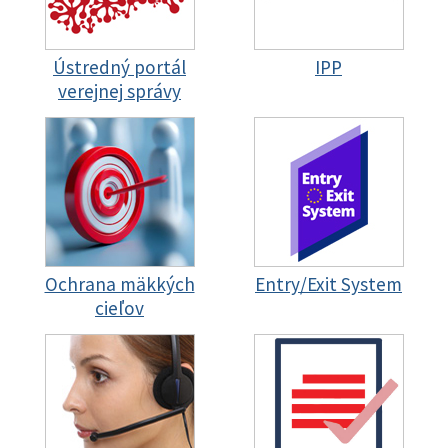
Ústredný portál
IPP
verejnej správy
Ochrana mäkkých
Entry/Exit System
cieľov