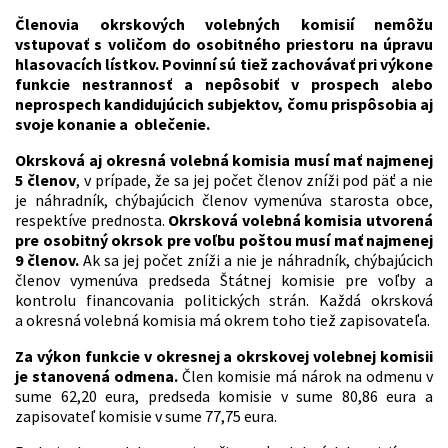
Členovia okrskových volebných komisií nemôžu
vstupovať s voličom do osobitného priestoru na úpravu
hlasovacích lístkov. Povinní sú tiež zachovávať pri výkone
funkcie nestrannosť a nepôsobiť v prospech alebo
neprospech kandidujúcich subjektov, čomu prispôsobia aj
svoje konanie a
oblečenie.
Okrsková aj okresná volebná komisia musí mať najmenej
5 členov
, v prípade, že sa jej počet členov zníži pod päť a nie
je náhradník, chýbajúcich členov vymenúva starosta obce,
respektíve prednosta.
Okrsková volebná komisia utvorená
pre osobitný okrsok pre voľbu poštou musí mať najmenej
9 členov.
Ak sa jej počet zníži a nie je náhradník, chýbajúcich
členov vymenúva predseda Štátnej komisie pre voľby a
kontrolu financovania politických strán. Každá okrsková
a okresná volebná komisia má okrem toho tiež zapisovateľa.
Za výkon funkcie v okresnej a okrskovej volebnej komisii
je stanovená odmena.
Člen komisie má nárok na odmenu v
sume 62,20 eura, predseda komisie v sume 80,86 eura a
zapisovateľ komisie v sume 77,75 eura.