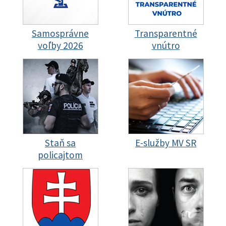
Samosprávne
Transparentné
voľby 2026
vnútro
Staň sa
E-služby MV SR
policajtom