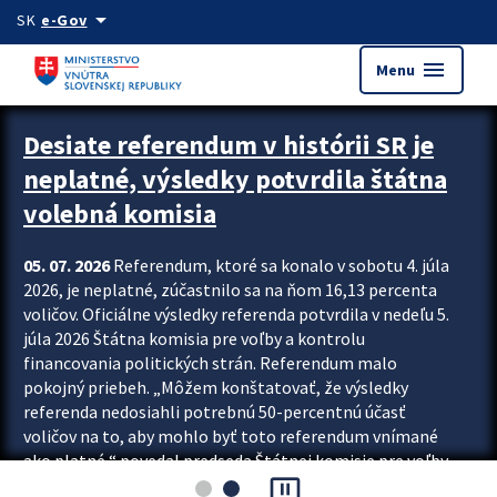
Preskocit na hlavný obsah
arrow_drop_down
SK
e-Gov
menu
Menu
Zastavit automatický posun upútavok
Desiate referendum v histórii SR je
neplatné, výsledky potvrdila štátna
volebná komisia
05. 07. 2026
Referendum, ktoré sa konalo v sobotu 4. júla
2026, je neplatné, zúčastnilo sa na ňom 16,13 percenta
voličov. Oficiálne výsledky referenda potvrdila v nedeľu 5.
júla 2026 Štátna komisia pre voľby a kontrolu
financovania politických strán. Referendum malo
pokojný priebeh. „Môžem konštatovať, že výsledky
referenda nedosiahli potrebnú 50-percentnú účasť
voličov na to, aby mohlo byť toto referendum vnímané
ako platné,“ povedal predseda Štátnej komisie pre voľby
pause_presentation
a kontrolu financovania politických...