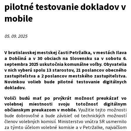
pilotné testovanie dokladov v
mobile
05. 09. 2025
V bratislavskej mestskej časti Petržalka, v mestách Ilava
a Dobšiná a v 30 obciach na Slovensku sa v sobotu 6.
septembra 2025 uskutočnia komunálne voľby. Obyvatelia
v nich vyberú spolu 13 starostov, 21 poslancov obecného
zastupiteľstva a 2 poslancov mestského zastupiteľstva.
Novinkou volieb bude pilotné testovanie digitálnych
dokladov.
Voliči budú mať po prvýkrát možnosť preukázať vo
volebnej miestnosti svoju totožnosť digitálnym
občianskym preukazom v mobile.
Využitie tejto možnosti
bude dobrovoľné a bude závisieť od technických možností
členov volebných komisií. Ministerstvo vnútra SR usmernilo
za týmto účelom volebné komisie a v Petržalke, najväčšom