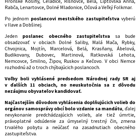
Hronské Kosihy, Čeľadice, Rišňovce, Belá, Liptovská Anna,
Rabča, Lenartovce, Dolné Mladonice, Očová a Veľký Folkmar.
Po jednom
poslancovi mestského zastupiteľstva
vyberú
v Ilave a Dobšinej.
Jeden
poslanec obecného zastupiteľstva
sa bude
obsadzovať v obciach Dolné Saliby, Malá Mača, Rybky,
Chvojnica, Mojtín, Marcelová, Belá, Krasňany, Ábelová,
Budikovany, Dubovec, Martinová, Ratkovská Lehota,
Nemcovce, Smilno, Žipov, Ruskov a Kečovo. V obci Nemce
rozhodnú až o troch chýbajúcich poslancoch.
Voľby boli vyhlásené predsedom Národnej rady SR aj
v ďalších 11 obciach, no neuskutočnia sa z dôvodu
nezáujmu obyvateľov kandidovať.
Najčastejším dôvodom vyhlásenia doplňujúcich volieb do
orgánov samosprávy obcí bolo vzdanie sa mandátu
, ďalej
nevykonanie predchádzajúcich volieb, ale tiež úmrtie,
právoplatné odsúdenie za úmyselný trestný čin, zmena
trvalého pobytu a neúčasť na zasadnutiach obecného
zastupiteľstva.