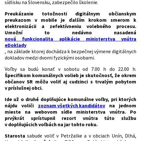
sídlisku na Slovensku, zabezpečilo školenie.
Preukázanie totožnosti digitálnym občianskym
preukazom v mobile je ďalším krokom smerom k
elektronizácii a zefektívneniu volebného procesu.
Umožní to nedávno nasadená
nová funkcionalita aplikácie ministerstva vnútra
eDoklady
, na základe ktorej dochádza k bezpečnej výmene digitálnych
dokladov medzi dvomi fyzickými osobami.
Voľby sa budú konať v sobotu od 7.00 h do 22.00 h.
Špecifikom komunálnych volieb je skutočnosť, že okrem
občanov SR môžu voliť aj cudzinci s trvalým pobytom
v príslušnej obci.
Ide už o druhé doplňujúce komunálne voľby, pri ktorých
nájdu voliči
zoznam všetkých kandidátov
na jednom
mieste na webovom sídle ministerstva vnútra. Po
prvýkrát sprístupnil rezort vnútra túto službu
v doplňujúcich voľbách na jar tohto roku.
Starosta
sabude voliť v Petržalke a v obciach Unín, Dlhá,