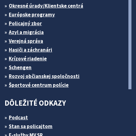
Okresné úrady/Klientske centrá
Európske programy
Policajný zbor
Azyl a migrácia
Verejná správa
Hasiči a záchranári
Krízové riadenie
Schengen
Rozvoj občianskej spoločnosti
Športové centrum polície
DÔLEŽITÉ ODKAZY
Podcast
Stan sa policajtom
E-služby MV SR