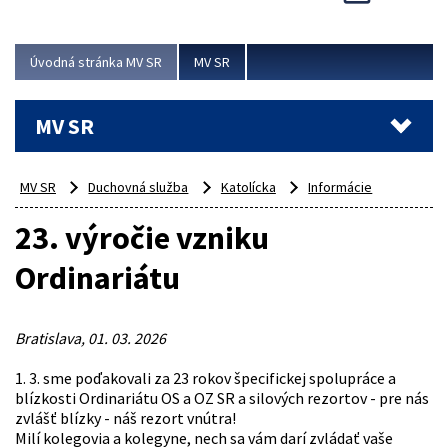
Viac
Úvodná stránka MV SR
MV SR
MV SR
MV SR
Duchovná služba
Katolícka
Informácie
23. výročie vzniku
Ordinariátu
Bratislava, 01. 03. 2026
1. 3. sme poďakovali za 23 rokov špecifickej spolupráce a
blízkosti Ordinariátu OS a OZ SR a silových rezortov - pre nás
zvlášť blízky - náš rezort vnútra!
Milí kolegovia a kolegyne, nech sa vám darí zvládať vaše