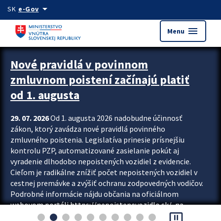
Preskocit na hlavný obsah
arrow_drop_down
SK
e-Gov
menu
Menu
Zastavit automatický posun upútavok
Nové pravidlá v povinnom
zmluvnom poistení začínajú platiť
od 1. augusta
29. 07. 2026
Od 1. augusta 2026 nadobudne účinnosť
zákon, ktorý zavádza nové pravidlá povinného
zmluvného poistenia. Legislatíva prinesie prísnejšiu
kontrolu PZP, automatizované zasielanie pokút aj
vyradenie dlhodobo nepoistených vozidiel z evidencie.
Cieľom je radikálne znížiť počet nepoistených vozidiel v
cestnej premávke a zvýšiť ochranu zodpovedných vodičov.
Podrobné informácie nájdu občania na oficiálnom
webovom portáli https://nepoistenevozidlo.sk/, na
pause_presentation
ktorom od augusta pribudne aj možnosť overiť si...