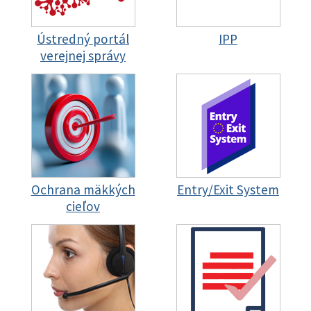
Ústredný portál
IPP
verejnej správy
Ochrana mäkkých
Entry/Exit System
cieľov