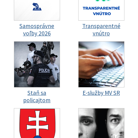
Samosprávne
Transparentné
voľby 2026
vnútro
Staň sa
E-služby MV SR
policajtom