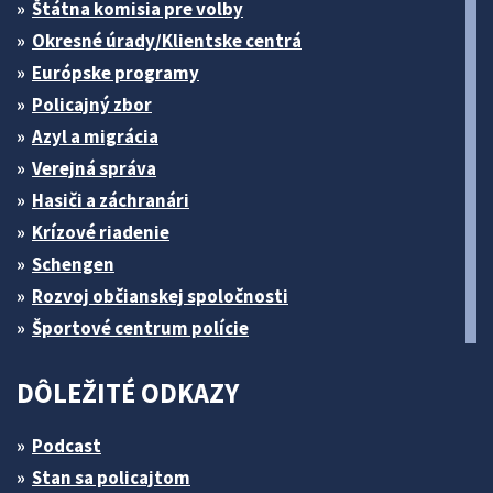
Štátna komisia pre volby
Okresné úrady/Klientske centrá
Európske programy
Policajný zbor
Azyl a migrácia
Verejná správa
Hasiči a záchranári
Krízové riadenie
Schengen
Rozvoj občianskej spoločnosti
Športové centrum polície
DÔLEŽITÉ ODKAZY
Podcast
Stan sa policajtom