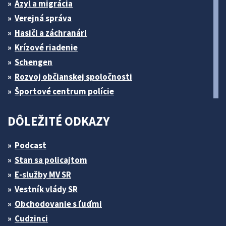
Azyl a migrácia
Verejná správa
Hasiči a záchranári
Krízové riadenie
Schengen
Rozvoj občianskej spoločnosti
Športové centrum polície
DÔLEŽITÉ ODKAZY
Podcast
Stan sa policajtom
E-služby MV SR
Vestník vlády SR
Obchodovanie s ľuďmi
Cudzinci