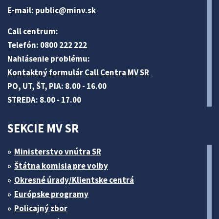
E-mail:
public@minv
.sk
Call centrum:
Telefón: 0800 222 222
Nahlásenie problému:
Kontaktný formulár Call Centra MV SR
PO, UT, ŠT, PIA: 8.00 - 16.00
STREDA: 8.00 - 17.00
SEKCIE MV SR
Ministerstvo vnútra SR
Štátna komisia pre volby
Okresné úrady/Klientske centrá
Európske programy
Policajný zbor