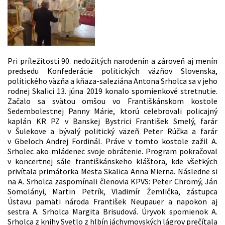
Pri príležitosti 90. nedožitých narodenín a zároveň aj menín
predsedu Konfederácie politických väzňov Slovenska,
politického väzňa a kňaza-saleziána Antona Srholca sa v jeho
rodnej Skalici 13. júna 2019 konalo spomienkové stretnutie.
Začalo sa svätou omšou vo Františkánskom kostole
Sedembolestnej Panny Márie, ktorú celebrovali policajný
kaplán KR PZ v Banskej Bystrici František Smelý, farár
v Šulekove a bývalý politický väzeň Peter Rúčka a farár
v Gbeloch Andrej Fordinál. Práve v tomto kostole zažil A.
Srholec ako mládenec svoje obrátenie. Program pokračoval
v koncertnej sále františkánskeho kláštora, kde všetkých
privítala primátorka Mesta Skalica Anna Mierna. Následne si
na A. Srholca zaspomínali členovia KPVS: Peter Chromý, Ján
Somolányi, Martin Petrík, Vladimír Žemlička, zástupca
Ústavu pamäti národa František Neupauer a napokon aj
sestra A. Srholca Margita Brisudová. Úryvok spomienok A.
Srholca z knihy Svetlo z hlbín jáchymovských lágrov prečítala