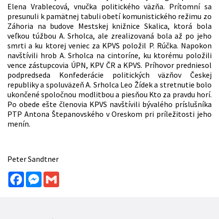
Elena Vrablecová, vnučka politického väzňa. Prítomní sa
presunuli k pamätnej tabuli obetí komunistického režimu zo
Záhoria na budove Mestskej knižnice Skalica, ktorá bola
veľkou túžbou A. Srholca, ale zrealizovaná bola až po jeho
smrti a ku ktorej veniec za KPVS položil P. Rúčka. Napokon
navštívili hrob A. Srholca na cintoríne, ku ktorému položili
vence zástupcovia ÚPN, KPV ČR a KPVS. Príhovor predniesol
podpredseda Konfederácie politických väzňov Českej
republiky a spoluväzeň A. Srholca Leo Žídek a stretnutie bolo
ukončené spoločnou modlitbou a piesňou Kto za pravdu horí.
Po obede ešte členovia KPVS navštívili bývalého príslušníka
PTP Antona Štepanovského v Oreskom pri príležitosti jeho
menín.
Peter Sandtner
Facebook
Messenger
Gmail