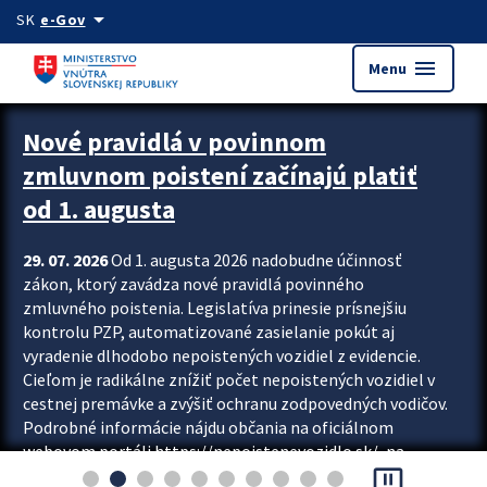
Preskocit na hlavný obsah
arrow_drop_down
SK
e-Gov
menu
Menu
Zastavit automatický posun upútavok
Nové pravidlá v povinnom
zmluvnom poistení začínajú platiť
od 1. augusta
29. 07. 2026
Od 1. augusta 2026 nadobudne účinnosť
zákon, ktorý zavádza nové pravidlá povinného
zmluvného poistenia. Legislatíva prinesie prísnejšiu
kontrolu PZP, automatizované zasielanie pokút aj
vyradenie dlhodobo nepoistených vozidiel z evidencie.
Cieľom je radikálne znížiť počet nepoistených vozidiel v
cestnej premávke a zvýšiť ochranu zodpovedných vodičov.
Podrobné informácie nájdu občania na oficiálnom
webovom portáli https://nepoistenevozidlo.sk/, na
pause_presentation
ktorom od augusta pribudne aj možnosť overiť si...