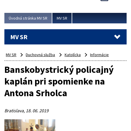
Viac
Úvodná stránka MV SR
MV SR
MV SR
MV SR
Duchovná služba
Katolícka
Informácie
Banskobystrický policajný
kaplán pri spomienke na
Antona Srholca
Bratislava, 18. 06. 2019