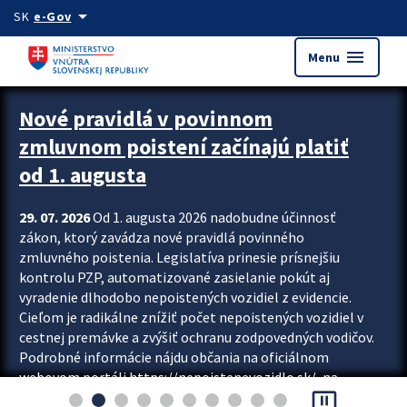
Preskocit na hlavný obsah
arrow_drop_down
SK
e-Gov
menu
Menu
Zastavit automatický posun upútavok
Nové pravidlá v povinnom
zmluvnom poistení začínajú platiť
od 1. augusta
29. 07. 2026
Od 1. augusta 2026 nadobudne účinnosť
zákon, ktorý zavádza nové pravidlá povinného
zmluvného poistenia. Legislatíva prinesie prísnejšiu
kontrolu PZP, automatizované zasielanie pokút aj
vyradenie dlhodobo nepoistených vozidiel z evidencie.
Cieľom je radikálne znížiť počet nepoistených vozidiel v
cestnej premávke a zvýšiť ochranu zodpovedných vodičov.
Podrobné informácie nájdu občania na oficiálnom
webovom portáli https://nepoistenevozidlo.sk/, na
pause_presentation
ktorom od augusta pribudne aj možnosť overiť si...