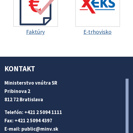
Faktúry
E-trhovisko
KONTAKT
Ministerstvo vnútra SR
Pribinova 2
812 72 Bratislava
Telefón: +421 2 5094 1111
Fax: +421 2 5094 4397
E-mail:
public@minv
.sk