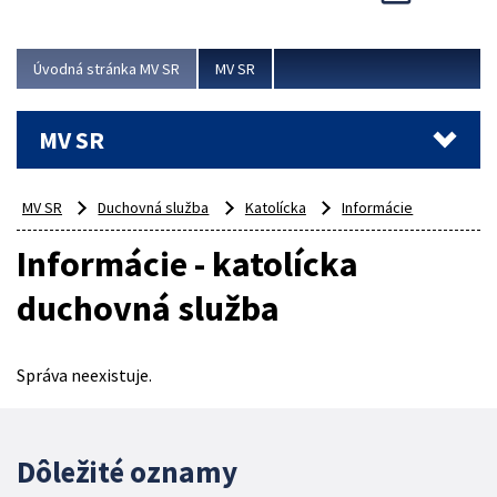
Viac
Úvodná stránka MV SR
MV SR
MV SR
MV SR
Duchovná služba
Katolícka
Informácie
Informácie - katolícka
duchovná služba
Správa neexistuje.
Dôležité oznamy