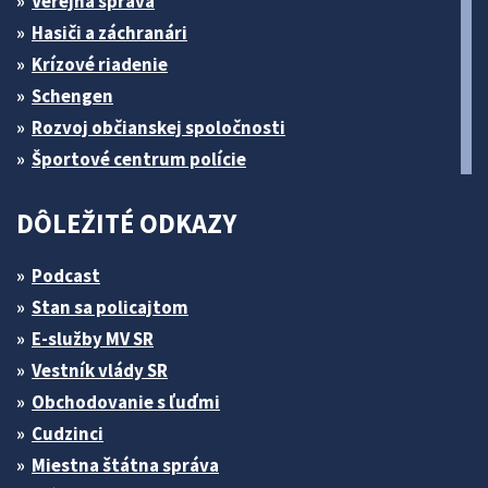
Verejná správa
Hasiči a záchranári
Krízové riadenie
Schengen
Rozvoj občianskej spoločnosti
Športové centrum polície
DÔLEŽITÉ ODKAZY
Podcast
Stan sa policajtom
E-služby MV SR
Vestník vlády SR
Obchodovanie s ľuďmi
Cudzinci
Miestna štátna správa