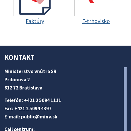
Faktúry
E-trhovisko
KONTAKT
Ministerstvo vnútra SR
Pribinova 2
812 72 Bratislava
Telefón: +421 2 5094 1111
Fax: +421 2 5094 4397
E-mail:
public@minv
.sk
Call centrum: