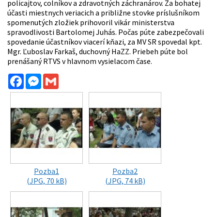
policajtov, colníkov a zdravotných záchranárov. Za bohatej
účasti miestnych veriacich a približne stovke príslušníkom
spomenutých zložiek prihovoril vikár ministerstva
spravodlivosti Bartolomej Juhás. Počas púte zabezpečovali
spovedanie účastníkov viacerí kňazi, za MV SR spovedal kpt.
Mgr. Ľuboslav Farkaš, duchovný HaZZ. Priebeh púte bol
prenášaný RTVS v hlavnom vysielacom čase.
Facebook
Messenger
Gmail
Pozba1
Pozba2
(JPG, 70 kB)
(JPG, 74 kB)