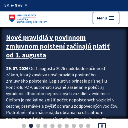
Preskocit na hlavný obsah
arrow_drop_down
SK
e-Gov
menu
Menu
Zastavit automatický posun upútavok
Nové pravidlá v povinnom
zmluvnom poistení začínajú platiť
od 1. augusta
29. 07. 2026
Od 1. augusta 2026 nadobudne účinnosť
zákon, ktorý zavádza nové pravidlá povinného
zmluvného poistenia. Legislatíva prinesie prísnejšiu
kontrolu PZP, automatizované zasielanie pokút aj
vyradenie dlhodobo nepoistených vozidiel z evidencie.
Cieľom je radikálne znížiť počet nepoistených vozidiel v
cestnej premávke a zvýšiť ochranu zodpovedných vodičov.
Podrobné informácie nájdu občania na oficiálnom
webovom portáli https://nepoistenevozidlo.sk/, na
pause_presentation
ktorom od augusta pribudne aj možnosť overiť si...