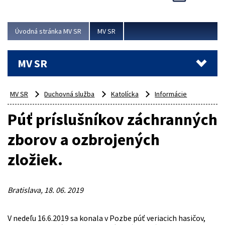
Viac
Úvodná stránka MV SR
MV SR
MV SR
MV SR
Duchovná služba
Katolícka
Informácie
Púť príslušníkov záchranných
zborov a ozbrojených
zložiek.
Bratislava, 18. 06. 2019
V nedeľu 16.6.2019 sa konala v Pozbe púť veriacich hasičov,