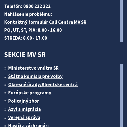
Telefón: 0800 222 222
Nahlásenie problému:
Kontaktný formulár Call Centra MV SR
PO, UT, ŠT, PIA: 8.00 - 16.00
STREDA: 8.00 - 17.00
SEKCIE MV SR
Ministerstvo vnútra SR
Štátna komisia pre volby
Okresné úrady/Klientske centrá
Európske programy
Policajný zbor
Azyl a migrácia
Verejná správa
Hasiči a záchranári