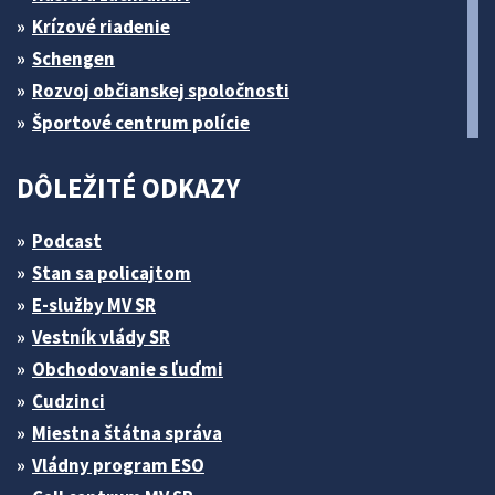
Krízové riadenie
Schengen
Rozvoj občianskej spoločnosti
Športové centrum polície
DÔLEŽITÉ ODKAZY
Podcast
Stan sa policajtom
E-služby MV SR
Vestník vlády SR
Obchodovanie s ľuďmi
Cudzinci
Miestna štátna správa
Vládny program ESO