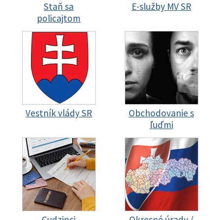
Staň sa
E-služby MV SR
policajtom
Vestník vlády SR
Obchodovanie s
ľuďmi
Cudzinci
Okresné úrady /