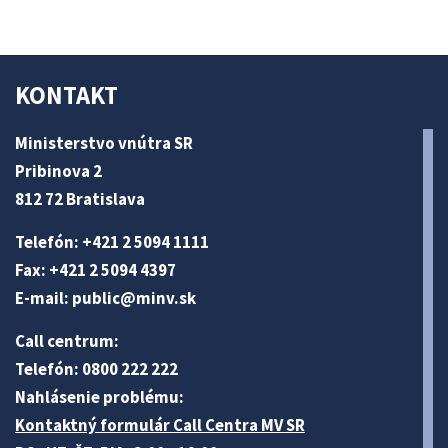
KONTAKT
Ministerstvo vnútra SR
Pribinova 2
812 72 Bratislava
Telefón: +421 2 5094 1111
Fax: +421 2 5094 4397
E-mail:
public@minv
.sk
Call centrum:
Telefón: 0800 222 222
Nahlásenie problému:
Kontaktný formulár Call Centra MV SR