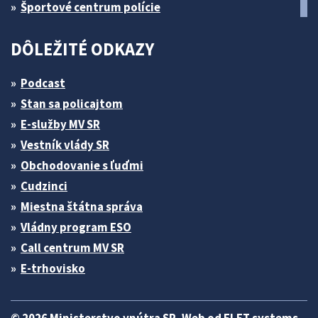
Športové centrum polície
DÔLEŽITÉ ODKAZY
Podcast
Stan sa policajtom
E-služby MV SR
Vestník vlády SR
Obchodovanie s ľuďmi
Cudzinci
Miestna štátna správa
Vládny program ESO
Call centrum MV SR
E-trhovisko