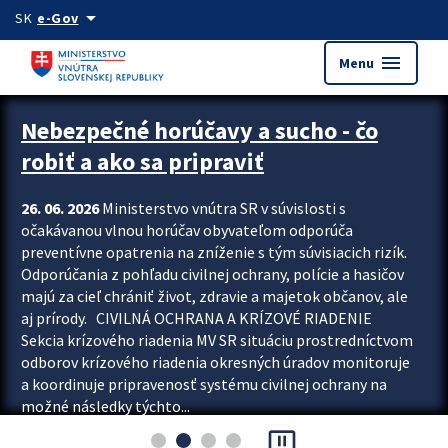
Preskocit na hlavný obsah
arrow_drop_down
SK
e-Gov
menu
Menu
Zastavit automatický posun upútavok
Nebezpečné horúčavy a sucho - čo
robiť a ako sa pripraviť
26. 06. 2026
Ministerstvo vnútra SR v súvislosti s
očakávanou vlnou horúčav obyvateľom odporúča
preventívne opatrenia na zníženie s tým súvisiacich rizík.
Odporúčania z pohľadu civilnej ochrany, polície a hasičov
majú za cieľ chrániť život, zdravie a majetok občanov, ale
aj prírody. CIVILNÁ OCHRANA A KRÍZOVÉ RIADENIE
Sekcia krízového riadenia MV SR situáciu prostredníctvom
odborov krízového riadenia okresných úradov monitoruje
a koordinuje pripravenosť systému civilnej ochrany na
možné následky týchto...
pause_presentation
Viac