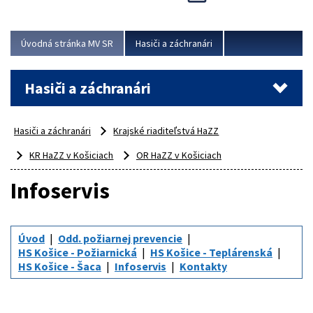
Úvodná stránka MV SR
Hasiči a záchranári
Hasiči a záchranári
Hasiči a záchranári
Krajské riaditeľstvá HaZZ
KR HaZZ v Košiciach
OR HaZZ v Košiciach
Infoservis
Úvod
Odd. požiarnej prevencie
HS Košice - Požiarnická
HS Košice - Teplárenská
HS Košice - Šaca
Infoservis
Kontakty