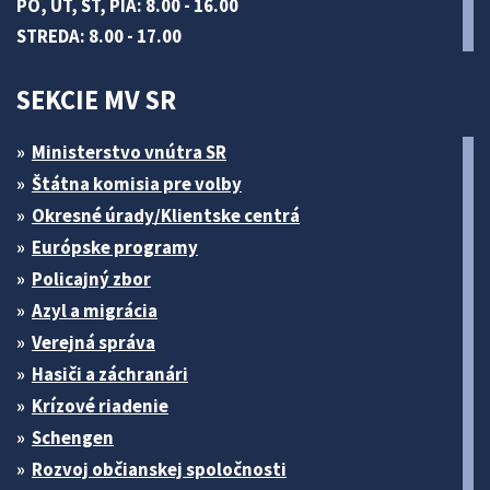
PO, UT, ŠT, PIA: 8.00 - 16.00
STREDA: 8.00 - 17.00
SEKCIE MV SR
Ministerstvo vnútra SR
Štátna komisia pre volby
Okresné úrady/Klientske centrá
Európske programy
Policajný zbor
Azyl a migrácia
Verejná správa
Hasiči a záchranári
Krízové riadenie
Schengen
Rozvoj občianskej spoločnosti