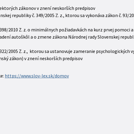
iektorých zákonov v znení neskorších predpisov
skej republiky č. 349/2005 Z. z., ktorou sa vykonáva zákon č. 93/2
 398/2010 Z. z. o minimálnych požiadavkách na kurz prvej pomoci a
riadení autoškôl a o zmene zákona Národnej rady Slovenskej repub
 322/2005 Z. z., ktorou sa ustanovuje zameranie psychologických v
nský zákon) v znení neskorších predpisov
ke:
https://www.slov-lex.sk/domov