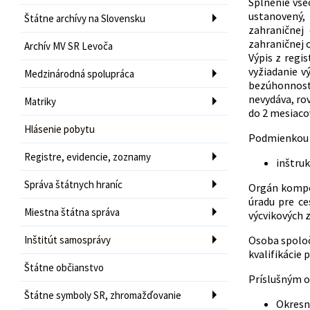
Splnenie vše
ustanovený,
Štátne archívy na Slovensku
zahraničnej
zahraničnej 
Archív MV SR Levoča
Výpis z regi
vyžiadanie v
Medzinárodná spolupráca
bezúhonnosti
nevydáva, ro
Matriky
do 2 mesiaco
Hlásenie pobytu
Podmienkou p
Registre, evidencie, zoznamy
inštru
Správa štátnych hraníc
Orgán kompe
úradu pre ce
Miestna štátna správa
výcvikových 
Inštitút samosprávy
Osoba spoloč
kvalifikácie
Štátne občianstvo
Príslušným o
Štátne symboly SR, zhromažďovanie
Okresný