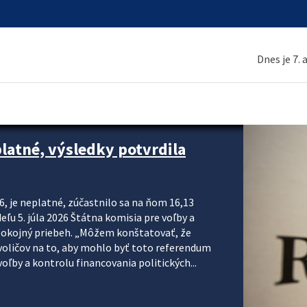
Dnes je 7.
platné, výsledky potvrdila
6, je neplatné, zúčastnilo sa na ňom 16,13
eľu 5. júla 2026 Štátna komisia pre voľby a
pokojný priebeh. „Môžem konštatovať, že
voličov na to, aby mohlo byť toto referendum
ľby a kontrolu financovania politických...