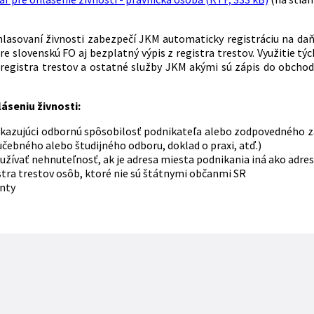
hlasovaní živnosti zabezpečí JKM automaticky registráciu na d
re slovenskú FO aj bezplatný výpis z registra trestov. Využitie t
registra trestov a ostatné služby JKM akými sú zápis do obchod
láseniu živnosti:
ukazujúci odbornú spôsobilosť podnikateľa alebo zodpovedného zá
učebného alebo študijného odboru, doklad o praxi, atď.)
 užívať nehnuteľnosť, ak je adresa miesta podnikania iná ako adres
istra trestov osôb, ktoré nie sú štátnymi občanmi SR
nty