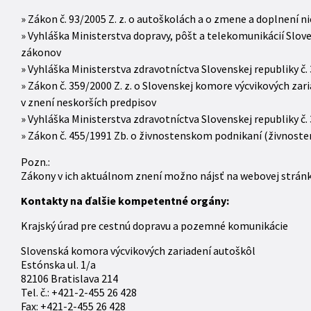
Zákon č. 93/2005 Z. z. o autoškolách a o zmene a doplnení n
Vyhláška Ministerstva dopravy, pôšt a telekomunikácií Sloven
zákonov
Vyhláška Ministerstva zdravotníctva Slovenskej republiky č.
Zákon č. 359/2000 Z. z. o Slovenskej komore výcvikových za
v znení neskorších predpisov
Vyhláška Ministerstva zdravotníctva Slovenskej republiky č.
Zákon č. 455/1991 Zb. o živnostenskom podnikaní (živnoste
Pozn.:
Zákony v ich aktuálnom znení možno nájsť na webovej strán
Kontakty na ďalšie kompetentné orgány:
Krajský úrad pre cestnú dopravu a pozemné komunikácie
Slovenská komora výcvikových zariadení autoškôl
Estónska ul. 1/a
82106 Bratislava 214
Tel. č.: +421-2-455 26 428
Fax: +421-2-455 26 428