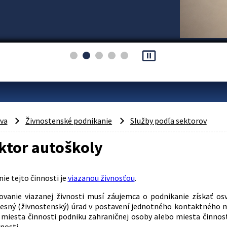
pause_presentation
áva
Živnostenské podnikanie
Služby podľa sektorov
ktor autoškoly
ie tejto činnosti je
viazanou živnosťou
.
ovanie viazanej živnosti musí záujemca o podnikanie získať os
resný (živnostenský) úrad v postavení jednotného kontaktného m
 miesta činnosti podniku zahraničnej osoby alebo miesta činnos
nosti.