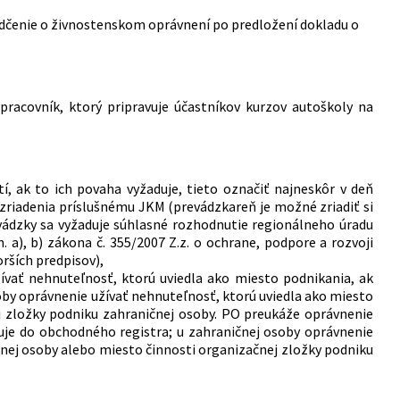
dčenie o živnostenskom oprávnení po predložení dokladu o
 pracovník, ktorý pripravuje účastníkov kurzov autoškoly na
í, ak to ich povaha vyžaduje, tieto označiť najneskôr v deň
h zriadenia príslušnému JKM (prevádzkareň je možné zriadiť si
evádzky sa vyžaduje súhlasné rozhodnutie regionálneho úradu
m. a), b) zákona č. 355/2007 Z.z. o ochrane, podpore a rozvoji
rších predpisov),
ívať nehnuteľnosť, ktorú uviedla ako miesto podnikania, ak
soby oprávnenie užívať nehnuteľnosť, ktorú uviedla ako miesto
j zložky podniku zahraničnej osoby. PO preukáže oprávnenie
suje do obchodného registra; u zahraničnej osoby oprávnenie
čnej osoby alebo miesto činnosti organizačnej zložky podniku