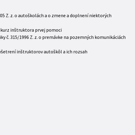
005 Z. z. o autoškolách a o zmene a doplnení niektorých
 kurz inštruktora prvej pomoci
liky č. 315/1996 Z. z. o premávke na pozemných komunikáciách
yšetrení inštruktorov autoškôl a ich rozsah