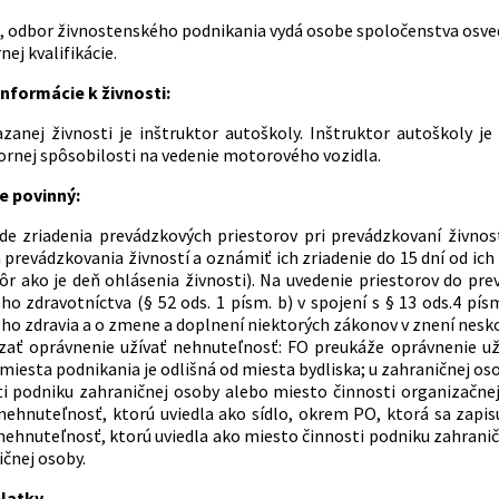
, odbor živnostenského podnikania vydá osobe spoločenstva osve
ej kvalifikácie.
nformácie k živnosti:
anej živnosti je inštruktor autoškoly. Inštruktor autoškoly je
ornej spôsobilosti na vedenie motorového vozidla.
e povinný:
ade zriadenia prevádzkových priestorov pri prevádzkovaní živnost
 prevádzkovania živností a oznámiť ich zriadenie do 15 dní od ic
kôr ako je deň ohlásenia živnosti). Na uvedenie priestorov do pr
ho zdravotníctva (§ 52 ods. 1 písm. b) v spojení s § 13 ods.4 pís
ho zdravia a o zmene a doplnení niektorých zákonov v znení nesko
zať oprávnenie užívať nehnuteľnosť: FO preukáže oprávnenie už
miesta podnikania je odlišná od miesta bydliska; u zahraničnej o
ti podniku zahraničnej osoby alebo miesto činnosti organizačne
 nehnuteľnosť, ktorú uviedla ako sídlo, okrem PO, ktorá sa zapi
nehnuteľnosť, ktorú uviedla ako miesto činnosti podniku zahrani
čnej osoby.
latky