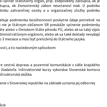
spĺňať štatutárny orgán, príp. zodpovedný zástupca, ak je
upca, ak živnostenský zákon neustanoví inak. U podniku
niku zahraničnej osoby a u organizačnej zložky podniku
vzťahuje podmienka bezúhonnosti poskytne údaje potrebné na
orá nie je štátnym občanom SR preukáže splnenie podmienky
e alebo v členskom štáte pôvodu FO, alebo ak sa taký výpis
ministratívnym orgánom, alebo ak sa také doklady nevydajú
o 3 mesiace a musí byť preložený do štátneho jazyka.
losti, a to nasledovným spôsobom:
e cestnú dopravu a pozemné komunikácie v sídle krajského
 žiadateľa. Inštruktorské kurzy vykonáva Slovenská komora
inštruktorská skúška.
ie v Slovenskej republike na základe uznania jej odbornej
ácie