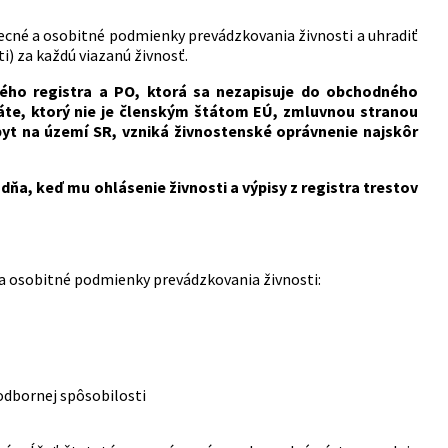
ecné a osobitné podmienky prevádzkovania živnosti a uhradiť
i) za každú viazanú živnosť.
ho registra a PO, ktorá sa nezapisuje do obchodného
štáte, ktorý nie je členským štátom EÚ, zmluvnou stranou
t na území SR, vzniká živnostenské oprávnenie najskôr
a, keď mu ohlásenie živnosti a výpisy z registra trestov
 a osobitné podmienky prevádzkovania živnosti:
odbornej spôsobilosti