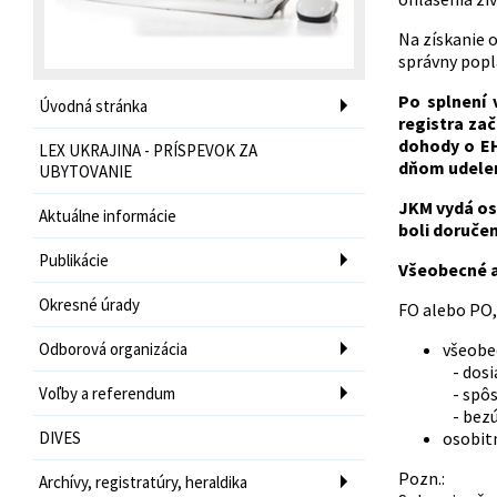
Na získanie 
správny popla
Po splnení
Úvodná stránka
registra za
dohody o EH
LEX UKRAJINA - PRÍSPEVOK ZA
dňom udelen
UBYTOVANIE
JKM vydá os
Aktuálne informácie
boli doručen
Publikácie
Všeobecné a
Okresné úrady
FO alebo PO,
Odborová organizácia
všeobe
- dosi
Voľby a referendum
- spôs
- bezú
DIVES
osobit
Pozn.:
Archívy, registratúry, heraldika