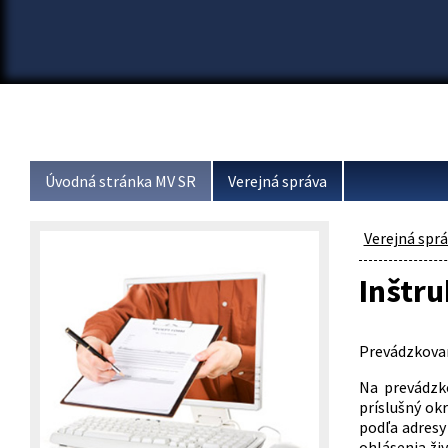
Úvodná stránka MV SR
Verejná správa
Verejná spr
Inštru
Prevádzkovan
Na prevádzk
príslušný ok
podľa adresy
ohlásenia živ