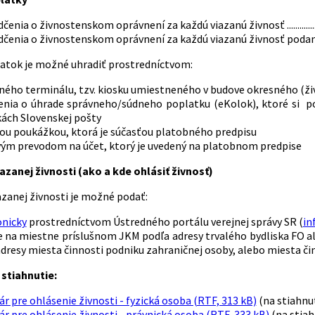
nia o živnostenskom oprávnení za každú viazanú živnosť .........................
nia o živnostenskom oprávnení za každú viazanú živnosť podanú elektronicky ...
atok je možné uhradiť prostredníctvom:
ného terminálu, tzv. kiosku umiestneného v budove okresného (ž
enia o úhrade správneho/súdneho poplatku (eKolok), ktoré si 
ách Slovenskej pošty
ou poukážkou, ktorá je súčasťou platobného predpisu
ým prevodom na účet, ktorý je uvedený na platobnom predpise
azanej živnosti (ako a kde ohlásiť živnosť)
azanej živnosti je možné podať:
onicky
prostredníctvom Ústredného portálu verejnej správy SR (
in
 na miestne príslušnom JKM podľa adresy trvalého bydliska FO al
dresy miesta činnosti podniku zahraničnej osoby, alebo miesta či
stiahnutie:
r pre ohlásenie živnosti - fyzická osoba (RTF, 313 kB)
(na stiahnu
r pre ohlásenie živnosti - právnická osoba (RTF, 333 kB)
(na stiah