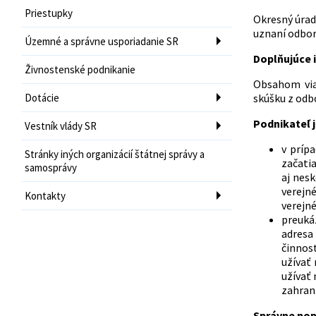
Priestupky
Okresný úrad
uznaní odborn
Územné a správne usporiadanie SR
Doplňujúce i
Živnostenské podnikanie
Obsahom viaz
Dotácie
skúšku z odb
Podnikateľ j
Vestník vlády SR
v príp
Stránky iných organizácií štátnej správy a
začatia
samosprávy
aj nes
verejné
Kontakty
verejné
preuká
adresa 
činnos
užívať
užívať 
zahrani
Správne pop