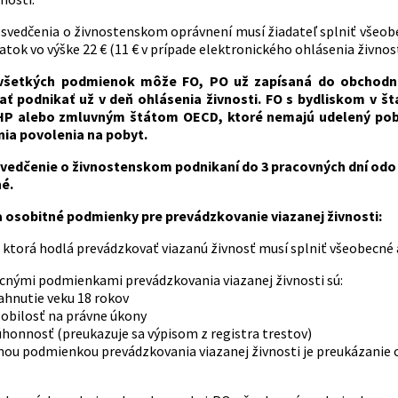
osvedčenia o živnostenskom oprávnení musí žiadateľ splniť všeob
tok vo výške 22 € (11 € v prípade elektronického ohlásenia živnost
 všetkých podmienok môže FO, PO už zapísaná do obchodné
čať podnikať už v deň ohlásenia živnosti. FO s bydliskom v 
P alebo zmluvným štátom OECD, ktoré nemajú udelený poby
ia povolenia na pobyt.
vedčenie o živnostenskom podnikaní do 3 pracovných dní odo dň
é.
 osobitné podmienky pre prevádzkovanie viazanej živnosti:
 ktorá hodlá prevádzkovať viazanú živnosť musí splniť všeobecné
cnými podmienkami prevádzkovania viazanej živnosti sú:
ahnutie veku 18 rokov
obilosť na právne úkony
honnosť (preukazuje sa výpisom z registra trestov)
nou podmienkou prevádzkovania viazanej živnosti je preukázanie 