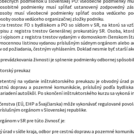
obecných podmienok u slovenskej PO: všeobecné podmienky musí 
 osobitné podmienky musí spĺňať ustanovený zodpovedný zást
 osoby musí všeobecné podmienky spĺňať osoba vedúceho pod
osoby osoba vedúceho organizačnej zložky podniku.
stra trestov: FO s bydliskom a PO so sídlom v SR, na ktorú sa 
ýpisu z registra trestov Generálnej prokuratúry SR. Osoba, kt
 výpisom z registra trestov vydaným v domovskom členskom štát
vnocennou listinou vydanou príslušným súdnym orgánom alebo ad
v od požiadania, čestným vyhlásením. Doklad nesmie byť starší ak
revádzkovania živnosti je splnenie podmienky odbornej spôsobi
ktorský preukaz
tentný na vydanie inštruktorského preukazu je obvodný úrad pr
stnú dopravu a pozemné komunikácie, príslušný podľa bydliska
zariadení autoškôl. Po skončení inštruktorského kurzu sa vykoná 
enstva (EÚ, EHP a Švajčiarska) môže vykonávať regulované povolan
 príslušným orgánom v Slovenskej republike.
rgánom v SR pre túto živnosť je:
 úrad v sídle kraja, odbor pre cestnú dopravu a pozemné komunik