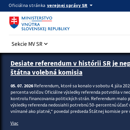
Preskocit na hlavný obsah
arrow_drop_down
verejnej správy SR
Oficiálna stránka
Sekcie MV SR
keyboard_arrow_down
Zastavit automatický posun upútavok
Desiate referendum v histórii SR je ne
štátna volebná komisia
05. 07. 2026
Referendum, ktoré sa konalo v sobotu 4. júla 202
percenta voličov. Oficiálne výsledky referenda potvrdila v ned
kontrolu financovania politických strán. Referendum malo 
výsledky referenda nedosiahli potrebnú 50-percentnú účasť 
vnímané ako platné,“ povedal predseda Štátnej komisie pre vo
Viac