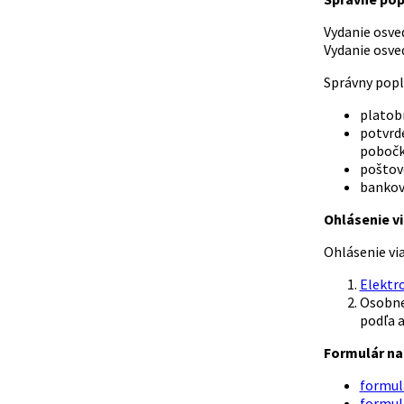
Vydanie osvedče
Vydanie osvedče
Správny popl
platob
potvrd
pobočk
poštov
bankov
Ohlásenie vi
Ohlásenie vi
Elektr
Osobne
podľa a
Formulár na 
formulá
formulá