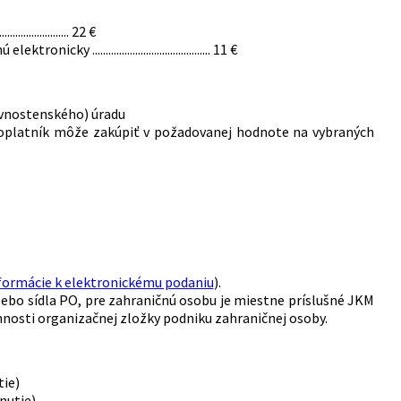
.............. 22 €
......................................... 11 €
ivnostenského) úradu
poplatník môže zakúpiť v požadovanej hodnote na vybraných
formácie k elektronickému podaniu
).
ebo sídla PO, pre zahraničnú osobu je miestne príslušné JKM
nnosti organizačnej zložky podniku zahraničnej osoby.
tie)
nutie)