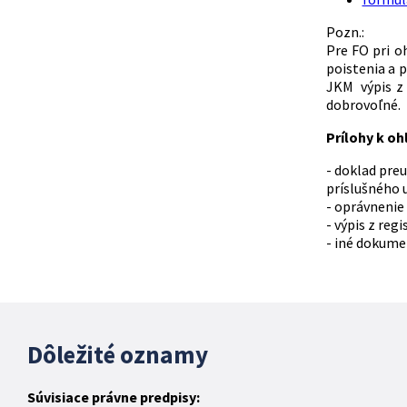
Pozn.:
Pre FO pri o
poistenia a p
JKM výpis z 
dobrovoľné.
Prílohy k oh
- doklad pre
príslušného 
- oprávnenie
- výpis z reg
- iné dokume
Dôležité oznamy
Súvisiace právne predpisy: