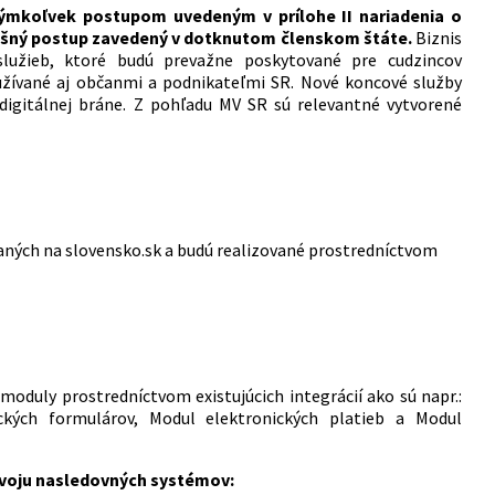
orýmkoľvek postupom uvedeným v prílohe II nariadenia o
íslušný postup zavedený v dotknutom členskom štáte.
Biznis
služieb, ktoré budú prevažne poskytované pre cudzincov
užívané aj občanmi a podnikateľmi SR. Nové koncové služby
 digitálnej bráne. Z pohľadu MV SR sú relevantné vytvorené
aných na slovensko.sk a budú realizované prostredníctvom
moduly prostredníctvom existujúcich integrácií ako sú napr.:
ckých formulárov, Modul elektronických platieb a Modul
ozvoju nasledovných systémov: