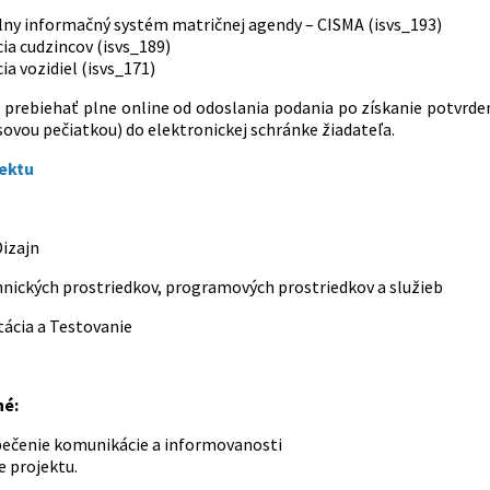
lny informačný systém matričnej agendy – CISMA (isvs_193)
ia cudzincov (isvs_189)
ia vozidiel (isvs_171)
 prebiehať plne online od odoslania podania po získanie potvrd
sovou pečiatkou) do elektronickej schránke žiadateľa.
jektu
Dizajn
hnických prostriedkov, programových prostriedkov a služieb
ácia a Testovanie
é:
ečenie komunikácie a informovanosti
e projektu.