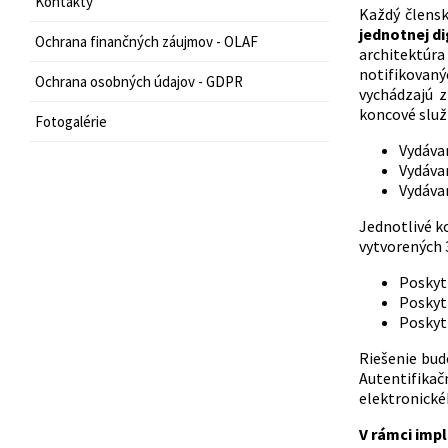
Kontakty
Každý člens
jednotnej di
Ochrana finančných záujmov - OLAF
architektúr
notifikovaný
Ochrana osobných údajov - GDPR
vychádzajú z
koncové služ
Fotogalérie
Vydáva
Vydáva
Vydávan
Jednotlivé k
vytvorených 
Poskyt
Poskyt
Poskytn
Riešenie bud
Autentifika
elektronické
V rámci impl