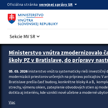
Preskocit na hlavný obsah
arrow_drop_down
verejnej správy SR
Oficiálna stránka
Sekcie MV SR
keyboard_arrow_down
Ministerstvo vnútra zmodernizovalo č
školy PZ v Bratislave, do prípravy nast
05. 03. 2026
inisterstvo vnútra systematicky rieši investičný d
modernizácii priestorov určených na prípravu policajtov. V a
Bratislave prešla časť budovy, konkrétne bloky A a B, komp
strechy, výmenu okien, zateplenie obvodových stien aj modern
dotkla aj interiéru, kde vznikli nové učebne a moderné ubytov
Viac