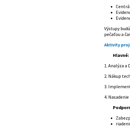
Centrá
Evidenc
Evidenc
Výstupy budú
pečaťou a ča
Aktivity pro
Hlavné:
1. Analýza a 
2. Nákup tec
3. Implement
4. Nasadenie
Podporn
Zabezp
riadeni