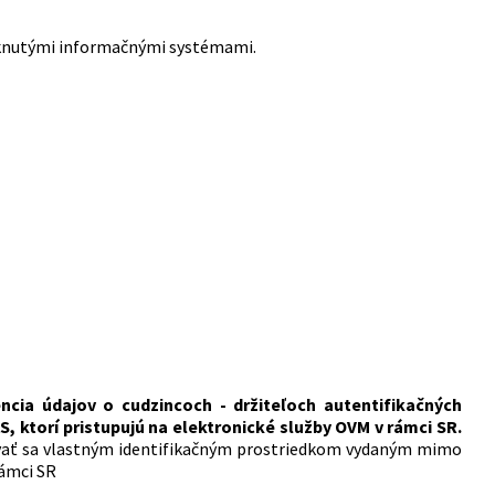
otknutými informačnými systémami.
encia údajov o cudzincoch - držiteľoch autentifikačných
 ktorí pristupujú na elektronické služby OVM v rámci SR.
ať sa vlastným identifikačným prostriedkom vydaným mimo
rámci SR