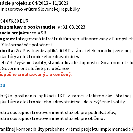
zácie projektu:
04/2023 – 11/2023
inisterstvo vnútra Slovenskej republiky
94 076,80 EUR
su zmluvy o poskytnutí NFP:
31. 03. 2023
zácie projektu:
celá SR
rogram
: Integrovaná infraštruktúra spolufinancovaný z Európske
:
7 Informačná spoločnosť
riorita:
2c/ Posilnenie aplikácií IKT v rámci elektronickej verejnej
j kultúry a elektronického zdravotníctva
ieľ:
7.3: Zvýšenie kvality, štandardu a dostupnosti eGovernment služ
 eGovernment služieb pre občanov
 úspešne zrealizovaný a ukončený.
ktu
otýka posilnenia aplikácií IKT v rámci elektronickej štátnej s
 kultúry a elektronického zdravotníctva. Ide o zvýšenie kvality:
rdu a dostupnosti eGovernment služieb pre podnikateľov,
rdu a dostupnosti eGovernment služieb pre občanov
raničnej kompatibility prebehne v rámci projektu implementácia 