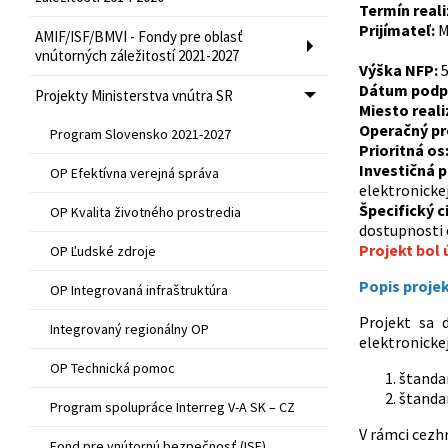
Termín reali
Prijímateľ:
M
AMIF/ISF/BMVI - Fondy pre oblasť
vnútorných záležitostí 2021-2027
Výška NFP:
5
Dátum podpi
Projekty Ministerstva vnútra SR
Miesto reali
Operačný p
Program Slovensko 2021-2027
Prioritná os
Investičná p
OP Efektívna verejná správa
elektronicke
Špecifický c
OP Kvalita životného prostredia
dostupnosti
Projekt bol
OP Ľudské zdroje
Popis proje
OP Integrovaná infraštruktúra
Projekt sa d
Integrovaný regionálny OP
elektronickej
OP Technická pomoc
štanda
štanda
Program spolupráce Interreg V-A SK – CZ
V rámci cezh
Fond pre vnútornú bezpečnosť (ISF)