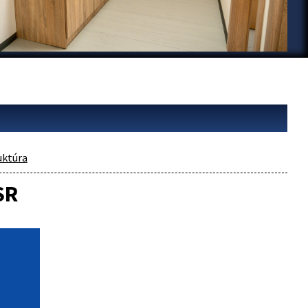
uktúra
SR