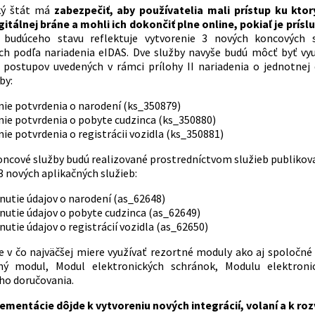
ký štát má
zabezpečiť, aby používatelia mali prístup ku kt
gitálnej bráne a mohli ich dokončiť plne online, pokiaľ je pr
a budúceho stavu reflektuje vytvorenie 3 nových koncových 
ch podľa nariadenia eIDAS. Dve služby navyše budú môcť byť vy
 postupov uvedených v rámci prílohy II nariadenia o jednotnej
by:
nie potvrdenia o narodení (ks_350879)
nie potvrdenia o pobyte cudzinca (ks_350880)
ie potvrdenia o registrácii vozidla (ks_350881)
oncové služby budú realizované prostredníctvom služieb publikov
3 nových aplikačných služieb:
nutie údajov o narodení (as_62648)
nutie údajov o pobyte cudzinca (as_62649)
utie údajov o registrácií vozidla (as_62650)
e v čo najväčšej miere využívať rezortné moduly ako aj spoločné 
čný modul, Modul elektronických schránok, Modulu elektroni
ho doručovania.
ementácie dôjde k vytvoreniu nových integrácií, volaní a k r