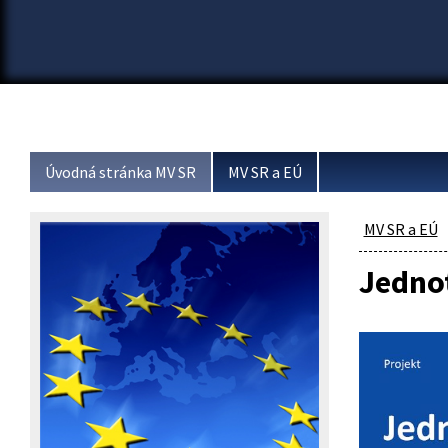
Úvodná stránka MV SR
MV SR a EÚ
MV SR a EÚ
Jednot