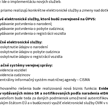
. Ide o implementáciu nových služieb.
a priamo realizujú konkrétne elektronické služby a zmeny nad d
é elektronické služby, ktoré budú zverejnené na ÚPVS:
ydávanie potvrdenia o narodení;
ydávanie potvrdenia o pobyte cudzinca;
ydávanie potvrdenia o registrácii vozidla
čné elektronické služby:
oskytnutie údajov o narodení
oskytnutie údajov o pobyte cudzinca
oskytnutie údajov o registrácií vozidla
ačné systémy verejnej správy:
videncia vozidiel
videncia cudzincov
entrálny informačný systém matričnej agendy – CISMA
hovaného riešenia bude realizovaná nová biznis funkcia:
Evid
v vydávaných mimo SR a notifikovaných podľa naradenia eIDAS,
vateľom bude teda za daných podmienok umožnené autentifikov
ským štátom EÚ a v budúcnosti využiť elektronické služby OVM v 