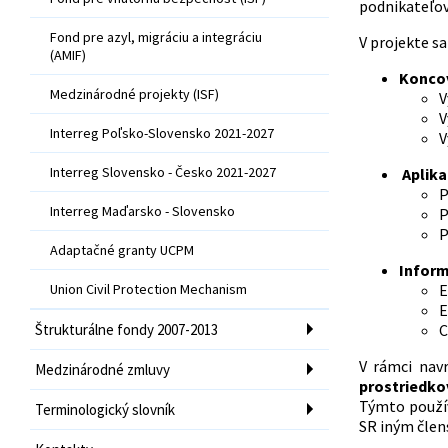
podnikateľov
Fond pre azyl, migráciu a integráciu
V projekte s
(AMIF)
Koncov
Medzinárodné projekty (ISF)
V
V
Interreg Poľsko-Slovensko 2021-2027
V
Interreg Slovensko - Česko 2021-2027
Aplika
P
Interreg Maďarsko - Slovensko
P
P
Adaptačné granty UCPM
Inform
Union Civil Protection Mechanism
E
E
Štrukturálne fondy 2007-2013
C
V rámci navr
Medzinárodné zmluvy
prostriedko
Týmto použí
Terminologický slovník
SR iným člen