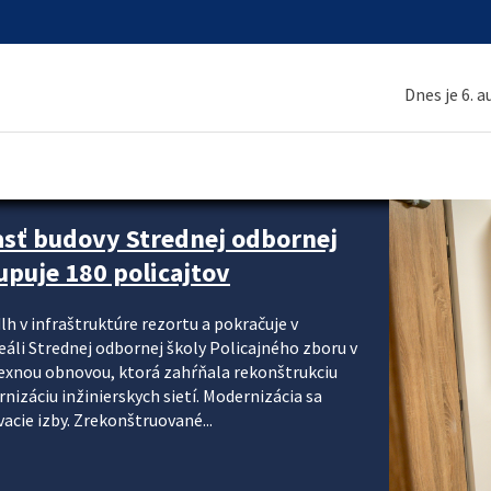
Dnes je 6. 
asť budovy Strednej odbornej
upuje 180 policajtov
lh v infraštruktúre rezortu a pokračuje v
reáli Strednej odbornej školy Policajného zboru v
lexnou obnovou, ktorá zahŕňala rekonštrukciu
izáciu inžinierskych sietí. Modernizácia sa
acie izby. Zrekonštruované...