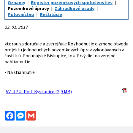
Oznamy
Register pozemkových spoločenstiev
Pozemkové úpravy
Záhradkové osady
Poľovníctvo
Reštitúcie
23. 01. 2017
ktorou sa doručuje a zverejňuje Rozhodnutie o zmene obvodu
projektu jednoduchých pozemkových úprav vykonávaných v
časti k.ú. Podunajské Biskupice, lok. Prvý diel na verejné
nahliadnutie.
• Na stiahnutie
VV_JPU_Pod_Byskupice (2,9 MB)
Facebook
Messenger
Gmail