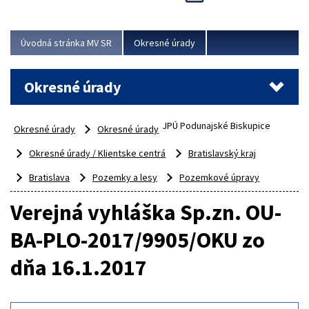
Novinky predstavili na...
Viac
Úvodná stránka MV SR
Okresné úrady
Okresné úrady
JPÚ Podunajské Biskupice
Okresné úrady
Okresné úrady
Okresné úrady / Klientske centrá
Bratislavský kraj
Bratislava
Pozemky a lesy
Pozemkové úpravy
Verejná vyhláška Sp.zn. OU-
BA-PLO-2017/9905/OKU zo
dňa 16.1.2017