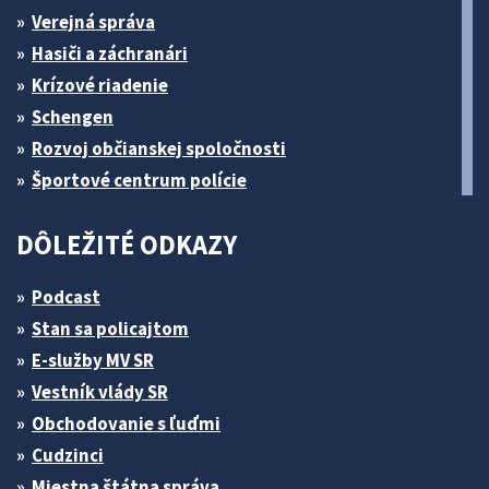
Verejná správa
Hasiči a záchranári
Krízové riadenie
Schengen
Rozvoj občianskej spoločnosti
Športové centrum polície
DÔLEŽITÉ ODKAZY
Podcast
Stan sa policajtom
E-služby MV SR
Vestník vlády SR
Obchodovanie s ľuďmi
Cudzinci
Miestna štátna správa