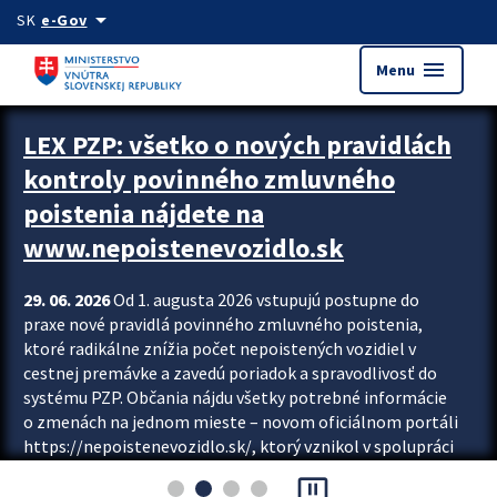
Preskocit na hlavný obsah
arrow_drop_down
SK
e-Gov
menu
Menu
Zastavit automatický posun upútavok
LEX PZP: všetko o nových pravidlách
kontroly povinného zmluvného
poistenia nájdete na
www.nepoistenevozidlo.sk
29. 06. 2026
Od 1. augusta 2026 vstupujú postupne do
praxe nové pravidlá povinného zmluvného poistenia,
ktoré radikálne znížia počet nepoistených vozidiel v
cestnej premávke a zavedú poriadok a spravodlivosť do
systému PZP. Občania nájdu všetky potrebné informácie
o zmenách na jednom mieste – novom oficiálnom portáli
https://nepoistenevozidlo.sk/, ktorý vznikol v spolupráci
Slovenskej kancelárie poisťovateľov (SKP), Slovenskej
pause_presentation
asociácie poisťovní (SLASPO) a Ministerstva vnútra SR.