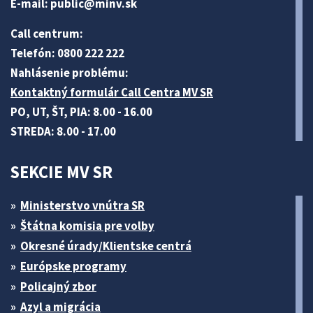
E-mail:
public@minv
.sk
Call centrum:
Telefón: 0800 222 222
Nahlásenie problému:
Kontaktný formulár Call Centra MV SR
PO, UT, ŠT, PIA: 8.00 - 16.00
STREDA: 8.00 - 17.00
SEKCIE MV SR
Ministerstvo vnútra SR
Štátna komisia pre volby
Okresné úrady/Klientske centrá
Európske programy
Policajný zbor
Azyl a migrácia