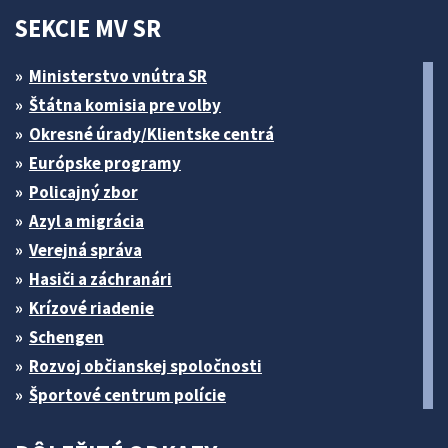
SEKCIE MV SR
Ministerstvo vnútra SR
Štátna komisia pre volby
Okresné úrady/Klientske centrá
Európske programy
Policajný zbor
Azyl a migrácia
Verejná správa
Hasiči a záchranári
Krízové riadenie
Schengen
Rozvoj občianskej spoločnosti
Športové centrum polície