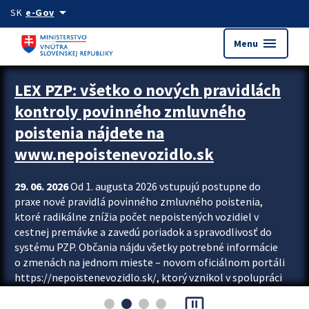
Preskocit na hlavný obsah
arrow_drop_down
SK
e-Gov
menu
Menu
Zastavit automatický posun upútavok
LEX PZP: všetko o nových pravidlách
kontroly povinného zmluvného
poistenia nájdete na
www.nepoistenevozidlo.sk
29. 06. 2026
Od 1. augusta 2026 vstupujú postupne do
praxe nové pravidlá povinného zmluvného poistenia,
ktoré radikálne znížia počet nepoistených vozidiel v
cestnej premávke a zavedú poriadok a spravodlivosť do
systému PZP. Občania nájdu všetky potrebné informácie
o zmenách na jednom mieste – novom oficiálnom portáli
https://nepoistenevozidlo.sk/, ktorý vznikol v spolupráci
Slovenskej kancelárie poisťovateľov (SKP), Slovenskej
pause_presentation
asociácie poisťovní (SLASPO) a Ministerstva vnútra SR.