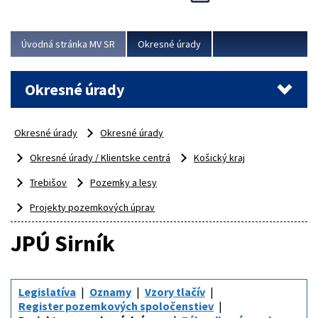
Novinky predstavili na...
Viac
Úvodná stránka MV SR
Okresné úrady
Okresné úrady
Okresné úrady
Okresné úrady
Okresné úrady / Klientske centrá
Košický kraj
Trebišov
Pozemky a lesy
Projekty pozemkových úprav
JPÚ Sirník
Legislatíva
Oznamy
Vzory tlačív
Register pozemkových spoločenstiev