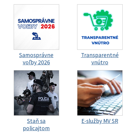
Samosprávne
Transparentné
voľby 2026
vnútro
Staň sa
E-služby MV SR
policajtom