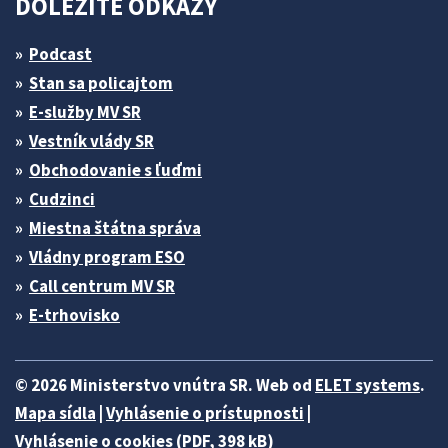
DÔLEŽITÉ ODKAZY
Podcast
Stan sa policajtom
E-služby MV SR
Vestník vlády SR
Obchodovanie s ľuďmi
Cudzinci
Miestna štátna správa
Vládny program ESO
Call centrum MV SR
E-trhovisko
© 2026 Ministerstvo vnútra SR. Web od
ELET systems
.
Mapa sídla
|
Vyhlásenie o prístupnosti
|
Vyhlásenie o cookies (PDF, 398 kB)