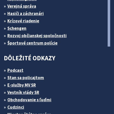
Verejná správa
Hasiči a záchranári
Krízové riadenie
Schengen
Rozvoj občianskej spoločnosti
Športové centrum polície
DÔLEŽITÉ ODKAZY
Podcast
Stan sa policajtom
E-služby MV SR
Vestník vlády SR
Obchodovanie s ľuďmi
Cudzinci