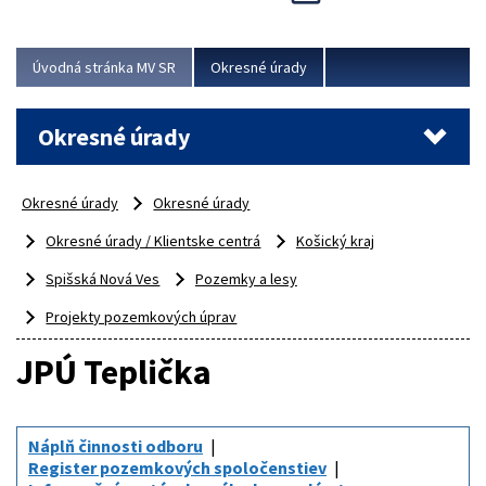
Novinky predstavili na...
Viac
Úvodná stránka MV SR
Okresné úrady
Okresné úrady
Okresné úrady
Okresné úrady
Okresné úrady / Klientske centrá
Košický kraj
Spišská Nová Ves
Pozemky a lesy
Projekty pozemkových úprav
JPÚ Teplička
Náplň činnosti odboru
Register pozemkových spoločenstiev