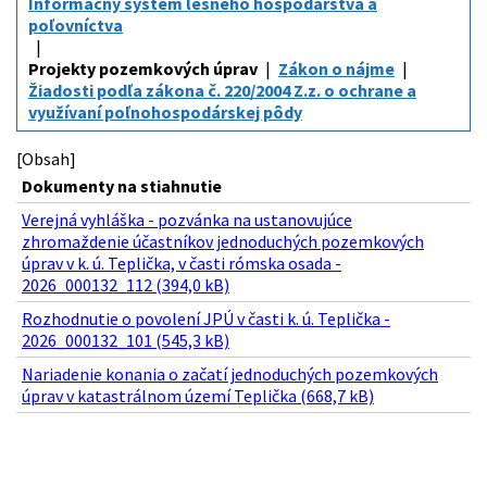
Informačný systém lesného hospodárstva a
poľovníctva
Projekty pozemkových úprav
Zákon o nájme
Žiadosti podľa zákona č. 220/2004 Z.z. o ochrane a
využívaní poľnohospodárskej pôdy
[Obsah]
Dokumenty na stiahnutie
Verejná vyhláška - pozvánka na ustanovujúce
zhromaždenie účastníkov jednoduchých pozemkových
úprav v k. ú. Teplička, v časti rómska osada -
2026_000132_112 (394,0 kB)
Rozhodnutie o povolení JPÚ v časti k. ú. Teplička -
2026_000132_101 (545,3 kB)
Nariadenie konania o začatí jednoduchých pozemkových
úprav v katastrálnom území Teplička (668,7 kB)