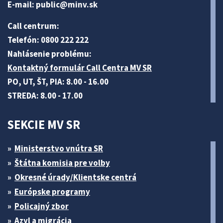
E-mail:
public@minv
.sk
Call centrum:
Telefón: 0800 222 222
Nahlásenie problému:
Kontaktný formulár Call Centra MV SR
PO, UT, ŠT, PIA: 8.00 - 16.00
STREDA: 8.00 - 17.00
SEKCIE MV SR
Ministerstvo vnútra SR
Štátna komisia pre volby
Okresné úrady/Klientske centrá
Európske programy
Policajný zbor
Azyl a migrácia