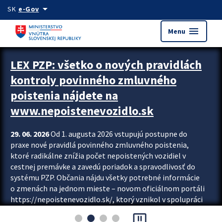
Preskocit na hlavný obsah
arrow_drop_down
SK
e-Gov
menu
Menu
Zastavit automatický posun upútavok
LEX PZP: všetko o nových pravidlách
kontroly povinného zmluvného
poistenia nájdete na
www.nepoistenevozidlo.sk
29. 06. 2026
Od 1. augusta 2026 vstupujú postupne do
praxe nové pravidlá povinného zmluvného poistenia,
ktoré radikálne znížia počet nepoistených vozidiel v
cestnej premávke a zavedú poriadok a spravodlivosť do
systému PZP. Občania nájdu všetky potrebné informácie
o zmenách na jednom mieste – novom oficiálnom portáli
https://nepoistenevozidlo.sk/, ktorý vznikol v spolupráci
Slovenskej kancelárie poisťovateľov (SKP), Slovenskej
pause_presentation
asociácie poisťovní (SLASPO) a Ministerstva vnútra SR.