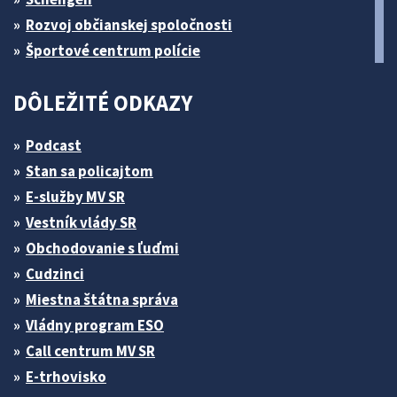
Rozvoj občianskej spoločnosti
Športové centrum polície
DÔLEŽITÉ ODKAZY
Podcast
Stan sa policajtom
E-služby MV SR
Vestník vlády SR
Obchodovanie s ľuďmi
Cudzinci
Miestna štátna správa
Vládny program ESO
Call centrum MV SR
E-trhovisko