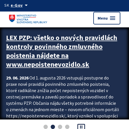
Preskocit na hlavný obsah
arrow_drop_down
SK
e-Gov
menu
Menu
Zastavit automatický posun upútavok
LEX PZP: všetko o nových pravidlách
kontroly povinného zmluvného
poistenia nájdete na
www.nepoistenevozidlo.sk
29. 06. 2026
Od 1. augusta 2026 vstupujú postupne do
praxe nové pravidlá povinného zmluvného poistenia,
ktoré radikálne znížia počet nepoistených vozidiel v
cestnej premávke a zavedú poriadok a spravodlivosť do
systému PZP. Občania nájdu všetky potrebné informácie
o zmenách na jednom mieste – novom oficiálnom portáli
https://nepoistenevozidlo.sk/, ktorý vznikol v spolupráci
Slovenskej kancelárie poisťovateľov (SKP), Slovenskej
pause_presentation
asociácie poisťovní (SLASPO) a Ministerstva vnútra SR.