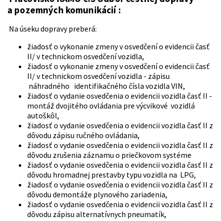
a pozemných komunikácií :
Na úseku dopravy preberá:
žiadosť o vykonanie zmeny v osvedčení o evidencii časť
II/ v technickom osvedčení vozidla,
žiadosť o vykonanie zmeny v osvedčení o evidencii časť
II/ v technickom osvedčení vozidla - zápisu
náhradného identifikačného čísla vozidla VIN,
žiadosť o vydanie osvedčenia o evidencii vozidla časť II -
montáž dvojitého ovládania pre výcvikové vozidlá
autoškôl,
žiadosť o vydanie osvedčenia o evidencii vozidla časť II z
dôvodu zápisu ručného ovládania,
žiadosť o vydanie osvedčenia o evidencii vozidla časť II z
dôvodu zrušenia záznamu o priečkovom systéme
žiadosť o vydanie osvedčenia o evidencii vozidla časť II z
dôvodu hromadnej prestavby typu vozidla na LPG,
žiadosť o vydanie osvedčenia o evidencii vozidla časť II z
dôvodu demontáže plynového zariadenia,
žiadosť o vydanie osvedčenia o evidencii vozidla časť II z
dôvodu zápisu alternatívnych pneumatík,