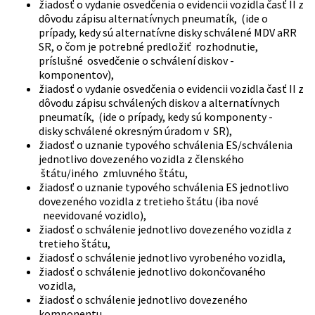
žiadosť o vydanie osvedčenia o evidencii vozidla časť II z
dôvodu zápisu alternatívnych pneumatík, (ide o
prípady, kedy sú alternatívne disky schválené MDV aRR
SR, o čom je potrebné predložiť rozhodnutie,
príslušné osvedčenie o schválení diskov -
komponentov),
žiadosť o vydanie osvedčenia o evidencii vozidla časť II z
dôvodu zápisu schválených diskov a alternatívnych
pneumatík, (ide o prípady, kedy sú komponenty -
disky schválené okresným úradom v SR),
žiadosť o uznanie typového schválenia ES/schválenia
jednotlivo dovezeného vozidla z členského
štátu/iného zmluvného štátu,
žiadosť o uznanie typového schválenia ES jednotlivo
dovezeného vozidla z tretieho štátu (iba nové
neevidované vozidlo),
žiadosť o schválenie jednotlivo dovezeného vozidla z
tretieho štátu,
žiadosť o schválenie jednotlivo vyrobeného vozidla,
žiadosť o schválenie jednotlivo dokončovaného
vozidla,
žiadosť o schválenie jednotlivo dovezeného
komponentu,