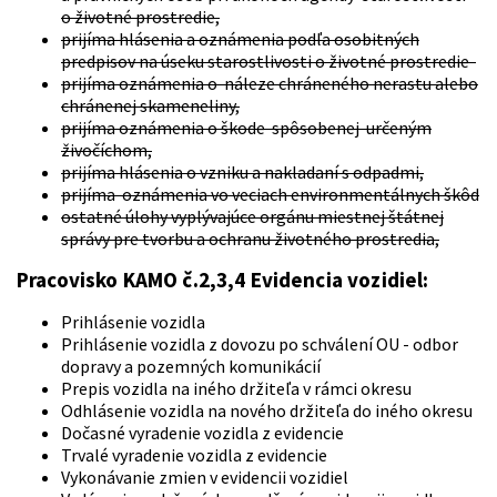
o životné prostredie,
prijíma hlásenia a oznámenia podľa osobitných
predpisov na úseku starostlivosti o životné prostredie
prijíma oznámenia o náleze chráneného nerastu alebo
chránenej skameneliny,
prijíma oznámenia o škode spôsobenej určeným
živočíchom,
prijíma hlásenia o vzniku a nakladaní s odpadmi,
prijíma oznámenia vo veciach environmentálnych škôd
ostatné úlohy vyplývajúce orgánu miestnej štátnej
správy pre tvorbu a ochranu životného prostredia,
Pracovisko KAMO č.2,3,4 Evidencia vozidiel:
Prihlásenie vozidla
Prihlásenie vozidla z dovozu po schválení OU - odbor
dopravy a pozemných komunikácií
Prepis vozidla na iného držiteľa v rámci okresu
Odhlásenie vozidla na nového držiteľa do iného okresu
Dočasné vyradenie vozidla z evidencie
Trvalé vyradenie vozidla z evidencie
Vykonávanie zmien v evidencii vozidiel