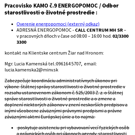
Pracovisko KAMO č.9 ENERGOPOMOC /
Odbor
starostlivosti o životné prostredie
:
Overenie energopomoci (externý odkaz)
ADRESNÁ ENERGOPOMOC -
CALL CENTRUM MH SR
–
v pracovných dňoch v čase od 08:00 – 16:00 hod.
02/3300
3300
kontakt na Klientske centrum Žiar nad Hronom:
Mgr. Lucia Kamenská tel.:
096164 5707, email:
lucia.kamenska2@minv.sk
Zabezpečuje koordináciu administratívnych úkonov pri
výkone štátnej správy starostlivosti o životné prostredie v
rozsahu ustanovenom zákonom č. 525/2003 Z. z. o štátnej
správe starostlivosti o životné prostredie a o zmene a
doplnení niektorých zákonov v znení neskorších predpisov a
inými všeobecne záväznými právnymi predpismi a právne
záväznými aktmi Európskej únie a to najmä:
poskytuje asistenciu pri vybavovaní vecí fyzických osôb
a právnických osôb pri úkonoch agendy starostlivosti