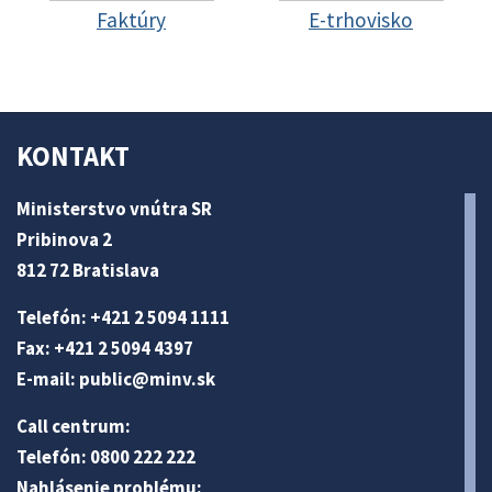
Faktúry
E-trhovisko
KONTAKT
Ministerstvo vnútra SR
Pribinova 2
812 72 Bratislava
Telefón: +421 2 5094 1111
Fax: +421 2 5094 4397
E-mail:
public@minv
.sk
Call centrum:
Telefón: 0800 222 222
Nahlásenie problému: