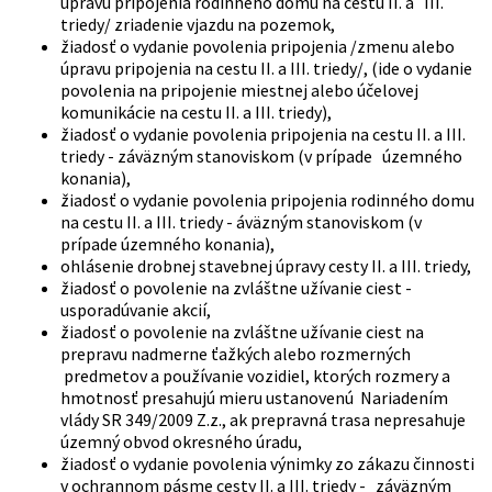
úpravu pripojenia rodinného domu na cestu II. a III.
triedy/ zriadenie vjazdu na pozemok,
žiadosť o vydanie povolenia pripojenia /zmenu alebo
úpravu pripojenia na cestu II. a III. triedy/, (ide o vydanie
povolenia na pripojenie miestnej alebo účelovej
komunikácie na cestu II. a III. triedy),
žiadosť o vydanie povolenia pripojenia na cestu II. a III.
triedy - záväzným stanoviskom (v prípade územného
konania),
žiadosť o vydanie povolenia pripojenia rodinného domu
na cestu II. a III. triedy - áväzným stanoviskom (v
prípade územného konania),
ohlásenie drobnej stavebnej úpravy cesty II. a III. triedy,
žiadosť o povolenie na zvláštne užívanie ciest -
usporadúvanie akcií,
žiadosť o povolenie na zvláštne užívanie ciest na
prepravu nadmerne ťažkých alebo rozmerných
predmetov a používanie vozidiel, ktorých rozmery a
hmotnosť presahujú mieru ustanovenú Nariadením
vlády SR 349/2009 Z.z., ak prepravná trasa nepresahuje
územný obvod okresného úradu,
žiadosť o vydanie povolenia výnimky zo zákazu činnosti
v ochrannom pásme cesty II. a III. triedy - záväzným