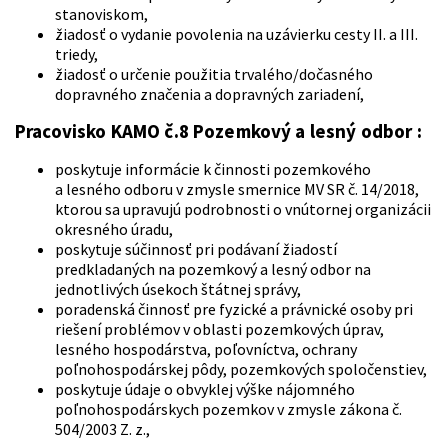
stanoviskom,
žiadosť o vydanie povolenia na uzávierku cesty II. a III.
triedy,
žiadosť o určenie použitia trvalého/dočasného
dopravného značenia a dopravných zariadení,
Pracovisko KAMO č.8 Pozemkový a lesný odbor :
poskytuje informácie k činnosti pozemkového
a lesného odboru v zmysle smernice MV SR č. 14/2018,
ktorou sa upravujú podrobnosti o vnútornej organizácii
okresného úradu,
poskytuje súčinnosť pri podávaní žiadostí
predkladaných na pozemkový a lesný odbor na
jednotlivých úsekoch štátnej správy,
poradenská činnosť pre fyzické a právnické osoby pri
riešení problémov v oblasti pozemkových úprav,
lesného hospodárstva, poľovníctva, ochrany
poľnohospodárskej pôdy, pozemkových spoločenstiev,
poskytuje údaje o obvyklej výške nájomného
poľnohospodárskych pozemkov v zmysle zákona č.
504/2003 Z. z.,