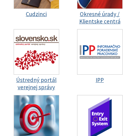
Cudzinci
Okresné úrady /
Klientske centrá
Ústredný portál
IPP
verejnej správy