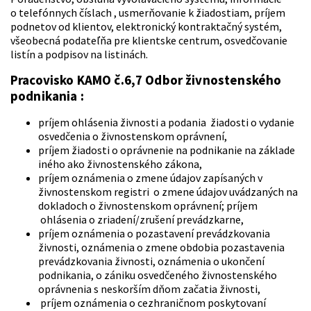
o telefónnych číslach , usmerňovanie k žiadostiam, príjem
podnetov od klientov, elektronický kontraktačný systém,
všeobecná podateľňa pre klientske centrum, osvedčovanie
listín a podpisov na listinách.
Pracovisko KAMO č.6,7 Odbor živnostenského
podnikania :
príjem ohlásenia živnosti a podania žiadosti o vydanie
osvedčenia o živnostenskom oprávnení,
príjem žiadosti o oprávnenie na podnikanie na základe
iného ako živnostenského zákona,
príjem oznámenia o zmene údajov zapísaných v
živnostenskom registri o zmene údajov uvádzaných na
dokladoch o živnostenskom oprávnení; príjem
ohlásenia o zriadení/zrušení prevádzkarne,
príjem oznámenia o pozastavení prevádzkovania
živnosti, oznámenia o zmene obdobia pozastavenia
prevádzkovania živnosti, oznámenia o ukončení
podnikania, o zániku osvedčeného živnostenského
oprávnenia s neskorším dňom začatia živnosti,
príjem oznámenia o cezhraničnom poskytovaní