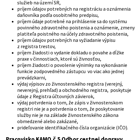
služieb na území SR,
príjem údajov potrebných na registráciu a oznámenia
daňovníka podľa osobitného predpisu,
príjem údaje potrebné na prihlásenie sa do systému
povinného zdravotného poistenia a oznámenie, zmeny
platiteľa poistného na účely zdravotného poistenia,
príjem údajov potrebných na vyžiadanie výpisu
z registra trestov,
príjem žiadosti o vydanie dokladu o povahe a dĺžke
praxe v činnostiach, ktoré sú živnosťou,
príjem žiadosti o povolenie výnimky na vykonávanie
funkcie zodpovedného zástupcu vo viac ako jednej
prevádzkarni,
výdaj výpisov zo živnostenského registra (verejný,
neverejný, prehľad) a obchodného registra, poskytuje
údaje z Registra účtovných závierok,
výdaj potvrdenia o tom, že zápis v živnostenskom
registri nie je a potvrdenia o tom, že poskytovanie
služby nie je na základe živnostenského zákona
obmedzené alebo zakázané,
prideľovanie identifikačného čísla organizácie (IČO).
Pracovisko KAMO č.5 Odbor cestnej dopravy