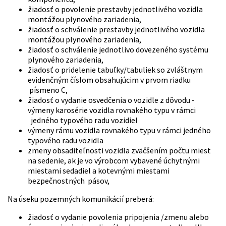
žiadosť o povolenie prestavby jednotlivého vozidla
montážou plynového zariadenia,
žiadosť o schválenie prestavby jednotlivého vozidla
montážou plynového zariadenia,
žiadosť o schválenie jednotlivo dovezeného systému
plynového zariadenia,
žiadosť o pridelenie tabuľky/tabuliek so zvláštnym
evidenčným číslom obsahujúcim v prvom riadku
písmeno C,
žiadosť o vydanie osvedčenia o vozidle z dôvodu -
výmeny karosérie vozidla rovnakého typu v rámci
jedného typového radu vozidiel
výmeny rámu vozidla rovnakého typu v rámci jedného
typového radu vozidla
zmeny obsaditeľnosti vozidla zväčšením počtu miest
na sedenie, ak je vo výrobcom vybavené úchytnými
miestami sedadiel a kotevnými miestami
bezpečnostných pásov,
Na úseku pozemných komunikácií preberá:
žiadosť o vydanie povolenia pripojenia /zmenu alebo