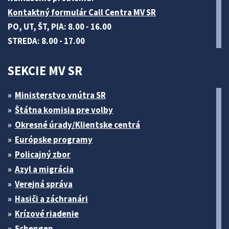
Kontaktný formulár Call Centra MV SR
PO, UT, ŠT, PIA: 8.00 - 16.00
STREDA: 8.00 - 17.00
SEKCIE MV SR
Ministerstvo vnútra SR
Štátna komisia pre volby
Okresné úrady/Klientske centrá
Európske programy
Policajný zbor
Azyl a migrácia
Verejná správa
Hasiči a záchranári
Krízové riadenie
Schengen