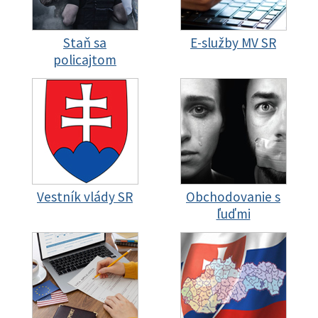
Staň sa
E-služby MV SR
policajtom
Vestník vlády SR
Obchodovanie s
ľuďmi