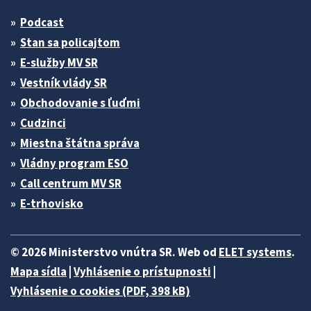
Podcast
Stan sa policajtom
E-služby MV SR
Vestník vlády SR
Obchodovanie s ľuďmi
Cudzinci
Miestna štátna správa
Vládny program ESO
Call centrum MV SR
E-trhovisko
© 2026 Ministerstvo vnútra SR. Web od
ELET systems
.
Mapa sídla
|
Vyhlásenie o prístupnosti
|
Vyhlásenie o cookies (PDF, 398 kB)