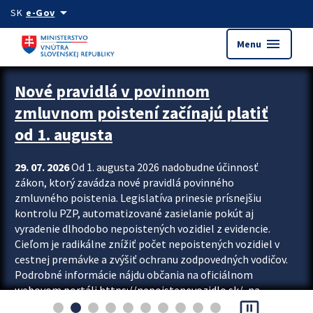
Preskocit na hlavný obsah
arrow_drop_down
SK
e-Gov
menu
Menu
Zastavit automatický posun upútavok
Nové pravidlá v povinnom
zmluvnom poistení začínajú platiť
od 1. augusta
29. 07. 2026
Od 1. augusta 2026 nadobudne účinnosť
zákon, ktorý zavádza nové pravidlá povinného
zmluvného poistenia. Legislatíva prinesie prísnejšiu
kontrolu PZP, automatizované zasielanie pokút aj
vyradenie dlhodobo nepoistených vozidiel z evidencie.
Cieľom je radikálne znížiť počet nepoistených vozidiel v
cestnej premávke a zvýšiť ochranu zodpovedných vodičov.
Podrobné informácie nájdu občania na oficiálnom
webovom portáli https://nepoistenevozidlo.sk/, na
pause_presentation
ktorom od augusta pribudne aj možnosť overiť si...