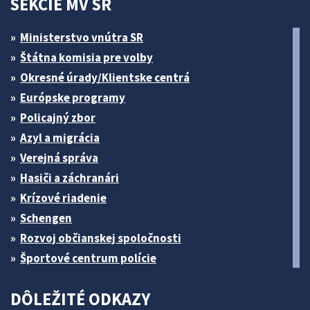
SEKCIE MV SR
Ministerstvo vnútra SR
Štátna komisia pre volby
Okresné úrady/Klientske centrá
Európske programy
Policajný zbor
Azyl a migrácia
Verejná správa
Hasiči a záchranári
Krízové riadenie
Schengen
Rozvoj občianskej spoločnosti
Športové centrum polície
DÔLEŽITÉ ODKAZY