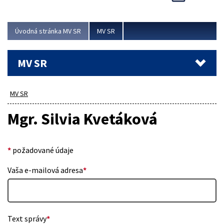
Viac
Úvodná stránka MV SR
MV SR
MV SR
MV SR
Mgr. Silvia Kvetáková
*
požadované údaje
Vaša e-mailová adresa
*
Text správy
*