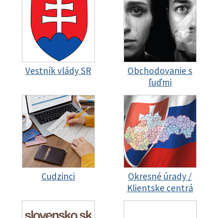
Vestník vlády SR
Obchodovanie s
ľuďmi
Cudzinci
Okresné úrady /
Klientske centrá