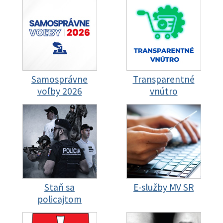
Samosprávne
Transparentné
voľby 2026
vnútro
Staň sa
E-služby MV SR
policajtom