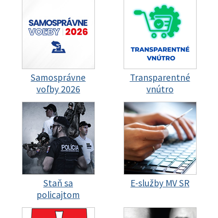
Samosprávne
Transparentné
voľby 2026
vnútro
Staň sa
E-služby MV SR
policajtom