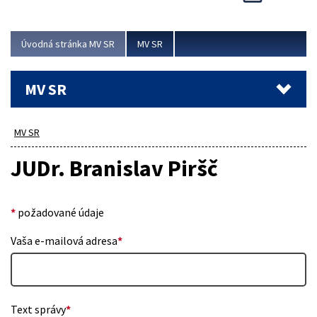
Viac
Úvodná stránka MV SR
MV SR
MV SR
MV SR
JUDr. Branislav Piršč
*
požadované údaje
Vaša e-mailová adresa
*
Text správy
*