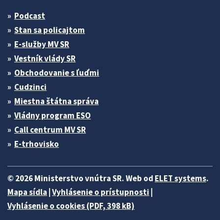
Podcast
Stan sa policajtom
E-služby MV SR
Vestník vlády SR
Obchodovanie s ľuďmi
Cudzinci
Miestna štátna správa
Vládny program ESO
Call centrum MV SR
E-trhovisko
© 2026 Ministerstvo vnútra SR. Web od
ELET systems
.
Mapa sídla
|
Vyhlásenie o prístupnosti
|
Vyhlásenie o cookies (PDF, 398 kB)