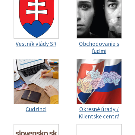
Vestník vlády SR
Obchodovanie s
ľuďmi
Cudzinci
Okresné úrady /
Klientske centrá