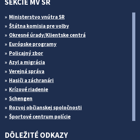
SEKCIE MV SR
Ministerstvo vnútra SR
Štátna komisia pre volby
Okresné úrady/Klientske centrá
Európske programy
Policajný zbor
Azyl a migrácia
Verejná správa
Hasiči a záchranári
Krízové riadenie
Schengen
Rozvoj občianskej spoločnosti
Športové centrum polície
DÔLEŽITÉ ODKAZY