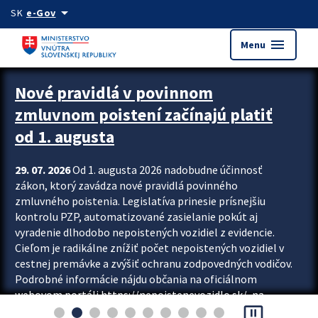
Preskocit na hlavný obsah
arrow_drop_down
SK
e-Gov
menu
Menu
Zastavit automatický posun upútavok
Nové pravidlá v povinnom
zmluvnom poistení začínajú platiť
od 1. augusta
29. 07. 2026
Od 1. augusta 2026 nadobudne účinnosť
zákon, ktorý zavádza nové pravidlá povinného
zmluvného poistenia. Legislatíva prinesie prísnejšiu
kontrolu PZP, automatizované zasielanie pokút aj
vyradenie dlhodobo nepoistených vozidiel z evidencie.
Cieľom je radikálne znížiť počet nepoistených vozidiel v
cestnej premávke a zvýšiť ochranu zodpovedných vodičov.
Podrobné informácie nájdu občania na oficiálnom
webovom portáli https://nepoistenevozidlo.sk/, na
pause_presentation
ktorom od augusta pribudne aj možnosť overiť si...