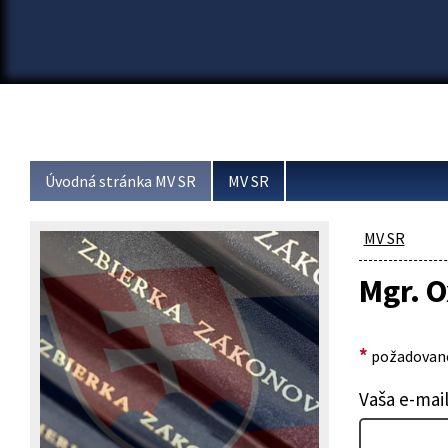
Úvodná stránka MV SR
MV SR
MV SR
Mgr. 
*
požadované
Vaša e-mai