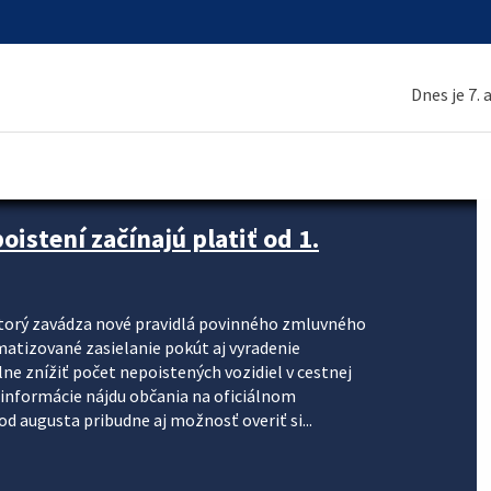
Dnes je 7.
stení začínajú platiť od 1.
torý zavádza nové pravidlá povinného zmluvného
omatizované zasielanie pokút aj vyradenie
lne znížiť počet nepoistených vozidiel v cestnej
informácie nájdu občania na oficiálnom
 augusta pribudne aj možnosť overiť si...