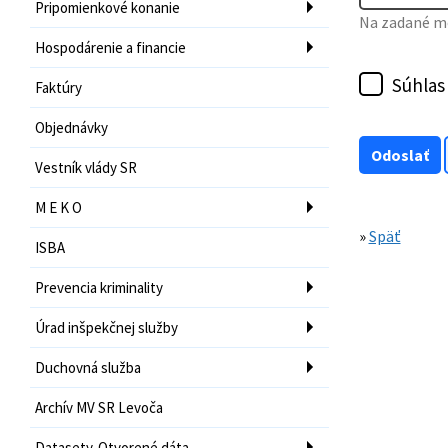
Pripomienkové konanie
Na zadané mo
Hospodárenie a financie
Súhlas
Faktúry
Objednávky
Vestník vlády SR
M E K O
»
Späť
ISBA
Prevencia kriminality
Úrad inšpekčnej služby
Duchovná služba
Archív MV SR Levoča
Datasety-Otvorené dáta