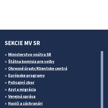
SEKCIE MV SR
Ministerstvo vnútra SR
Štátna komisia pre volby
Okresné úrady/Klientske centrá
Európske programy
Policajný zbor
Azyl a migrácia
Verejná správa
Hasiči a záchranári