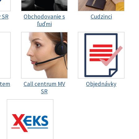
y SR
Obchodovanie s
Cudzinci
ľuďmi
stem
Call centrum MV
Objednávky
SR