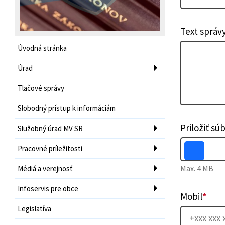
Text správ
Úvodná stránka
Úrad
Tlačové správy
Slobodný prístup k informáciám
Priložiť sú
Služobný úrad MV SR
Pracovné príležitosti
Max. 4 MB
Médiá a verejnosť
Infoservis pre obce
Mobil
*
Legislatíva