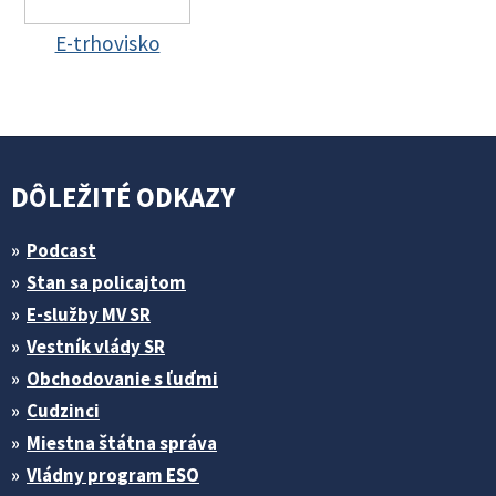
E-trhovisko
DÔLEŽITÉ ODKAZY
Podcast
Stan sa policajtom
E-služby MV SR
Vestník vlády SR
Obchodovanie s ľuďmi
Cudzinci
Miestna štátna správa
Vládny program ESO