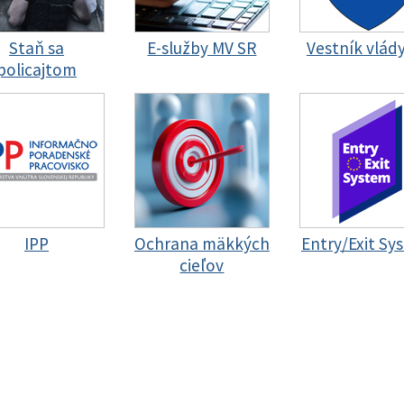
Staň sa
E-služby MV SR
Vestník vlád
policajtom
IPP
Ochrana mäkkých
Entry/Exit Sy
cieľov