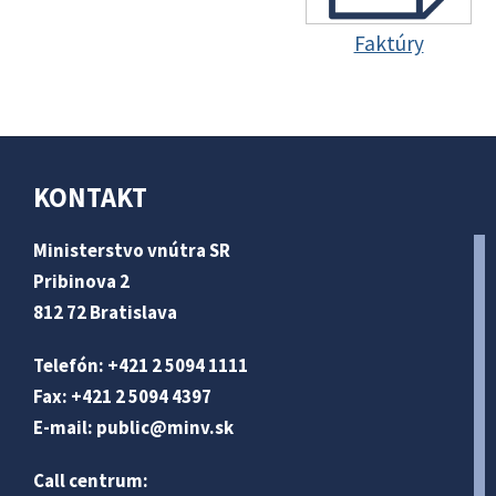
Faktúry
KONTAKT
Ministerstvo vnútra SR
Pribinova 2
812 72 Bratislava
Telefón: +421 2 5094 1111
Fax: +421 2 5094 4397
E-mail:
public@minv
.sk
Call centrum: