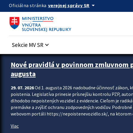
Preskocit na hlavný obsah
arrow_drop_down
verejnej správy SR
Oficiálna stránka
Sekcie MV SR
keyboard_arrow_down
Zastavit automatický posun upútavok
Nové pravidlá v povinnom zmluvnom poi
augusta
29. 07. 2026
Od 1. augusta 2026 nadobudne účinnosť zákon, k
poistenia. Legislatíva prinesie prísnejšiu kontrolu PZP, aut
dlhodobo nepoistených vozidiel z evidencie. Cieľom je radiká
premávke a zvýšiť ochranu zodpovedných vodičov. Podrobné 
webovom portáli https://nepoistenevozidlo.sk/, na ktorom od
Viac