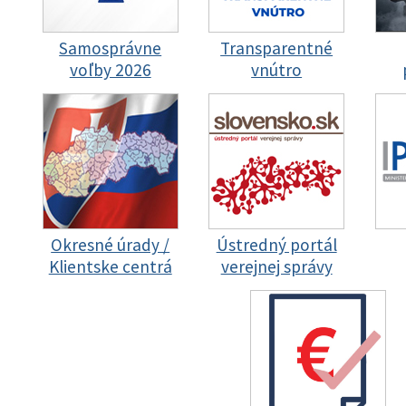
Samosprávne
Transparentné
voľby 2026
vnútro
Okresné úrady /
Ústredný portál
Klientske centrá
verejnej správy