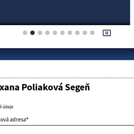
pause_presentation
Oxana Poliaková Segeň
 údaje
lová adresa
*