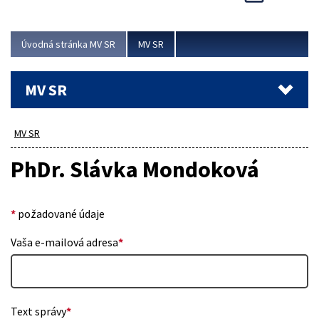
Viac
Úvodná stránka MV SR
MV SR
MV SR
MV SR
PhDr. Slávka Mondoková
*
požadované údaje
Vaša e-mailová adresa
*
Text správy
*