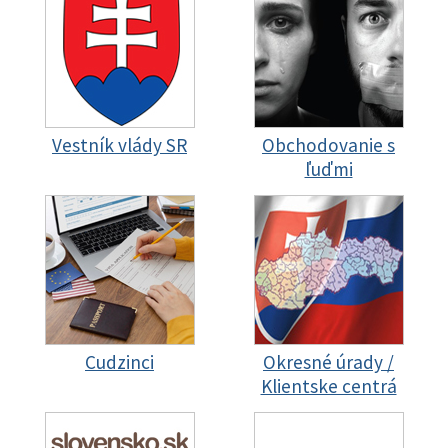
Vestník vlády SR
Obchodovanie s
ľuďmi
Cudzinci
Okresné úrady /
Klientske centrá