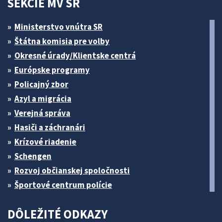
SEKCIE MV SR
Ministerstvo vnútra SR
Štátna komisia pre volby
Okresné úrady/Klientske centrá
Európske programy
Policajný zbor
Azyl a migrácia
Verejná správa
Hasiči a záchranári
Krízové riadenie
Schengen
Rozvoj občianskej spoločnosti
Športové centrum polície
DÔLEŽITÉ ODKAZY