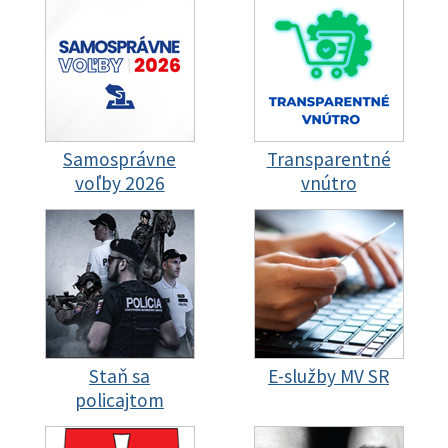
Samosprávne
Transparentné
voľby 2026
vnútro
Staň sa
E-služby MV SR
policajtom