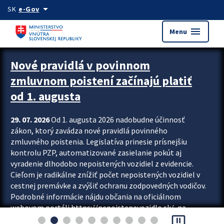
Preskocit na hlavný obsah
arrow_drop_down
SK
e-Gov
menu
Menu
Zastavit automatický posun upútavok
Nové pravidlá v povinnom
zmluvnom poistení začínajú platiť
od 1. augusta
29. 07. 2026
Od 1. augusta 2026 nadobudne účinnosť
zákon, ktorý zavádza nové pravidlá povinného
zmluvného poistenia. Legislatíva prinesie prísnejšiu
kontrolu PZP, automatizované zasielanie pokút aj
vyradenie dlhodobo nepoistených vozidiel z evidencie.
Cieľom je radikálne znížiť počet nepoistených vozidiel v
cestnej premávke a zvýšiť ochranu zodpovedných vodičov.
Podrobné informácie nájdu občania na oficiálnom
webovom portáli https://nepoistenevozidlo.sk/, na
pause_presentation
ktorom od augusta pribudne aj možnosť overiť si...