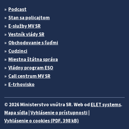
Podcast
Stan sa policajtom
E-služby MV SR
Vestník vlády SR
Obchodovanie s ľuďmi
Cudzinci
Miestna štátna správa
Vládny program ESO
Call centrum MV SR
E-trhovisko
© 2026 Ministerstvo vnútra SR. Web od
ELET systems
.
Mapa sídla
|
Vyhlásenie o prístupnosti
|
Vyhlásenie o cookies (PDF, 398 kB)