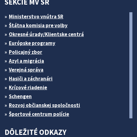
SEKCIE MV SR
Ministerstvo vnútra SR
Štátna komisia pre volby
Okresné úrady/Klientske centrá
Európske programy
Policajný zbor
Azyl a migrácia
Verejná správa
Hasiči a záchranári
Krízové riadenie
Schengen
Rozvoj občianskej spoločnosti
Športové centrum polície
DÔLEŽITÉ ODKAZY