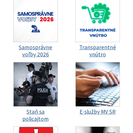
Samosprávne
Transparentné
voľby 2026
vnútro
Staň sa
E-služby MV SR
policajtom