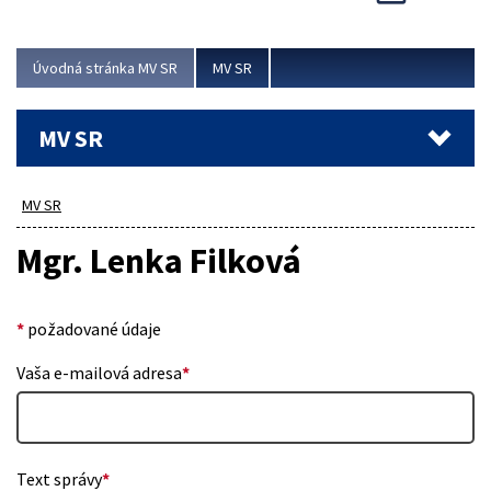
Viac
Úvodná stránka MV SR
MV SR
MV SR
MV SR
Mgr. Lenka Filková
*
požadované údaje
Vaša e-mailová adresa
*
Text správy
*