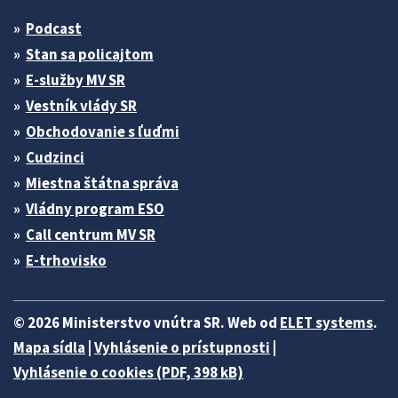
Podcast
Stan sa policajtom
E-služby MV SR
Vestník vlády SR
Obchodovanie s ľuďmi
Cudzinci
Miestna štátna správa
Vládny program ESO
Call centrum MV SR
E-trhovisko
© 2026 Ministerstvo vnútra SR. Web od
ELET systems
.
Mapa sídla
|
Vyhlásenie o prístupnosti
|
Vyhlásenie o cookies (PDF, 398 kB)