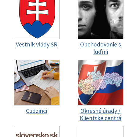
Vestník vlády SR
Obchodovanie s
ľuďmi
Cudzinci
Okresné úrady /
Klientske centrá