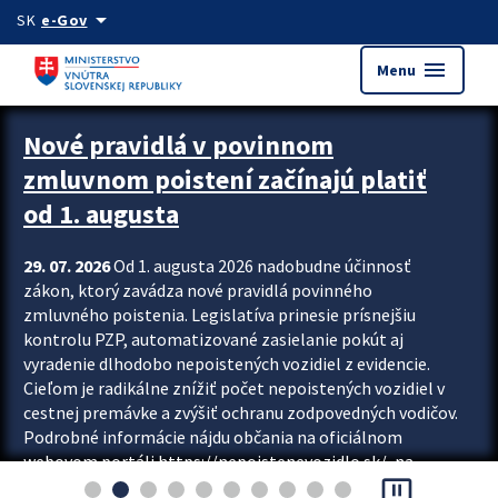
Preskocit na hlavný obsah
arrow_drop_down
SK
e-Gov
menu
Menu
Zastavit automatický posun upútavok
Nové pravidlá v povinnom
zmluvnom poistení začínajú platiť
od 1. augusta
29. 07. 2026
Od 1. augusta 2026 nadobudne účinnosť
zákon, ktorý zavádza nové pravidlá povinného
zmluvného poistenia. Legislatíva prinesie prísnejšiu
kontrolu PZP, automatizované zasielanie pokút aj
vyradenie dlhodobo nepoistených vozidiel z evidencie.
Cieľom je radikálne znížiť počet nepoistených vozidiel v
cestnej premávke a zvýšiť ochranu zodpovedných vodičov.
Podrobné informácie nájdu občania na oficiálnom
webovom portáli https://nepoistenevozidlo.sk/, na
pause_presentation
ktorom od augusta pribudne aj možnosť overiť si...