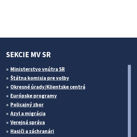
SEKCIE MV SR
Ministerstvo vnútra SR
Štátna komisia pre volby
Okresné úrady/Klientske centrá
Európske programy
Policajný zbor
Azyl a migrácia
Verejná správa
Hasiči a záchranári