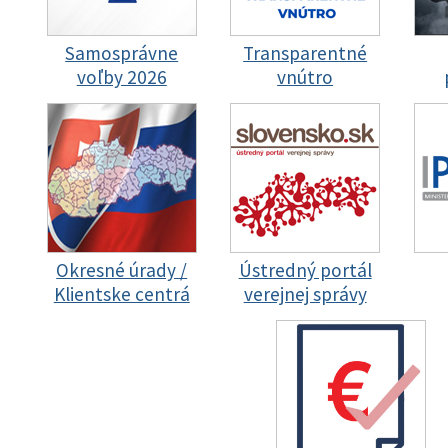
Samosprávne
Transparentné
voľby 2026
vnútro
Okresné úrady /
Ústredný portál
Klientske centrá
verejnej správy