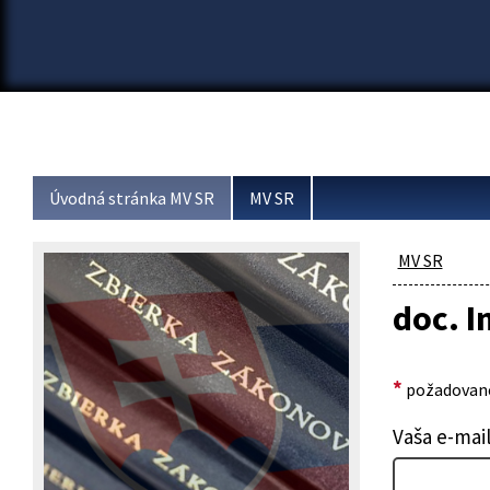
Úvodná stránka MV SR
MV SR
MV SR
doc. I
*
požadované
Vaša e-mai