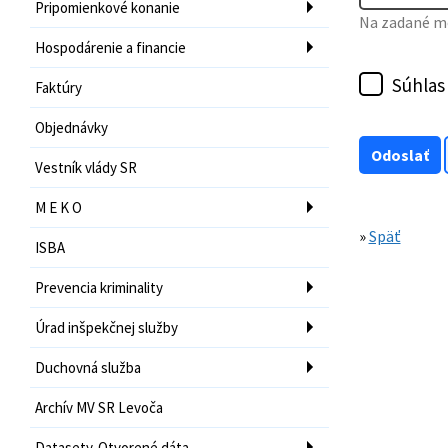
Pripomienkové konanie
Na zadané mo
Hospodárenie a financie
Súhlas
Faktúry
Objednávky
Vestník vlády SR
M E K O
»
Späť
ISBA
Prevencia kriminality
Úrad inšpekčnej služby
Duchovná služba
Archív MV SR Levoča
Datasety-Otvorené dáta