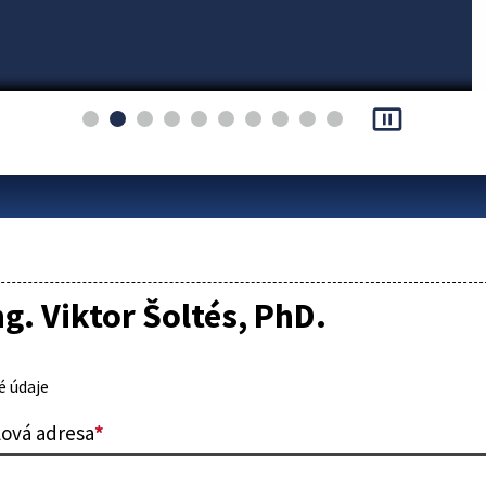
pause_presentation
ng. Viktor Šoltés, PhD.
 údaje
lová adresa
*