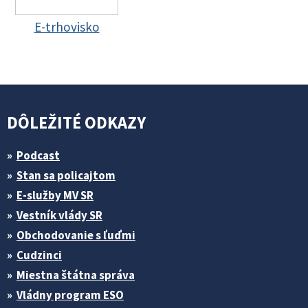
E-trhovisko
DÔLEŽITÉ ODKAZY
Podcast
Stan sa policajtom
E-služby MV SR
Vestník vlády SR
Obchodovanie s ľuďmi
Cudzinci
Miestna štátna správa
Vládny program ESO