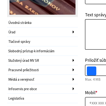
Text správ
Úvodná stránka
Úrad
Tlačové správy
Slobodný prístup k informáciám
Priložiť sú
Služobný úrad MV SR
Pracovné príležitosti
Max. 4 MB
Médiá a verejnosť
Infoservis pre obce
Mobil
*
Legislatíva