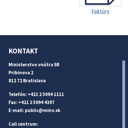
Faktúry
KONTAKT
Ministerstvo vnútra SR
Pribinova 2
812 72 Bratislava
Telefón: +421 2 5094 1111
Fax: +421 2 5094 4397
E-mail:
public@minv
.sk
Call centrum: