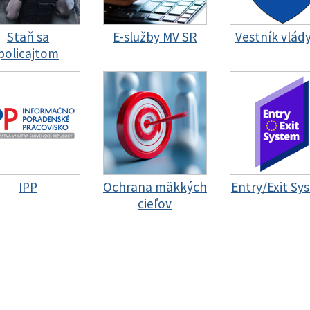
Staň sa
E-služby MV SR
Vestník vlád
policajtom
IPP
Ochrana mäkkých
Entry/Exit Sy
cieľov