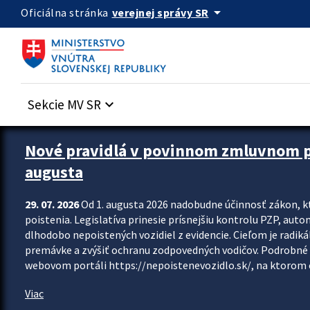
Preskocit na hlavný obsah
arrow_drop_down
verejnej správy SR
Oficiálna stránka
Sekcie MV SR
keyboard_arrow_down
Zastavit automatický posun upútavok
Nové pravidlá v povinnom zmluvnom poi
augusta
29. 07. 2026
Od 1. augusta 2026 nadobudne účinnosť zákon, k
poistenia. Legislatíva prinesie prísnejšiu kontrolu PZP, aut
dlhodobo nepoistených vozidiel z evidencie. Cieľom je radiká
premávke a zvýšiť ochranu zodpovedných vodičov. Podrobné 
webovom portáli https://nepoistenevozidlo.sk/, na ktorom od
Viac