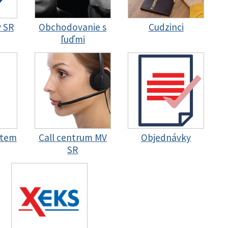
y SR
Obchodovanie s
Cudzinci
ľuďmi
stem
Call centrum MV
Objednávky
SR