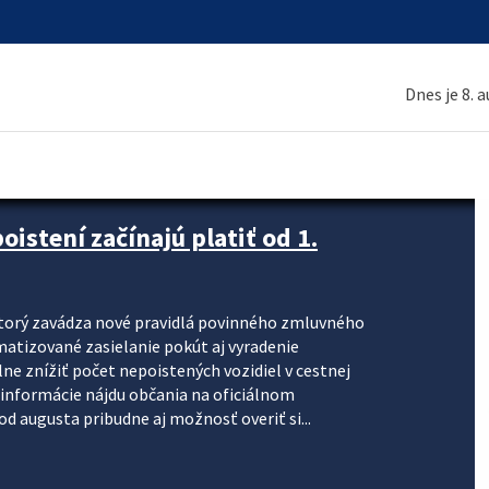
Dnes je 8. 
stení začínajú platiť od 1.
torý zavádza nové pravidlá povinného zmluvného
omatizované zasielanie pokút aj vyradenie
lne znížiť počet nepoistených vozidiel v cestnej
informácie nájdu občania na oficiálnom
 augusta pribudne aj možnosť overiť si...