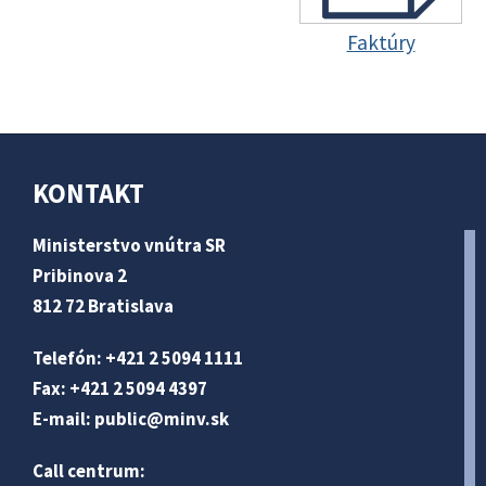
Faktúry
KONTAKT
Ministerstvo vnútra SR
Pribinova 2
812 72 Bratislava
Telefón: +421 2 5094 1111
Fax: +421 2 5094 4397
E-mail:
public@minv
.sk
Call centrum: