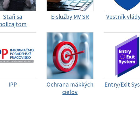
Staň sa
E-služby MV SR
Vestník vlád
policajtom
IPP
Ochrana mäkkých
Entry/Exit Sy
cieľov