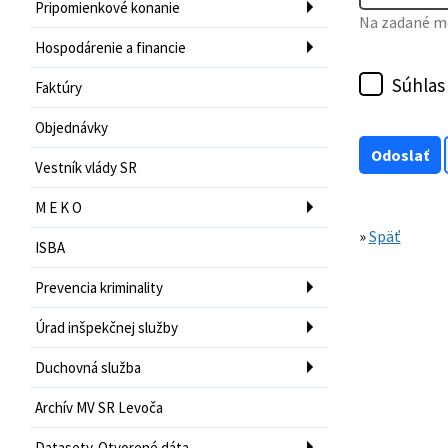
Pripomienkové konanie
Na zadané mo
Hospodárenie a financie
Súhlas
Faktúry
Objednávky
Vestník vlády SR
M E K O
»
Späť
ISBA
Prevencia kriminality
Úrad inšpekčnej služby
Duchovná služba
Archív MV SR Levoča
Datasety-Otvorené dáta