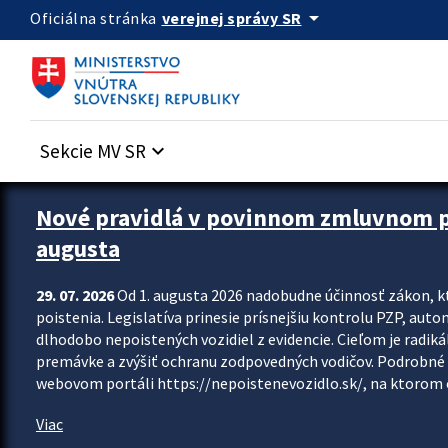
Preskocit na hlavný obsah
arrow_drop_down
verejnej správy SR
Oficiálna stránka
Sekcie MV SR
keyboard_arrow_down
Zastavit automatický posun upútavok
Nové pravidlá v povinnom zmluvnom poi
augusta
29. 07. 2026
Od 1. augusta 2026 nadobudne účinnosť zákon, k
poistenia. Legislatíva prinesie prísnejšiu kontrolu PZP, aut
dlhodobo nepoistených vozidiel z evidencie. Cieľom je radiká
premávke a zvýšiť ochranu zodpovedných vodičov. Podrobné 
webovom portáli https://nepoistenevozidlo.sk/, na ktorom od
Viac