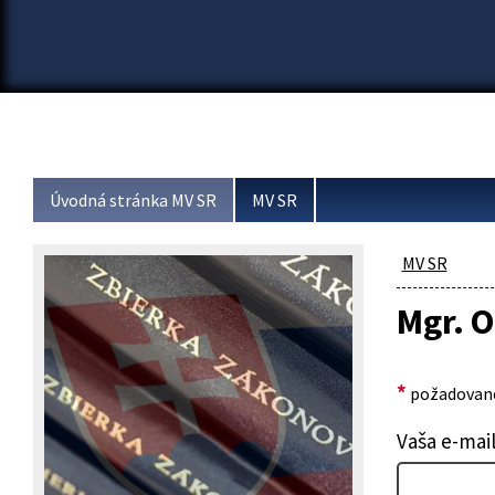
Úvodná stránka MV SR
MV SR
MV SR
Mgr. O
*
požadované
Vaša e-mai