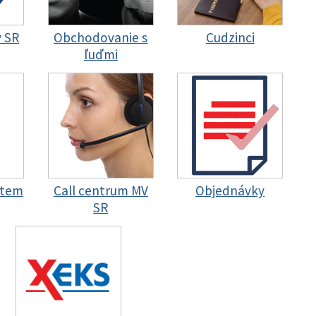
y SR
Obchodovanie s
Cudzinci
ľuďmi
stem
Call centrum MV
Objednávky
SR