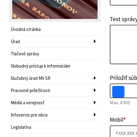
Text správ
Úvodná stránka
Úrad
Tlačové správy
Slobodný prístup k informáciám
Priložiť sú
Služobný úrad MV SR
Pracovné príležitosti
Max. 4 MB
Médiá a verejnosť
Infoservis pre obce
Mobil
*
Legislatíva