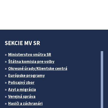
SEKCIE MV SR
Ministerstvo vnútra SR
Štátna komisia pre volby
Okresné úrady/Klientske centrá
Európske programy
Policajný zbor
Azyl a migrácia
Verejná správa
Hasiči a záchranári