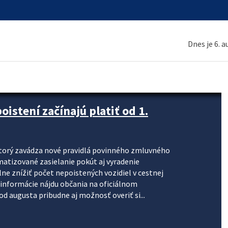
Dnes je 6. 
stení začínajú platiť od 1.
torý zavádza nové pravidlá povinného zmluvného
omatizované zasielanie pokút aj vyradenie
lne znížiť počet nepoistených vozidiel v cestnej
informácie nájdu občania na oficiálnom
 augusta pribudne aj možnosť overiť si...