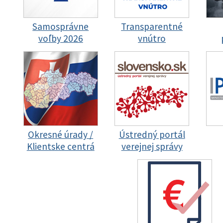
Samosprávne
Transparentné
voľby 2026
vnútro
Okresné úrady /
Ústredný portál
Klientske centrá
verejnej správy