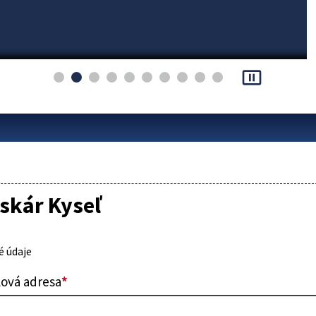
pause_presentation
skár Kyseľ
 údaje
lová adresa
*