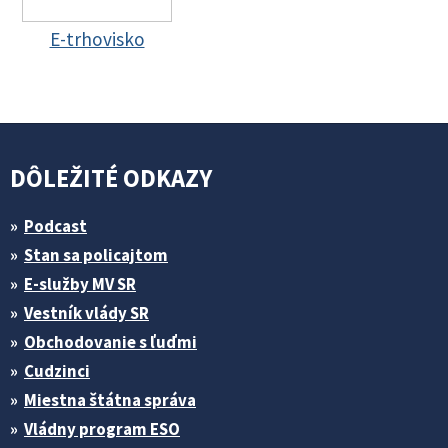
E-trhovisko
DÔLEŽITÉ ODKAZY
Podcast
Stan sa policajtom
E-služby MV SR
Vestník vlády SR
Obchodovanie s ľuďmi
Cudzinci
Miestna štátna správa
Vládny program ESO