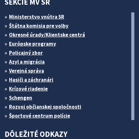
SEKCIE MV SR
Ministerstvo vnútra SR
Štátna komisia pre volby
Okresné úrady/Klientske centrá
Európske programy
Policajný zbor
Azyl a migrácia
Verejná správa
Hasiči a záchranári
Krízové riadenie
Schengen
Rozvoj občianskej spoločnosti
Športové centrum polície
DÔLEŽITÉ ODKAZY