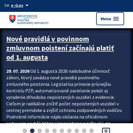
Preskocit na hlavný obsah
arrow_drop_down
SK
e-Gov
menu
Menu
Zastavit automatický posun upútavok
Nové pravidlá v povinnom
zmluvnom poistení začínajú platiť
od 1. augusta
29. 07. 2026
Od 1. augusta 2026 nadobudne účinnosť
zákon, ktorý zavádza nové pravidlá povinného
zmluvného poistenia. Legislatíva prinesie prísnejšiu
kontrolu PZP, automatizované zasielanie pokút aj
vyradenie dlhodobo nepoistených vozidiel z evidencie.
Cieľom je radikálne znížiť počet nepoistených vozidiel v
cestnej premávke a zvýšiť ochranu zodpovedných vodičov.
Podrobné informácie nájdu občania na oficiálnom
webovom portáli https://nepoistenevozidlo.sk/, na
pause_presentation
ktorom od augusta pribudne aj možnosť overiť si...