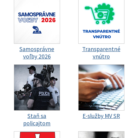
Samosprávne
Transparentné
voľby 2026
vnútro
Staň sa
E-služby MV SR
policajtom