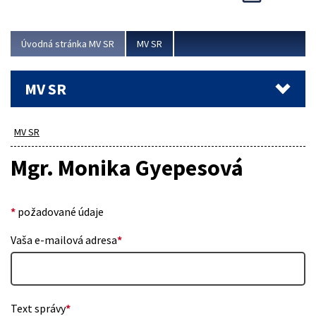
Viac
Úvodná stránka MV SR
MV SR
MV SR
MV SR
Mgr. Monika Gyepesová
*
požadované údaje
Vaša e-mailová adresa
*
Text správy
*