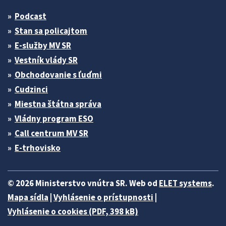
Podcast
Stan sa policajtom
E-služby MV SR
Vestník vlády SR
Obchodovanie s ľuďmi
Cudzinci
Miestna štátna správa
Vládny program ESO
Call centrum MV SR
E-trhovisko
© 2026 Ministerstvo vnútra SR. Web od
ELET systems
.
Mapa sídla
|
Vyhlásenie o prístupnosti
|
Vyhlásenie o cookies (PDF, 398 kB)