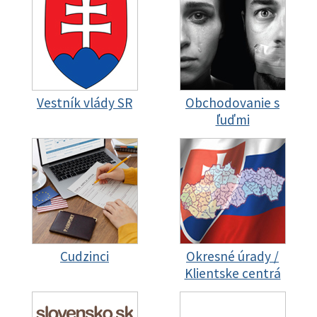
Vestník vlády SR
Obchodovanie s
ľuďmi
Cudzinci
Okresné úrady /
Klientske centrá