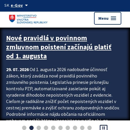
Preskocit na hlavný obsah
arrow_drop_down
SK
e-Gov
menu
Menu
Zastavit automatický posun upútavok
Nové pravidlá v povinnom
zmluvnom poistení začínajú platiť
od 1. augusta
29. 07. 2026
Od 1. augusta 2026 nadobudne účinnosť
zákon, ktorý zavádza nové pravidlá povinného
zmluvného poistenia. Legislatíva prinesie prísnejšiu
kontrolu PZP, automatizované zasielanie pokút aj
vyradenie dlhodobo nepoistených vozidiel z evidencie.
Cieľom je radikálne znížiť počet nepoistených vozidiel v
cestnej premávke a zvýšiť ochranu zodpovedných vodičov.
Podrobné informácie nájdu občania na oficiálnom
webovom portáli https://nepoistenevozidlo.sk/, na
pause_presentation
ktorom od augusta pribudne aj možnosť overiť si...