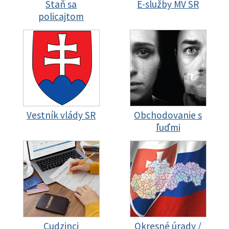
Staň sa
E-služby MV SR
policajtom
Vestník vlády SR
Obchodovanie s
ľuďmi
Cudzinci
Okresné úrady /