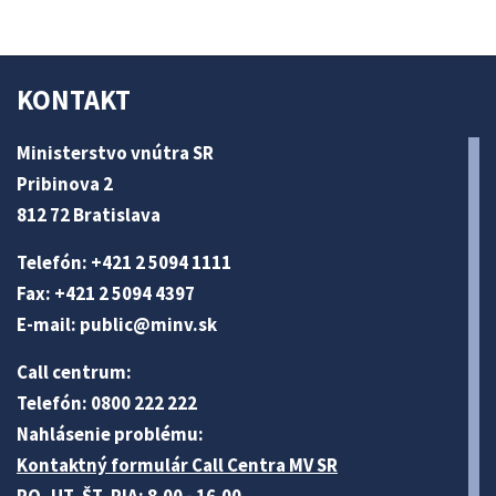
KONTAKT
Ministerstvo vnútra SR
Pribinova 2
812 72 Bratislava
Telefón: +421 2 5094 1111
Fax: +421 2 5094 4397
E-mail:
public@minv
.sk
Call centrum:
Telefón: 0800 222 222
Nahlásenie problému:
Kontaktný formulár Call Centra MV SR