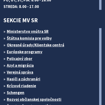
PO, UT, ŠT, PIA: 8.00 - 16.00
STREDA: 8.00 - 17.00
SEKCIE MV SR
Ministerstvo vnútra SR
Štátna komisia pre volby
Okresné úrady/Klientske centrá
Európske programy
Policajný zbor
Azyl a migrácia
Verejná správa
Hasiči a záchranári
Krízové riadenie
Schengen
Rozvoj občianskej spoločnosti