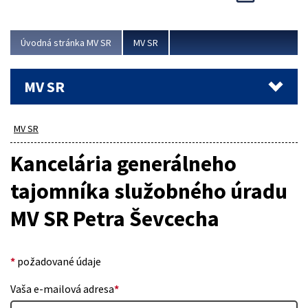
Viac
Úvodná stránka MV SR
MV SR
MV SR
MV SR
Kancelária generálneho
tajomníka služobného úradu
MV SR Petra Ševcecha
*
požadované údaje
Vaša e-mailová adresa
*