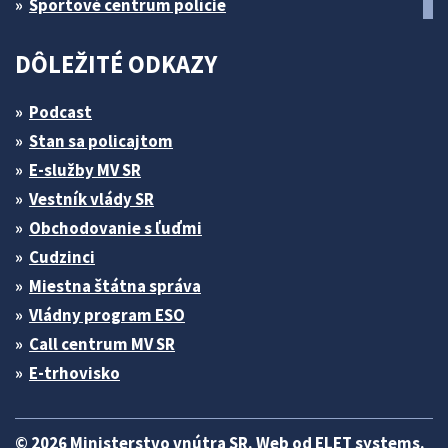
Športové centrum polície
DÔLEŽITÉ ODKAZY
Podcast
Stan sa policajtom
E-služby MV SR
Vestník vlády SR
Obchodovanie s ľuďmi
Cudzinci
Miestna štátna správa
Vládny program ESO
Call centrum MV SR
E-trhovisko
© 2026 Ministerstvo vnútra SR. Web od
ELET systems
.