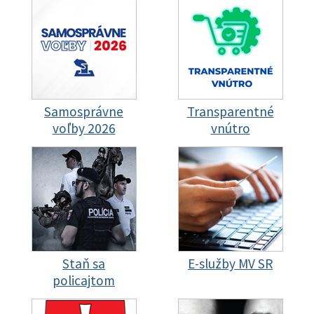
Samosprávne
Transparentné
voľby 2026
vnútro
Staň sa
E-služby MV SR
policajtom