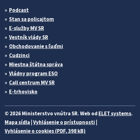
Podcast
Stan sa policajtom
E-služby MV SR
Vestník vlády SR
Obchodovanie s ľuďmi
Cudzinci
Miestna štátna správa
Vládny program ESO
Call centrum MV SR
E-trhovisko
© 2026 Ministerstvo vnútra SR. Web od
ELET systems
.
Mapa sídla
|
Vyhlásenie o prístupnosti
|
Vyhlásenie o cookies (PDF, 398 kB)