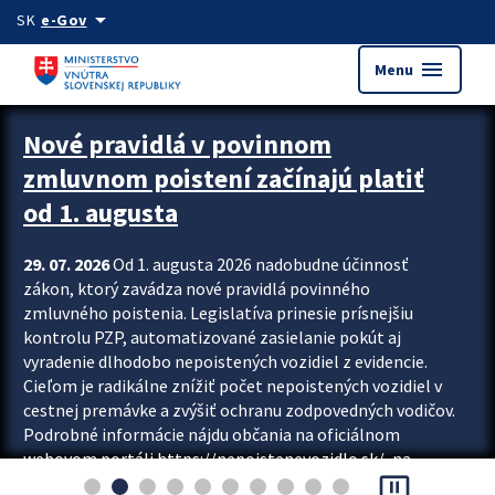
Preskocit na hlavný obsah
arrow_drop_down
SK
e-Gov
menu
Menu
Zastavit automatický posun upútavok
Nové pravidlá v povinnom
zmluvnom poistení začínajú platiť
od 1. augusta
29. 07. 2026
Od 1. augusta 2026 nadobudne účinnosť
zákon, ktorý zavádza nové pravidlá povinného
zmluvného poistenia. Legislatíva prinesie prísnejšiu
kontrolu PZP, automatizované zasielanie pokút aj
vyradenie dlhodobo nepoistených vozidiel z evidencie.
Cieľom je radikálne znížiť počet nepoistených vozidiel v
cestnej premávke a zvýšiť ochranu zodpovedných vodičov.
Podrobné informácie nájdu občania na oficiálnom
webovom portáli https://nepoistenevozidlo.sk/, na
pause_presentation
ktorom od augusta pribudne aj možnosť overiť si...