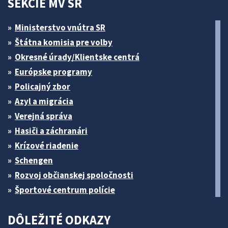
SEKCIE MV SR
Ministerstvo vnútra SR
Štátna komisia pre volby
Okresné úrady/Klientske centrá
Európske programy
Policajný zbor
Azyl a migrácia
Verejná správa
Hasiči a záchranári
Krízové riadenie
Schengen
Rozvoj občianskej spoločnosti
Športové centrum polície
DÔLEŽITÉ ODKAZY