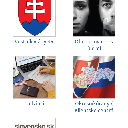
Vestník vlády SR
Obchodovanie s
ľuďmi
Cudzinci
Okresné úrady /
Klientske centrá