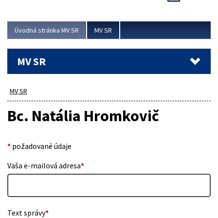
Viac
Úvodná stránka MV SR
MV SR
MV SR
MV SR
Bc. Natália Hromkovič
*
požadované údaje
Vaša e-mailová adresa
*
Text správy
*