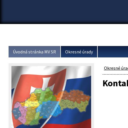
Úvodná stránka MV SR
Okresné úrady
Okresné úra
Konta