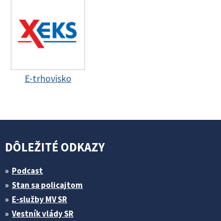
E-trhovisko
DÔLEŽITÉ ODKAZY
Podcast
Stan sa policajtom
E-služby MV SR
Vestník vlády SR