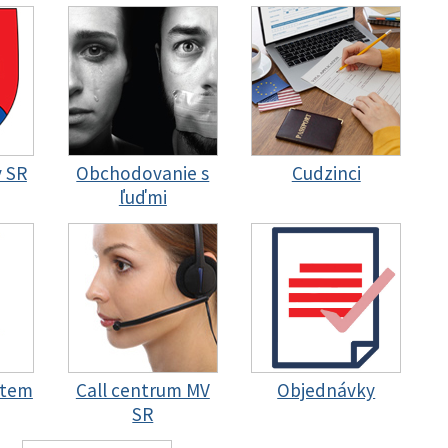
y SR
Obchodovanie s
Cudzinci
ľuďmi
stem
Call centrum MV
Objednávky
SR