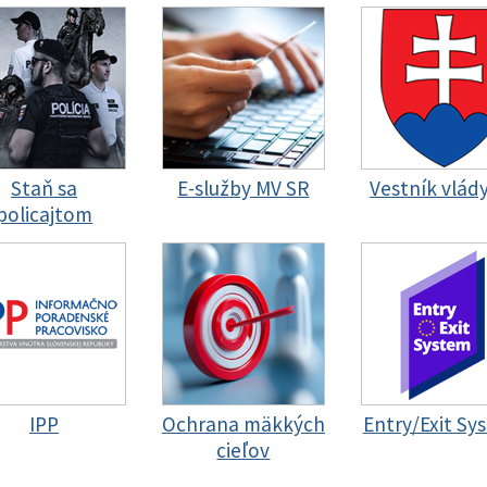
Staň sa
E-služby MV SR
Vestník vlád
policajtom
IPP
Ochrana mäkkých
Entry/Exit Sy
cieľov