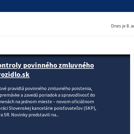
Dnes je 8. 
kontroly povinného zmluvného
ozidlo.sk
nové pravidlá povinného zmluvného poistenia,
j premávke a zavedú poriadok a spravodlivosť do
zmenách na jednom mieste – novom oficiálnom
práci Slovenskej kancelárie poisťovateľov (SKP),
 SR. Novinky predstavili na...