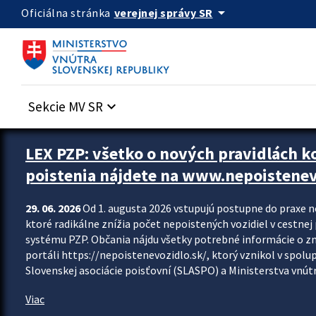
Preskocit na hlavný obsah
arrow_drop_down
verejnej správy SR
Oficiálna stránka
Sekcie MV SR
keyboard_arrow_down
Zastavit automatický posun upútavok
LEX PZP: všetko o nových pravidlách 
poistenia nájdete na www.nepoistenev
29. 06. 2026
Od 1. augusta 2026 vstupujú postupne do praxe 
ktoré radikálne znížia počet nepoistených vozidiel v cestne
systému PZP. Občania nájdu všetky potrebné informácie o 
portáli https://nepoistenevozidlo.sk/, ktorý vznikol v spolu
Slovenskej asociácie poisťovní (SLASPO) a Ministerstva vnútra
Viac