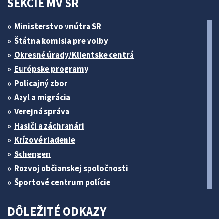
SEKCIE MV SR
Ministerstvo vnútra SR
Štátna komisia pre volby
Okresné úrady/Klientske centrá
Európske programy
Policajný zbor
Azyl a migrácia
Verejná správa
Hasiči a záchranári
Krízové riadenie
Schengen
Rozvoj občianskej spoločnosti
Športové centrum polície
DÔLEŽITÉ ODKAZY