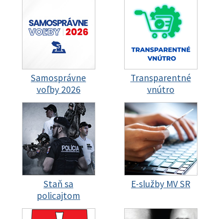
Samosprávne
Transparentné
voľby 2026
vnútro
Staň sa
E-služby MV SR
policajtom