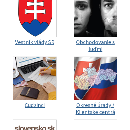
Vestník vlády SR
Obchodovanie s
ľuďmi
Cudzinci
Okresné úrady /
Klientske centrá