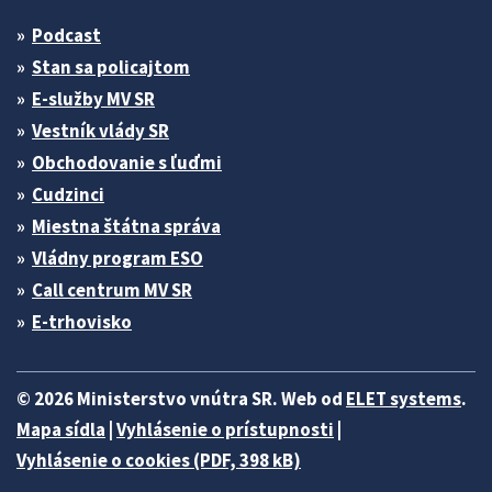
Podcast
Stan sa policajtom
E-služby MV SR
Vestník vlády SR
Obchodovanie s ľuďmi
Cudzinci
Miestna štátna správa
Vládny program ESO
Call centrum MV SR
E-trhovisko
© 2026 Ministerstvo vnútra SR. Web od
ELET systems
.
Mapa sídla
|
Vyhlásenie o prístupnosti
|
Vyhlásenie o cookies (PDF, 398 kB)