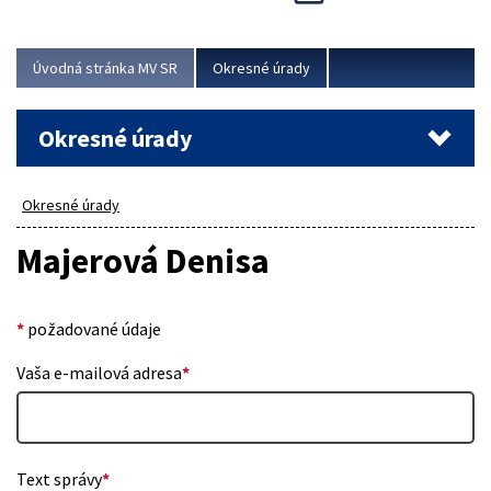
Novinky predstavili na...
Viac
Úvodná stránka MV SR
Okresné úrady
Okresné úrady
Okresné úrady
Majerová Denisa
*
požadované údaje
Vaša e-mailová adresa
*
Text správy
*