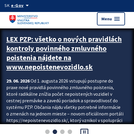
Preskocit na hlavný obsah
arrow_drop_down
SK
e-Gov
menu
Menu
Zastavit automatický posun upútavok
LEX PZP: všetko o nových pravidlách
kontroly povinného zmluvného
poistenia nájdete na
www.nepoistenevozidlo.sk
29. 06. 2026
Od 1. augusta 2026 vstupujú postupne do
praxe nové pravidlá povinného zmluvného poistenia,
ktoré radikálne znížia počet nepoistených vozidiel v
cestnej premávke a zavedú poriadok a spravodlivosť do
systému PZP. Občania nájdu všetky potrebné informácie
o zmenách na jednom mieste – novom oficiálnom portáli
https://nepoistenevozidlo.sk/, ktorý vznikol v spolupráci
Slovenskej kancelárie poisťovateľov (SKP), Slovenskej
pause_presentation
asociácie poisťovní (SLASPO) a Ministerstva vnútra SR.