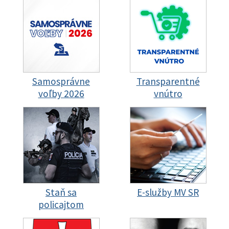
Samosprávne
Transparentné
voľby 2026
vnútro
Staň sa
E-služby MV SR
policajtom