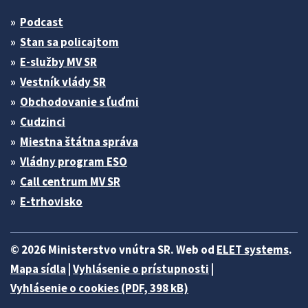
Podcast
Stan sa policajtom
E-služby MV SR
Vestník vlády SR
Obchodovanie s ľuďmi
Cudzinci
Miestna štátna správa
Vládny program ESO
Call centrum MV SR
E-trhovisko
© 2026 Ministerstvo vnútra SR. Web od
ELET systems
.
Mapa sídla
|
Vyhlásenie o prístupnosti
|
Vyhlásenie o cookies (PDF, 398 kB)