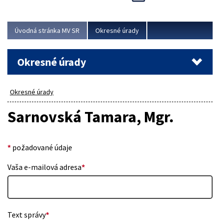
Novinky predstavili na...
Viac
Úvodná stránka MV SR
Okresné úrady
Okresné úrady
Okresné úrady
Sarnovská Tamara, Mgr.
*
požadované údaje
Vaša e-mailová adresa
*
Text správy
*