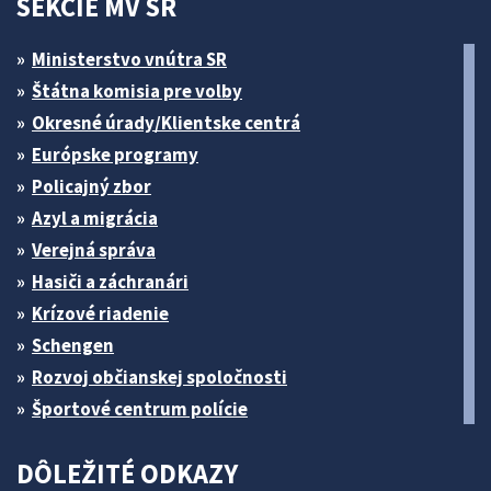
SEKCIE MV SR
Ministerstvo vnútra SR
Štátna komisia pre volby
Okresné úrady/Klientske centrá
Európske programy
Policajný zbor
Azyl a migrácia
Verejná správa
Hasiči a záchranári
Krízové riadenie
Schengen
Rozvoj občianskej spoločnosti
Športové centrum polície
DÔLEŽITÉ ODKAZY