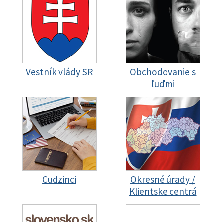
Vestník vlády SR
Obchodovanie s
ľuďmi
Cudzinci
Okresné úrady /
Klientske centrá