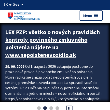
Preskocit na hlavný obsah
arrow_drop_down
SK
e-Gov
menu
Menu
Zastavit automatický posun upútavok
LEX PZP: všetko o nových pravidlách
kontroly povinného zmluvného
poistenia nájdete na
www.nepoistenevozidlo.sk
29. 06. 2026
Od 1. augusta 2026 vstupujú postupne do
praxe nové pravidlá povinného zmluvného poistenia,
ktoré radikálne znížia počet nepoistených vozidiel v
cestnej premávke a zavedú poriadok a spravodlivosť do
systému PZP. Občania nájdu všetky potrebné informácie
o zmenách na jednom mieste – novom oficiálnom portáli
https://nepoistenevozidlo.sk/, ktorý vznikol v spolupráci
Slovenskej kancelárie poisťovateľov (SKP), Slovenskej
pause_presentation
asociácie poisťovní (SLASPO) a Ministerstva vnútra SR.