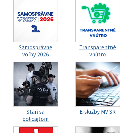
Samosprávne
Transparentné
voľby 2026
vnútro
Staň sa
E-služby MV SR
policajtom