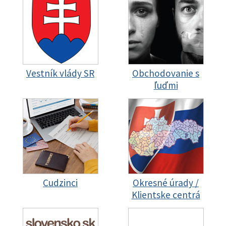
Vestník vlády SR
Obchodovanie s
ľuďmi
Cudzinci
Okresné úrady /
Klientske centrá