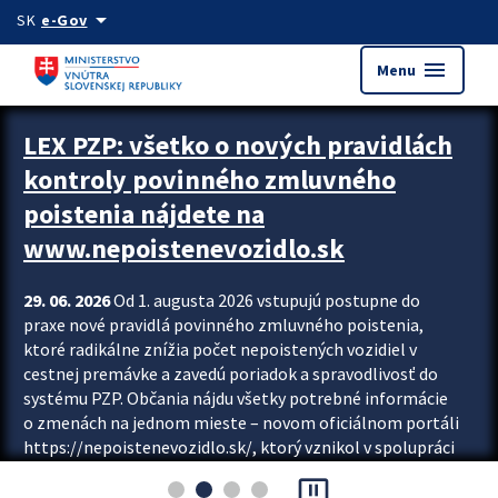
Preskocit na hlavný obsah
arrow_drop_down
SK
e-Gov
menu
Menu
Zastavit automatický posun upútavok
LEX PZP: všetko o nových pravidlách
kontroly povinného zmluvného
poistenia nájdete na
www.nepoistenevozidlo.sk
29. 06. 2026
Od 1. augusta 2026 vstupujú postupne do
praxe nové pravidlá povinného zmluvného poistenia,
ktoré radikálne znížia počet nepoistených vozidiel v
cestnej premávke a zavedú poriadok a spravodlivosť do
systému PZP. Občania nájdu všetky potrebné informácie
o zmenách na jednom mieste – novom oficiálnom portáli
https://nepoistenevozidlo.sk/, ktorý vznikol v spolupráci
Slovenskej kancelárie poisťovateľov (SKP), Slovenskej
pause_presentation
asociácie poisťovní (SLASPO) a Ministerstva vnútra SR.