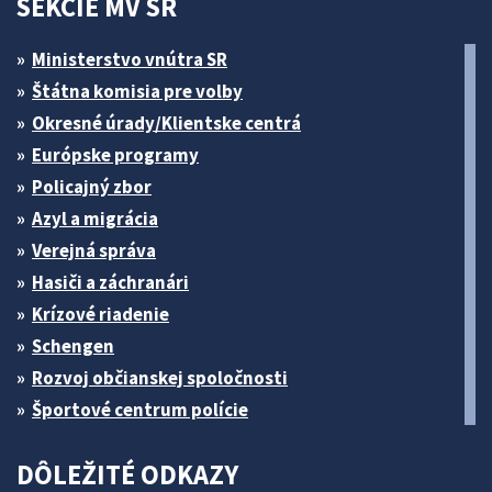
SEKCIE MV SR
Ministerstvo vnútra SR
Štátna komisia pre volby
Okresné úrady/Klientske centrá
Európske programy
Policajný zbor
Azyl a migrácia
Verejná správa
Hasiči a záchranári
Krízové riadenie
Schengen
Rozvoj občianskej spoločnosti
Športové centrum polície
DÔLEŽITÉ ODKAZY