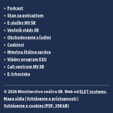
Podcast
Stan sa policajtom
E-služby MV SR
Vestník vlády SR
Obchodovanie s ľuďmi
Cudzinci
Miestna štátna správa
Vládny program ESO
Call centrum MV SR
E-trhovisko
© 2026 Ministerstvo vnútra SR. Web od
ELET systems
.
Mapa sídla
|
Vyhlásenie o prístupnosti
|
Vyhlásenie o cookies (PDF, 398 kB)