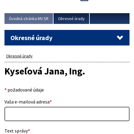
Novinky predstavili na...
Viac
Úvodná stránka MV SR
Okresné úrady
Okresné úrady
Okresné úrady
Kyseľová Jana, Ing.
*
požadované údaje
Vaša e-mailová adresa
*
Text správy
*