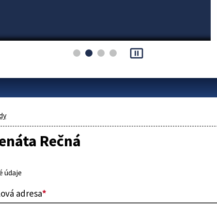
pause_presentation
dy
Renáta Rečná
 údaje
lová adresa
*