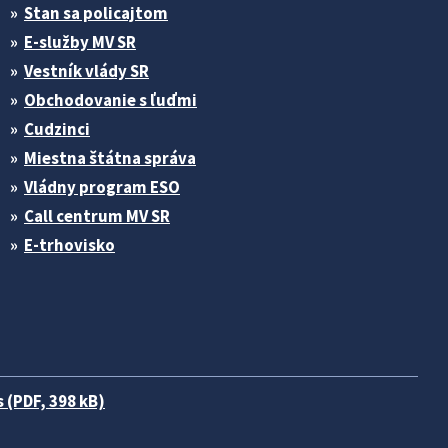
Stan sa policajtom
E-služby MV SR
Vestník vlády SR
Obchodovanie s ľuďmi
Cudzinci
Miestna štátna správa
Vládny program ESO
Call centrum MV SR
E-trhovisko
 (PDF, 398 kB)