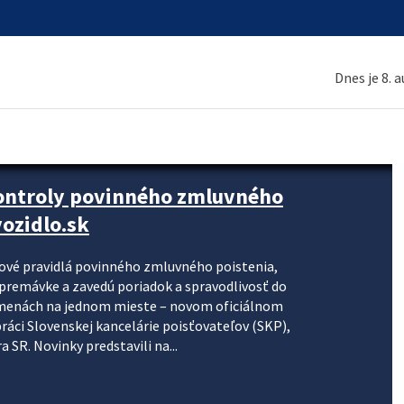
Dnes je 8. 
kontroly povinného zmluvného
ozidlo.sk
nové pravidlá povinného zmluvného poistenia,
j premávke a zavedú poriadok a spravodlivosť do
zmenách na jednom mieste – novom oficiálnom
práci Slovenskej kancelárie poisťovateľov (SKP),
 SR. Novinky predstavili na...