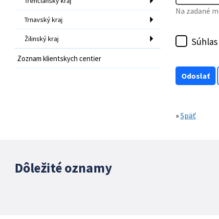
Trenčiansky kraj
Na zadané mo
Trnavský kraj
Žilinský kraj
Súhlas
Zoznam klientskych centier
»
Späť
Dôležité oznamy