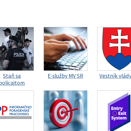
Staň sa
E-služby MV SR
Vestník vlád
policajtom