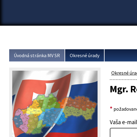
Úvodná stránka MV SR
Okresné úrady
Okresné úra
Mgr. 
*
požadované
Vaša e-mai