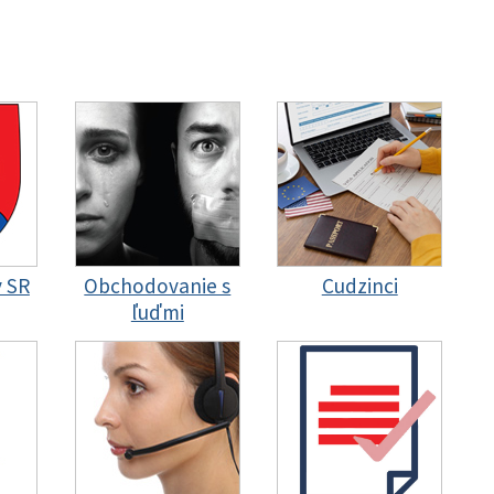
y SR
Obchodovanie s
Cudzinci
ľuďmi