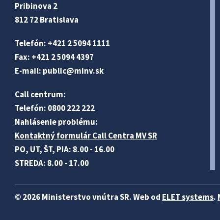
Pribinova 2
812 72 Bratislava
Telefón: +421 2 5094 1111
Fax: +421 2 5094 4397
E-mail:
public@minv
.sk
Call centrum:
Telefón: 0800 222 222
Nahlásenie problému:
Kontaktný formulár Call Centra MV SR
PO, UT, ŠT, PIA: 8.00 - 16.00
STREDA: 8.00 - 17.00
© 2026 Ministerstvo vnútra SR. Web od
ELET systems
.