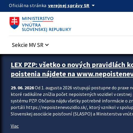
Preskocit na hlavný obsah
arrow_drop_down
verejnej správy SR
Oficiálna stránka
Sekcie MV SR
keyboard_arrow_down
Zastavit automatický posun upútavok
LEX PZP: všetko o nových pravidlách 
poistenia nájdete na www.nepoistenev
29. 06. 2026
Od 1. augusta 2026 vstupujú postupne do praxe 
ktoré radikálne znížia počet nepoistených vozidiel v cestne
systému PZP. Občania nájdu všetky potrebné informácie o 
portáli https://nepoistenevozidlo.sk/, ktorý vznikol v spolu
Slovenskej asociácie poisťovní (SLASPO) a Ministerstva vnútra
Viac