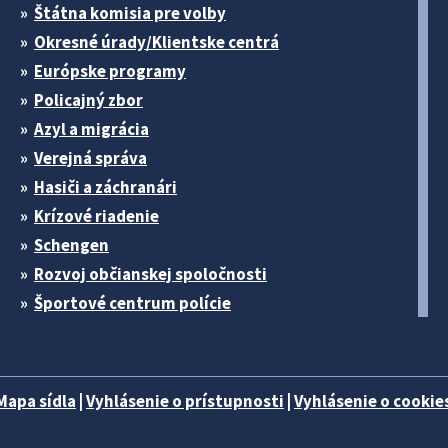
Štátna komisia pre volby
Okresné úrady/Klientske centrá
Európske programy
Policajný zbor
Azyl a migrácia
Verejná správa
Hasiči a záchranári
Krízové riadenie
Schengen
Rozvoj občianskej spoločnosti
Športové centrum polície
Mapa sídla
|
Vyhlásenie o prístupnosti
|
Vyhlásenie o cookies